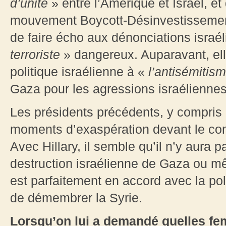
d’unité
» entre l’Amérique et Israël, et 
mouvement Boycott-Désinvestissement
de faire écho aux dénonciations israé
terroriste
» dangereux. Auparavant, elle
politique israélienne à «
l’antisémitis
Gaza pour les agressions israéliennes s
Les présidents précédents, y compris
moments d’exaspération devant le com
Avec Hillary, il semble qu’il n’y aura p
destruction israélienne de Gaza ou mê
est parfaitement en accord avec la polit
de démembrer la Syrie.
Lorsqu’on lui a demandé quelles fe