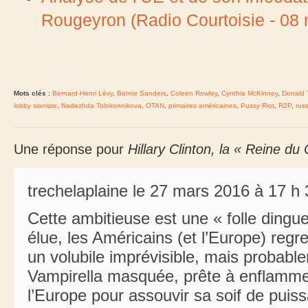
Rougeyron (Radio Courtoisie - 08
Mots clés :
Bernard-Henri Lévy
,
Bernie Sanders
,
Coleen Rowley
,
Cynthia McKinney
,
Donald 
lobby sioniste
,
Nadezhda Tolokonnikova
,
OTAN
,
primaires américaines
,
Pussy Riot
,
R2P
,
rus
Une réponse pour
Hillary Clinton, la « Reine d
trechelaplaine le 27 mars 2016 à 17 h
Cette ambitieuse est une « folle dingue
élue, les Américains (et l’Europe) reg
un volubile imprévisible, mais probable
Vampirella masquée, prête à enflammer
l’Europe pour assouvir sa soif de puis