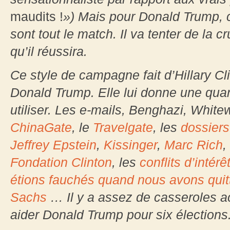
maudits !
») Mais pour Donald Trump, c
sont tout le match. Il va tenter de la cru
qu’il réussira.
Ce style de campagne fait d’Hillary Cl
Donald Trump. Elle lui donne une quant
utiliser. Les e-mails, Benghazi, Whitew
ChinaGate
, le
Travelgate
, les
dossiers
Jeffrey Epstein
,
Kissinger
,
Marc Rich
,
Fondation Clinton
, les
conflits d’intér
étions fauchés quand nous avons quit
Sachs
… Il y a assez de casseroles ac
aider Donald Trump pour six élections