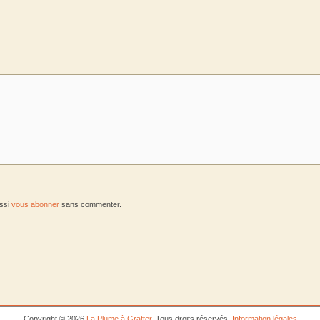
ussi
vous abonner
sans commenter.
Copyright © 2026
La Plume à Gratter
. Tous droits réservés.
Information légales