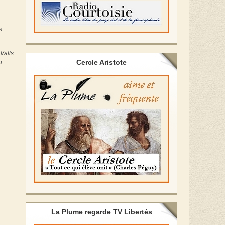
s
 Valls
Cercle Aristote
u
La Plume regarde TV Libertés