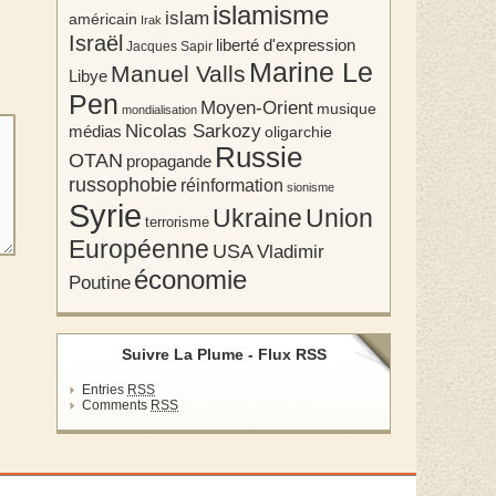
islamisme
islam
américain
Irak
Israël
liberté d'expression
Jacques Sapir
Marine Le
Manuel Valls
Libye
Pen
Moyen-Orient
musique
mondialisation
Nicolas Sarkozy
médias
oligarchie
Russie
OTAN
propagande
russophobie
réinformation
sionisme
Syrie
Union
Ukraine
terrorisme
Européenne
USA
Vladimir
économie
Poutine
Suivre La Plume - Flux RSS
Entries
RSS
Comments
RSS