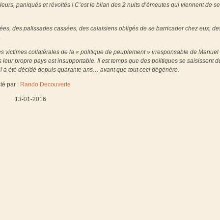
eurs, paniqués et révoltés ! C’est le bilan des 2 nuits d’émeutes qui viennent de se
lées, des palissades cassées, des calaisiens obligés de se barricader chez eux, de
.
les victimes collatérales de la « politique de peuplement » irresponsable de Manuel
leur propre pays est insupportable. Il est temps que des politiques se saisissent d
ui a été décidé depuis quarante ans… avant que tout ceci dégénère.
té par :
Rando Decouverte
13-01-2016