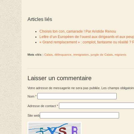
Articles liés
Choisis ton con, camarade ! Par Aristide Renou
Lettre d’un Européen de l’ouest aux dirigeants et aux peu
« Grand remplacement » : complot, fantasme ou réalité ? 
Mots clés :
Calais
,
délinquance
,
immigration
,
jungle de Calais
,
migrants
Laisser un commentaire
Votre adresse de messagerie ne sera pas publiée. Les champs obligatoir
Nom
*
Adresse de contact
*
Site web