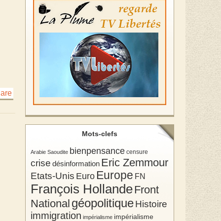
Mots-clefs
bienpensance
Arabie Saoudite
censure
Eric Zemmour
crise
désinformation
Europe
Etats-Unis
Euro
FN
François Hollande
Front
géopolitique
National
Histoire
immigration
impérialisme
impérialisme