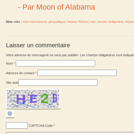
- Par Moon of Alabama
Mots clés :
droit international
,
géopolitique
,
Hassan Rohani
,
Iran
,
monde multipolaire
,
Natio
Laisser un commentaire
Votre adresse de messagerie ne sera pas publiée. Les champs obligatoires sont indiqu
Nom
*
Adresse de contact
*
Site web
CAPTCHA Code
*