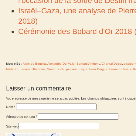
l'occasion de la sortie de Destin 
Israël–Gaza, une analyse de Pierr
2018)
Cérémonie des Bobard d'Or 2018 (
Mots clés :
Alain de Benoist
,
Alexandre Del Valle
,
Bernard Anthony
,
Chantal Delsol
,
dissiden
Martinez
,
Laurent Obertone
,
Marco Tarchi
,
pensée unique
,
Rémi Brague
,
Renaud Camus
,
Ri
Laisser un commentaire
Votre adresse de messagerie ne sera pas publiée. Les champs obligatoires sont indiqu
Nom
*
Adresse de contact
*
Site web