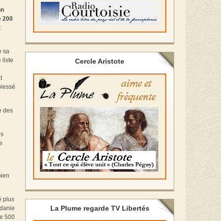
on
e 200
t
e sa
 liste
Cercle Aristote
t
blessé
e des
es
e
bien
é plus
La Plume regarde TV Libertés
rdanie
de 500