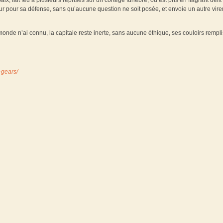
ix, fait feu à plusieurs reprises sur un cortège funèbre, ou est pris en flagrant délit
ur pour sa défense, sans qu’aucune question ne soit posée, et envoie un autre vir
onde n’ai connu, la capitale reste inerte, sans aucune éthique, ses couloirs rempl
-gears/