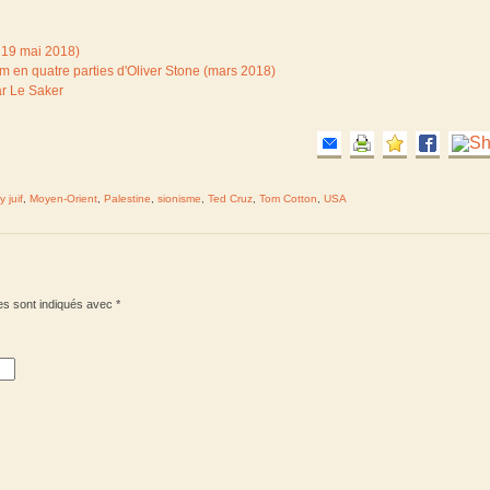
 19 mai 2018)
m en quatre parties d'Oliver Stone (mars 2018)
ar Le Saker
y juif
,
Moyen-Orient
,
Palestine
,
sionisme
,
Ted Cruz
,
Tom Cotton
,
USA
es sont indiqués avec
*