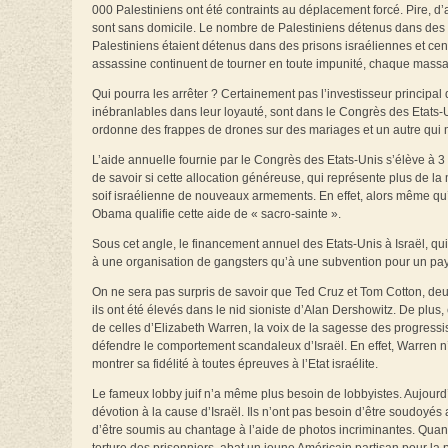
000 Palestiniens ont été contraints au déplacement forcé. Pire,
sont sans domicile. Le nombre de Palestiniens détenus dans des p
Palestiniens étaient détenus dans des prisons israéliennes et ce
assassine continuent de tourner en toute impunité, chaque massa
Qui pourra les arrêter ? Certainement pas l’investisseur principal de
inébranlables dans leur loyauté, sont dans le Congrès des Etats-
ordonne des frappes de drones sur des mariages et un autre qui m
L’aide annuelle fournie par le Congrès des Etats-Unis s’élève à 3 
de savoir si cette allocation généreuse, qui représente plus de la 
soif israélienne de nouveaux armements. En effet, alors même qu’I
Obama qualifie cette aide de « sacro-sainte ».
Sous cet angle, le financement annuel des Etats-Unis à Israël, qui
à une organisation de gangsters qu’à une subvention pour un pays
On ne sera pas surpris de savoir que Ted Cruz et Tom Cotton, deu
ils ont été élevés dans le nid sioniste d’Alan Dershowitz. De plus,
de celles d’Elizabeth Warren, la voix de la sagesse des progress
défendre le comportement scandaleux d’Israël. En effet, Warren n’
montrer sa fidélité à toutes épreuves à l’Etat israélite.
Le fameux lobby juif n’a même plus besoin de lobbyistes. Aujourd
dévotion à la cause d’Israël. Ils n’ont pas besoin d’être soudoyés
d’être soumis au chantage à l’aide de photos incriminantes. Quand