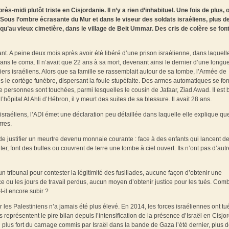
midi plutôt triste en Cisjordanie. Il n’y a rien d’inhabituel. Une fois de plus, 
 Sous l’ombre écrasante du Mur et dans le viseur des soldats israéliens, plus d
u’au vieux cimetière, dans le village de Beit Ummar. Des cris de colère se fon
t. A peine deux mois après avoir été libéré d’une prison israélienne, dans laquell
ns le coma. Il n’avait que 22 ans à sa mort, devenant ainsi le dernier d’une longue
ers israéliens. Alors que sa famille se rassemblait autour de sa tombe, l’Armée de
le cortège funèbre, dispersant la foule stupéfaite. Des armes automatiques se fon
 de personnes sont touchées, parmi lesquelles le cousin de Jafaar, Ziad Awad. Il est 
’hôpital Al Ahli d’Hébron, il y meurt des suites de sa blessure. Il avait 28 ans.
israéliens, l’ADI émet une déclaration peu détaillée dans laquelle elle explique qu
rres.
de justifier un meurtre devenu monnaie courante : face à des enfants qui lancent d
ter, font des bulles ou couvrent de terre une tombe à ciel ouvert. Ils n’ont pas d’autr
 tribunal pour contester la légitimité des fusillades, aucune façon d’obtenir une
ce ou les jours de travail perdus, aucun moyen d’obtenir justice pour les tués. Com
t-il encore subir ?
ar les Palestiniens n’a jamais été plus élevé. En 2014, les forces israéliennes ont tu
 représentent le pire bilan depuis l’intensification de la présence d’Israël en Cisjo
u plus fort du carnage commis par Israël dans la bande de Gaza l’été dernier, plus 