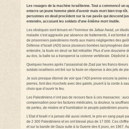
Les rouages de la machine israélienne. Tout a commencé un après-
enterre un jeune homme plein d’avenir mais mort bien trop tôt.
personnes en deuil procèdent sur la rue pavée qui descend jusq
entendre, accusant les soldats d’une énième mort inutile.
Les obsèques sont tenues en l’honneur de Jafaar Awad, un étudian
maladie s’est aggravée par absence de traitements, il est tombé da
de prisonniers palestiniens morts aux mains négligentes des geôli
Défense d’Israël (ADI) lance plusieurs bombes lacrymogènes dans 
entendre, la foule en deuil se fait mitrailler. Plus d’une douzaine
au dos, la balle lui a transpercé la colonne vertébrale. Dépêché à l
Quelques heures après l’assassinat de Ziad par les francs-tireurs 
soldats israéliens ont tiré sur la foule en réponse à des jets de pie
Je suis presque étonné de voir que l’ADI prenne encore la peine 
pierres, font des ricochets avec des galets, jouent à la corde à sau
choix que d’ouvrir le feu.
Les Palestiniens n’ont pas de recours face à ces massacres : aucun
compensation pour les factures médicales, la douleur, la souffran
de pertes, de misère et d’humiliation le peuple palestinien pourra-
L’Etat d’Israël n’a jamais été aussi violent, le prix en sang payé p
de 2 300 Palestiniens et en ont blessé plus de 17 000. Ces chiffres
et sur la bande de Gaza suite à la Guerre des 6 jours, en 1967. A