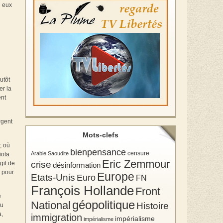
e eux
utôt
er la
ent
rgent
Mots-clefs
, où
bienpensance
Arabie Saoudite
censure
iota
Eric Zemmour
crise
git de
désinformation
s pour
Europe
Etats-Unis
Euro
FN
François Hollande
Front
e
géopolitique
National
Histoire
ou
a,
immigration
impérialisme
impérialisme