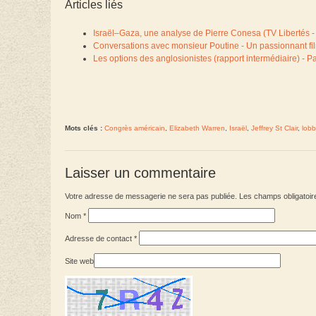
Articles liés
Israël–Gaza, une analyse de Pierre Conesa (TV Libertés -
Conversations avec monsieur Poutine - Un passionnant fil
Les options des anglosionistes (rapport intermédiaire) - P
Mots clés :
Congrès américain
,
Elizabeth Warren
,
Israël
,
Jeffrey St Clair
,
lobb
Laisser un commentaire
Votre adresse de messagerie ne sera pas publiée. Les champs obligatoir
Nom
*
Adresse de contact
*
Site web