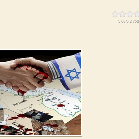
5.00
/
5
2
vot