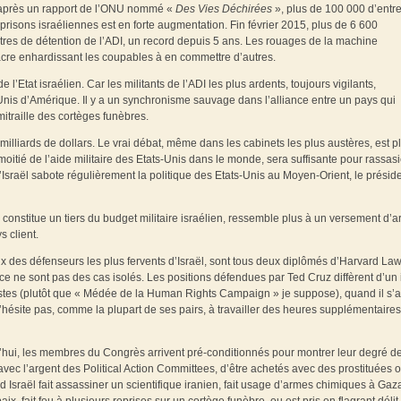
 d’après un rapport de l’ONU nommé «
Des Vies Déchirées
», plus de 100 000 d’entr
risons israéliennes est en forte augmentation. Fin février 2015, plus de 6 600
ntres de détention de l’ADI, un record depuis 5 ans. Les rouages de la machine
cre enhardissant les coupables à en commettre d’autres.
 l’Etat israélien. Car les militants de l’ADI les plus ardents, toujours vigilants,
Unis d’Amérique. Il y a un synchronisme sauvage dans l’alliance entre un pays qui
itraille des cortèges funèbres.
milliards de dollars. Le vrai débat, même dans les cabinets les plus austères, est pl
moitié de l’aide militaire des Etats-Unis dans le monde, sera suffisante pour rassasi
sraël sabote régulièrement la politique des Etats-Unis au Moyen-Orient, le présid
 constitue un tiers du budget militaire israélien, ressemble plus à un versement d’a
 client.
x des défenseurs les plus fervents d’Israël, sont tous deux diplômés d’Harvard Law
 ce ne sont pas des cas isolés. Les positions défendues par Ted Cruz diffèrent d’un 
istes (plutôt que « Médée de la Human Rights Campaign » je suppose), quand il s’a
hésite pas, comme la plupart de ses pairs, à travailler des heures supplémentaire
’hui, les membres du Congrès arrivent pré-conditionnés pour montrer leur degré d
 avec l’argent des Political Action Committees, d’être achetés avec des prostituées 
 Israël fait assassiner un scientifique iranien, fait usage d’armes chimiques à Gaz