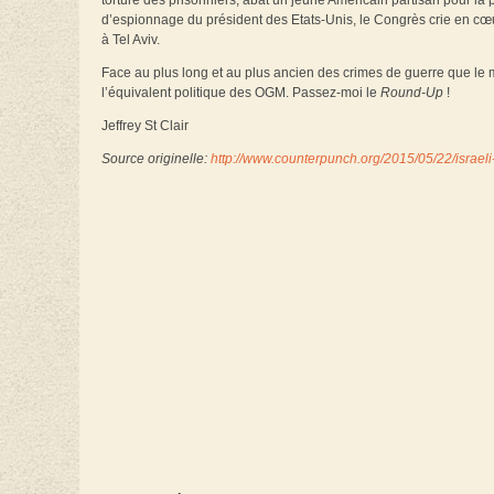
torture des prisonniers, abat un jeune Américain partisan pour la pa
d’espionnage du président des Etats-Unis, le Congrès crie en cœ
à Tel Aviv.
Face au plus long et au plus ancien des crimes de guerre que le m
l’équivalent politique des OGM. Passez-moi le
Round-Up
!
Jeffrey St Clair
Source originelle:
http://www.counterpunch.org/2015/05/22/israeli