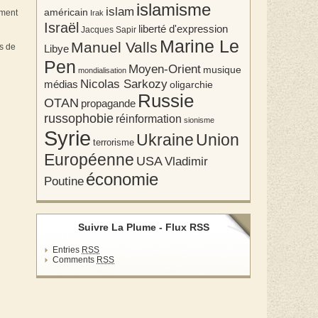
islamisme
islam
américain
ement
Irak
Israël
liberté d'expression
Jacques Sapir
Marine Le
Manuel Valls
is de
Libye
Pen
Moyen-Orient
musique
mondialisation
Nicolas Sarkozy
médias
oligarchie
Russie
OTAN
propagande
russophobie
réinformation
sionisme
Syrie
Union
Ukraine
terrorisme
Européenne
USA
Vladimir
économie
Poutine
Suivre La Plume - Flux RSS
Entries
RSS
Comments
RSS