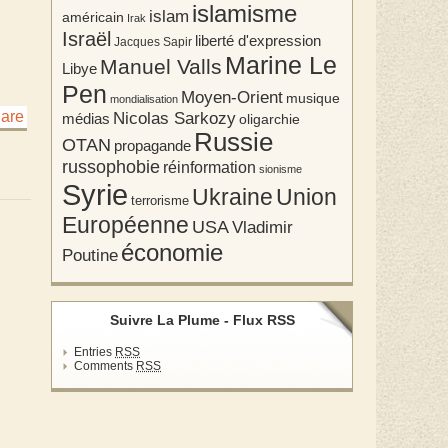
islamisme
islam
américain
Irak
Israël
liberté d'expression
Jacques Sapir
Marine Le
Manuel Valls
Libye
Pen
Moyen-Orient
musique
mondialisation
Nicolas Sarkozy
médias
oligarchie
Russie
OTAN
propagande
russophobie
réinformation
sionisme
Syrie
Union
Ukraine
terrorisme
Européenne
USA
Vladimir
économie
Poutine
Suivre La Plume - Flux RSS
Entries
RSS
Comments
RSS