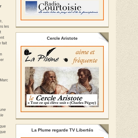
r
e,
ns les
t
ent
Cercle Aristote
 fait
un
ler
 Marc
 une
le
ique
La Plume regarde TV Libertés
 que