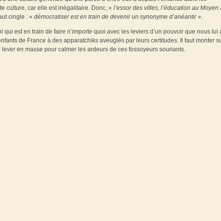
 culture, car elle est inégalitaire. Donc, «
l’essor des villes, l’éducation au Moyen
aut cingle : «
démocratiser est en train de devenir un synonyme d’anéantir
».
ol qui est en train de faire n’importe quoi avec les leviers d’un pouvoir que nous lui
fants de France à des apparatchiks aveuglés par leurs certitudes. Il faut monter s
se lever en masse pour calmer les ardeurs de ces fossoyeurs souriants.