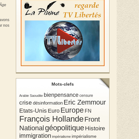
 Âge
 avons
ur nos
Mots-clefs
bienpensance
Arabie Saoudite
censure
Eric Zemmour
crise
désinformation
Europe
Etats-Unis
Euro
FN
François Hollande
Front
géopolitique
National
Histoire
immigration
impérialisme
impérialisme