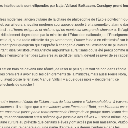
es intellectuels sont vilipendés par Najat Vallaud-Belkacem. Consigny prend leu
ttres modernes, ancien titulaire de la chaire de philosophie de l’École polytechniqu
t, par ailleurs, chevalier moderne courageux et poète tire la sonnette d’alarme da
insi : «
L’heure est grave et réclame qu’on monte sur ses grands chevaux
»
.
Il s’agi
ridiculement dogmatique par la ministre de l’Éducation nationale, de l’Enseignem
elle-ci, sur la radio officielle du gouvernement,
France Inter
, a en effet insisté sur le
tement pour quelqu’un qui s’apprête à changer le cours de l’existence de plusieurs
tant, disait Aristote, mais Aristote aujourd’hui aurait sans doute été perçu comme 
efface l’enseignement des Lumières au profit de l’islam, devrait essayer de se rappe
 est en train de devenir une réalité, de raser le peu qui restait de bon dans l’école
 les premiers à avoir subi les dénigrements de la ministre), mais aussi Pierre Nora,
ui avait croisé le fer avec Manuel Valls il y a quelques mois – décidément, ce
ellectuels de gauche !
ent d’«
imposer l’étude de l’islam, mais de lutter contre « l’islamophobie »
,
à travers
usulmanes
». Il souligne que «
convaincus, avec Emmanuel Todd, que Mahomet est « 
vivre-ensemble passe par le redressement de l’image de ce groupe dans l’esprit des
on, un endoctrinement aussi précoce que possible des élèves
». C’est la même log
taine culture au prétexte que certains élèves y ont accès par leur naissance. Plutôt
t à une culture générale qu’une partie d’entre eux a depuis l’enfance dans les