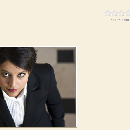
5.00
/
5
3
vot