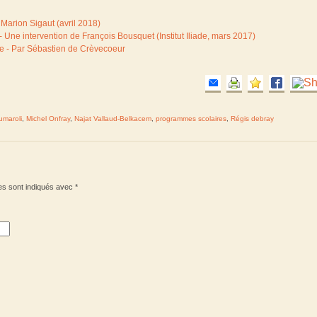
Marion Sigaut (avril 2018)
 - Une intervention de François Bousquet (Institut Iliade, mars 2017)
he - Par Sébastien de Crèvecoeur
umaroli
,
Michel Onfray
,
Najat Vallaud-Belkacem
,
programmes scolaires
,
Régis debray
es sont indiqués avec
*