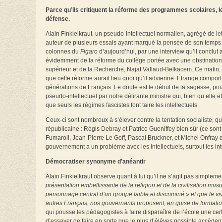
Parce qu’ils critiquent la réforme des programmes scolaires, l
défense.
Alain Finkielkraut, un pseudo-intellectuel normalien, agrégé de le
auteur de plusieurs essais ayant marqué la pensée de son temps e
colonnes du
Figaro
d’aujourd’hui, par une interview qu’il conclut a
évidemment de la réforme du collège portée avec une obstination 
supérieur et de la Recherche, Najat Vallaud-Belkacem. Ce matin, c
que cette réforme aurait lieu quoi qu’il advienne. Étrange compor
générations de Français. Le doute est le début de la sagesse, pour
pseudo-intellectuel par notre délirante ministre qui, bien qu’elle 
que seuls les régimes fascistes font taire les intellectuels.
Ceux-ci sont nombreux à s’élever contre la tentation socialiste, qui
républicaine : Régis Debray et Patrice Gueniffey bien sûr (ce sont
Fumaroli, Jean-Pierre Le Goff, Pascal Bruckner, et Michel Onfray q
gouvernement a un problème avec les intellectuels, surtout les int
Démocratiser synonyme d’anéantir
Alain Finkielkraut observe quant à lui qu’il ne s’agit pas simplem
présentation embellissante de la religion et de la civilisation m
personnage central d’un groupe faible et discriminé » et que le 
autres Français, nos gouvernants proposent, en guise de formati
qui pousse les pédagogistes à faire disparaître de l’école une cer
d’essayer de faire en sorte que le plus d’élèves possible accèden