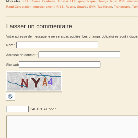
Mots clés :
CIA
,
Crimée
,
Donbass
,
Donetsk
,
FCD
,
géopolitique
,
George Tenet
,
ISIS
,
islamis
Rand Corporation
,
renseignement
,
RISS
,
Russie
,
Stratfor
,
SVR
,
Tadjikistan
,
Transnistrie
,
Tur
Laisser un commentaire
Votre adresse de messagerie ne sera pas publiée. Les champs obligatoires sont indiqu
Nom
*
Adresse de contact
*
Site web
CAPTCHA Code
*