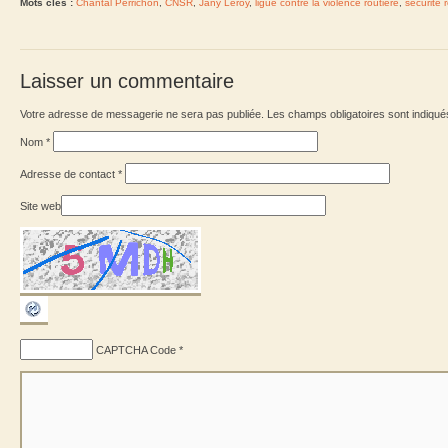
Mots clés :
Chantal Perrichon
,
CNSR
,
Jany Leroy
,
ligue contre la violence routière
,
sécurité 
Laisser un commentaire
Votre adresse de messagerie ne sera pas publiée. Les champs obligatoires sont indiqu
Nom
*
Adresse de contact
*
Site web
CAPTCHA Code
*