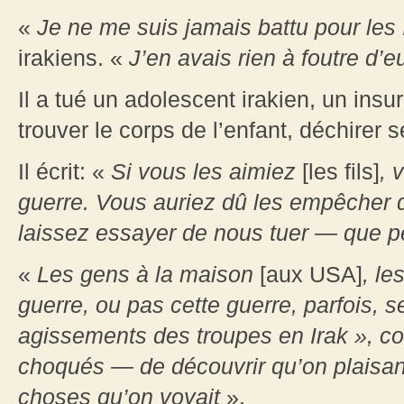
«
Je ne me suis jamais battu pour les 
irakiens. «
J’en avais rien à foutre d’e
Il a tué un adolescent irakien, un insur
trouver le corps de l’enfant, déchirer s
Il écrit: «
Si vous les aimiez
[les fils]
, 
guerre. Vous auriez dû les empêcher d
laissez essayer de nous tuer — que pen
«
Les gens à la maison
[aux USA]
, le
guerre, ou pas cette guerre, parfois,
agissements des troupes en Irak », cont
choqués — de découvrir qu’on plaisanta
choses qu’on voyait
».