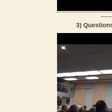
___
3) Question