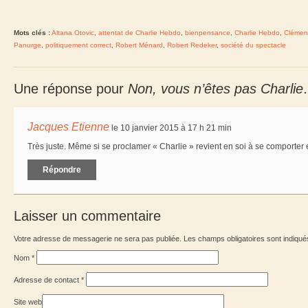
Mots clés :
Altana Otovic
,
attentat de Charlie Hebdo
,
bienpensance
,
Charlie Hebdo
,
Clément
Panurge
,
politiquement correct
,
Robert Ménard
,
Robert Redeker
,
société du spectacle
Une réponse pour
Non, vous n’êtes pas Charlie
Jacques Etienne
le 10 janvier 2015 à 17 h 21 min
Très juste. Même si se proclamer « Charlie » revient en soi à se comporter 
Répondre
Laisser un commentaire
Votre adresse de messagerie ne sera pas publiée. Les champs obligatoires sont indiqu
Nom
*
Adresse de contact
*
Site web