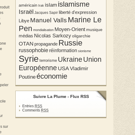
islamisme
islam
américain
Irak
roduit
Israël
liberté d'expression
Jacques Sapir
des
Marine Le
s
Manuel Valls
Libye
e
Pen
Moyen-Orient
musique
mondialisation
Nicolas Sarkozy
médias
oligarchie
Russie
OTAN
propagande
zone
de
russophobie
réinformation
sionisme
Syrie
Union
Ukraine
terrorisme
Européenne
USA
Vladimir
économie
e
Poutine
ppeler
Suivre La Plume - Flux RSS
cile
Entries
RSS
Comments
RSS
ur
s sur
e