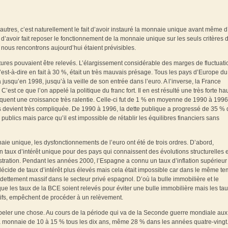
autres, c’est naturellement le fait d’avoir instauré la monnaie unique avant même d
 d’avoir fait reposer le fonctionnement de la monnaie unique sur les seuls critères 
 nous rencontrons aujourd’hui étaient prévisibles.
futures pouvaient être relevés. L’élargissement considérable des marges de fluctuat
st-à-dire en fait à 30 %, était un très mauvais présage. Tous les pays d’Europe d
jusqu’en 1998, jusqu’à la veille de son entrée dans l’euro. A l’inverse, la France
est ce que l’on appelé la politique du franc fort. Il en est résulté une très forte h
équent une croissance très ralentie. Celle-ci fut de 1 % en moyenne de 1990 à 1996
es devient très compliquée. De 1990 à 1996, la dette publique a progressé de 35 % 
publics mais parce qu’il est impossible de rétablir les équilibres financiers sans
e unique, les dysfonctionnements de l’euro ont été de trois ordres. D’abord,
n taux d’intérêt unique pour des pays qui connaissent des évolutions structurelles e
stration. Pendant les années 2000, l’Espagne a connu un taux d’inflation supérieur
E décide de taux d’intérêt plus élevés mais cela était impossible car dans le même t
endettement massif dans le secteur privé espagnol. D’où la bulle immobilière et le
que les taux de la BCE soient relevés pour éviter une bulle immobilière mais les ta
tifs, empêchent de procéder à un relèvement.
appeler une chose. Au cours de la période qui va de la Seconde guerre mondiale aux
a monnaie de 10 à 15 % tous les dix ans, même 28 % dans les années quatre-vingt