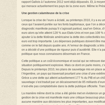
rapport Gallois à l’automne 2012 sont déjà dépassés. Et, à moyen 
qui menace actuellement les pays de la zone euro. Même le Présiden
Une gestion calamiteuse de la crise
Lorsque la crise de l’euro a éclaté, au printemps 2010, il y a eu u
ceux qui l’avaient portée sur les fonts baptismaux, que l’on a déc
diagnostic manifeste puisqu’il s’agissait partout, sauf en Grèce, 
euro alors qu’elle atteint 128 % aux Etats‑Unis et non pas 108 %
ajouter à la dette fédérale américaine la dette des collectivités l
euro est trop importante. Les dépenses publiques doivent être maî
comme on le fait depuis quatre ans. A l’erreur de diagnostic a très
on a décidé d’une politique de rigueur puis d’austérité. Elle n’a pa
politique que nous connaissons désormais en France.
Cette politique a un coût économique et social qui se retrouve 
situation politiquement explosive. Mais ce dont on parle moins, c’e
Depuis le printemps 2010, les plans de sauvetage mis en place au
l’Argentine, un pays qui traversait pourtant une crise d’une extrê
Grèce a une dette qui atteint actuellement 177 % du PIB et un c
sauvetage s’est traduit par un décaissement de 85 milliards d’euro
n’est-elle pas comptabilisée dans la dette publique officielle. T
La manière même dont la crise a été gérée met en évidence un 
gestion de la crise est manifeste mais une critique beaucoup plus 
aucune manière aux décisions les plus importantes, aux modificati