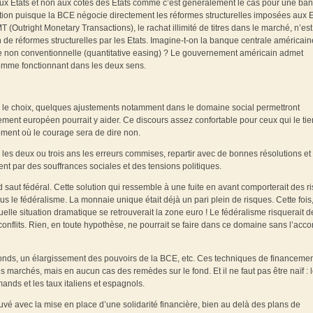
e aux Etats et non aux côtés des Etats comme c’est généralement le cas pour une ba
ation puisque la BCE négocie directement les réformes structurelles imposées aux E
OMT (Outright Monetary Transactions), le rachat illimité de titres dans le marché, n’est
de réformes structurelles par les Etats. Imagine-t-on la banque centrale américain
ire non conventionnelle (quantitative easing) ? Le gouvernement américain admet
comme fonctionnant dans les deux sens.
pas le choix, quelques ajustements notamment dans le domaine social permettront
lement européen pourrait y aider. Ce discours assez confortable pour ceux qui le ti
moment où le courage sera de dire non.
 les deux ou trois ans les erreurs commises, repartir avec de bonnes résolutions et 
ent par des souffrances sociales et des tensions politiques.
saut fédéral. Cette solution qui ressemble à une fuite en avant comporterait des r
 le fédéralisme. La monnaie unique était déjà un pari plein de risques. Cette fois,
uelle situation dramatique se retrouverait la zone euro ! Le fédéralisme risquerait d
conflits. Rien, en toute hypothèse, ne pourrait se faire dans ce domaine sans l’acco
onds, un élargissement des pouvoirs de la BCE, etc. Ces techniques de financeme
s marchés, mais en aucun cas des remèdes sur le fond. Et il ne faut pas être naïf : 
nds et les taux italiens et espagnols.
ouvé avec la mise en place d’une solidarité financière, bien au delà des plans de