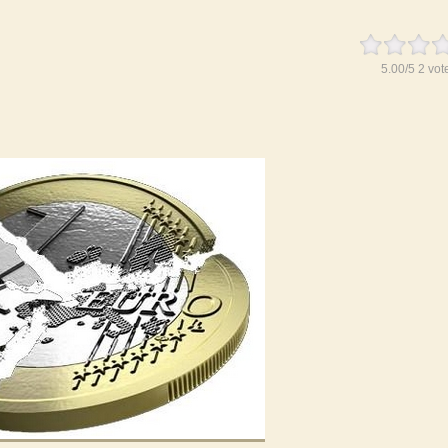
5.00
/
5
2
vot