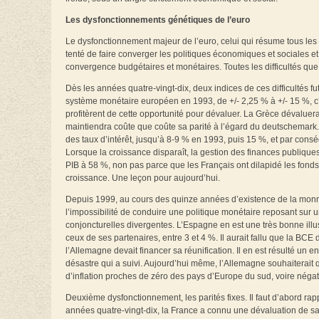
Les dysfonctionnements génétiques de l’euro
Le dysfonctionnement majeur de l’euro, celui qui résume tous les 
tenté de faire converger les politiques économiques et sociales et
convergence budgétaires et monétaires. Toutes les difficultés que
Dès les années quatre-vingt-dix, deux indices de ces difficultés 
système monétaire européen en 1993, de +/- 2,25 % à +/- 15 %, c’e
profitèrent de cette opportunité pour dévaluer. La Grèce dévaluera 
maintiendra coûte que coûte sa parité à l’égard du deutschemark. C’
des taux d’intérêt, jusqu’à 8-9 % en 1993, puis 15 %, et par cons
Lorsque la croissance disparaît, la gestion des finances publiqu
PIB à 58 %, non pas parce que les Français ont dilapidé les fonds 
croissance. Une leçon pour aujourd’hui.
Depuis 1999, au cours des quinze années d’existence de la monnai
l’impossibilité de conduire une politique monétaire reposant sur u
conjoncturelles divergentes. L’Espagne en est une très bonne illu
ceux de ses partenaires, entre 3 et 4 %. Il aurait fallu que la BC
l’Allemagne devait financer sa réunification. Il en est résulté un 
désastre qui a suivi. Aujourd’hui même, l’Allemagne souhaiterait 
d’inflation proches de zéro des pays d’Europe du sud, voire néga
Deuxième dysfonctionnement, les parités fixes. Il faut d’abord r
années quatre-vingt-dix, la France a connu une dévaluation de s