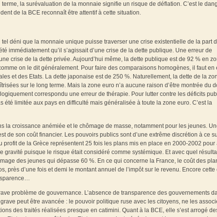
terme, la surévaluation de la monnaie signifie un risque de déflation. C’est le dan
t de la BCE reconnaît être attentif à cette situation.
n tel déni que la monnaie unique puisse traverser une crise existentielle de la part 
rété immédiatement qu’il s’agissait d’une crise de la dette publique. Une erreur de
d’une crise de la dette privée. Aujourd’hui même, la dette publique est de 92 % en z
 comme on le dit généralement. Pour faire des comparaisons homogènes, il faut en e
ocales et des Etats. La dette japonaise est de 250 %. Naturellement, la dette de la zo
trisées sur le long terme. Mais la zone euro n’a aucune raison d’être montrée du d
 logiquement correspondu une erreur de thérapie. Pour lutter contre les déficits publ
s été limitée aux pays en difficulté mais généralisée à toute la zone euro. C’est la
dans la croissance anémiée et le chômage de masse, notamment pour les jeunes. U
st de son coût financier. Les pouvoirs publics sont d’une extrême discrétion à ce su
 profit de la Grèce représentent 25 fois les plans mis en place en 2000-2002 pour 
me gravité puisque le risque était considéré comme systémique. Et avec quel résultat
hômage des jeunes qui dépasse 60 %. En ce qui concerne la France, le coût des pla
s, près d’une fois et demi le montant annuel de l’impôt sur le revenu. Encore cette 
ransparence…
grave problème de gouvernance. L’absence de transparence des gouvernements da
grave peut être avancée : le pouvoir politique ruse avec les citoyens, ne les assoc
ons des traités réalisées presque en catimini. Quant à la BCE, elle s’est arrogé de