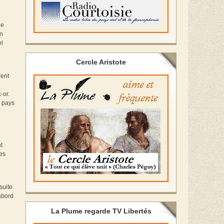
de
on
el
Cercle Aristote
rent
-or.
r pays
t
es
suite
abord
La Plume regarde TV Libertés
e