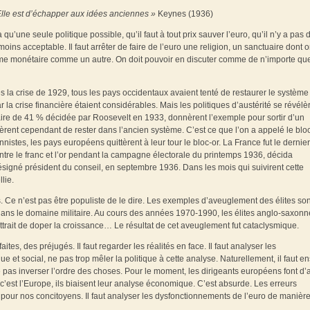
 Elle est d’échapper aux idées anciennes »
Keynes (1936)
qu’une seule politique possible, qu’il faut à tout prix sauver l’euro, qu’il n’y a pas 
ns acceptable. Il faut arrêter de faire de l’euro une religion, un sanctuaire dont 
tème monétaire comme un autre. On doit pouvoir en discuter comme de n’importe qu
s la crise de 1929, tous les pays occidentaux avaient tenté de restaurer le système
la crise financière étaient considérables. Mais les politiques d’austérité se révélè
aire de 41 % décidée par Roosevelt en 1933, donnèrent l’exemple pour sortir d’un
ent cependant de rester dans l’ancien système. C’est ce que l’on a appelé le bloc
nnistes, les pays européens quittèrent à leur tour le bloc-or. La France fut le dernie
 entre le franc et l’or pendant la campagne électorale du printemps 1936, décida
ésigné président du conseil, en septembre 1936. Dans les mois qui suivirent cette
lie.
 Ce n’est pas être populiste de le dire. Les exemples d’aveuglement des élites son
s le domaine militaire. Au cours des années 1970-1990, les élites anglo‑saxonn
trait de doper la croissance… Le résultat de cet aveuglement fut cataclysmique.
aites, des préjugés. Il faut regarder les réalités en face. Il faut analyser les
t social, ne pas trop mêler la politique à cette analyse. Naturellement, il faut en
 pas inverser l’ordre des choses. Pour le moment, les dirigeants européens font d’
o, c’est l’Europe, ils biaisent leur analyse économique. C’est absurde. Les erreurs
pour nos concitoyens. Il faut analyser les dysfonctionnements de l’euro de manièr