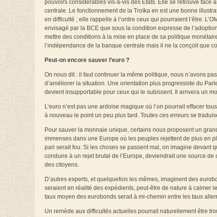
pouvoirs considérables vis-à-vis des Etats. Elle se retrouve fac
centrale. Le fonctionnement de la Troïka en est une bonne illustr
en difficulté ; elle rappelle à l’ordre ceux qui pourraient l’être. L’
envisagé par la BCE que sous la condition expresse de l’adoption 
mettre des conditions à la mise en place de sa politique monéta
l’indépendance de la banque centrale mais il ne la conçoit que 
Peut-on encore sauver l’euro ?
On nous dit : il faut continuer la même politique, nous n’avons 
d’améliorer la situation. Une orientation plus progressiste du Par
devient insupportable pour ceux qui le subissent. Il arrivera un 
L’euro n’est pas une ardoise magique où l’on pourrait effacer tous
à nouveau le point un peu plus tard. Toutes ces erreurs se traduis
Pour sauver la monnaie unique, certains nous proposent un grand 
immenses dans une Europe où les peuples rejettent de plus en plus
pari serait fou. Si les choses se passent mal, on imagine devant q
conduire à un rejet brutal de l’Europe, deviendrait une source de 
des citoyens.
D’autres experts, et quelquefois les mêmes, imaginent des eurob
seraient en réalité des expédients, peut-être de nature à calmer le
taux moyen des eurobonds serait à mi-chemin entre les taux allema
Un remède aux difficultés actuelles pourrait naturellement être tr