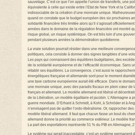
sauvetage. C’est ce que l’on appelle l’union de transferts, une pol
équivalente à celle qui existe entre l’Etat de New York et la Calif
indissociable de la création d’une monnaie unique. Malheureusemen
quand on constate que le budget européen des six prochaines an
solidarité financière très limitée alors qu’il s’agissait officiellem
années dans le domaine de la régulation financière ont montré que 
risque global, un risque systémique. On est très loin d’une gouve
pendant plusieurs années la démonstration quotidienne.
La vraie solution pourrait résider dans une meilleure convergen
politiques, cela consiste à donner des signes tangibles d’une vol
Les pays qui connaissent des équilibres budgétaires, des excéde
de la solidarité européenne et de l’efficacité économique. Sans 
rétablir ses équilibres. La convergence, c’est aussi le rapproche
énergétiques française et allemande sont pour le moment diamét
une taxe carbone européenne aurait été efficace. Dans le domain
une monnaie unique, avec des paradis fiscaux en plein cœur de 
français et allemand. Le modèle allemand est libéral et décentrali
de la Libération, un modèle égalitaire et jacobin. L’Allemagne a p
guerre mondiale. D’Erhard à Schmidt, à Kohl, à Schröder et à Ang
n’envisagent pas de quitter l’ordo‑libéralisme. Or, rapprocher de
modèle libéral allemand. Il faut que chacun fasse un bout du ch
allemand donne la priorité au commerce extérieur. Le modèle fra
La part des exportations représente 51 % du PIB en Allemagne, 
Le système qui serait inacceptable, c’est un système permanent de