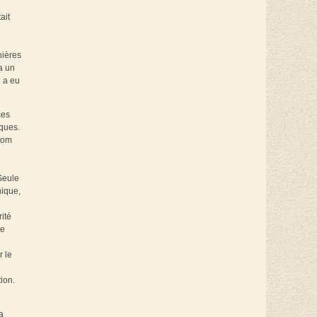
ait
nières
a un
n a eu
ces
iques.
 nom
Seule
nique,
rité
de
r le
ion.
a