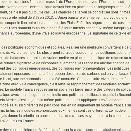
itique de transferts financiers massifs de l’Europe du nord vers l’Europe du sud,
ornie. Normalement, cette politique devrait être en place depuis longtemps car elle ét
t, ce n’est pas du tout le cas. Les chances de la voir se concrétiser sont infimes
nées a été réduit de 3 % en 2013. L’Union bancaire elle-même n’a prévu qu’une
ent de couper le lien entre les banques et les Etats. Enfin, les négociations de ces der
les Etats donnent toujours la priorité à leurs intérêts nationaux, même lorsqu’il y 
rnance européenne, d’une vraie solidarité européenne. Le signataire de ce texte e
ce des politiques économiques et sociales. Réaliser une meilleure convergence de 
onté de vivre ensemble. Le plus urgent serait de coordonner les politiques économ
nts de balances courantes, devraient mettre en place une politique de relance au
une relance significative de l’économie allemande, la France n’a aucune chance de
ment des politiques énergétiques, des politiques environnementales. Les politiques
ralement opposées. Le marché européen des droits de carbone est un vrai fiasco. 
e fiscal, aucune harmonisation n’a été amorcée. Comment faire vivre un marché u
la zone euro ? La convergence, c’est aussi le rapprochement des modèles sociaux
sé. Le modèle français repose sur un socle très large, inspiré des valeurs de solida
ratiqué avec une très grande continuité une politique très libérale depuis la Secon
ela Merkel, c’est toujours la même politique qui est appliquée. Les Allemands
s modèles aussi différents ne peut consister en un alignement du modèle français su
emin. Enfin, les modèles économiques eux-mêmes sont très différents. Le modèle
nçais donne la priorité au pouvoir d’achat des classes moyennes et à la consommat
27 % du PIB en France.
 dévaluations internes. A défaut de réaliser la convergence, des ajustements par l