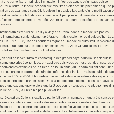
à une parité fixe, en principe immuable ! Il n’est pas acquis qu’un pays puisse
. Par ailleurs, la théorie économique avait très bien décrit un phénomène qui se p
tion des avantages compétitifs puisqu’il n’y a plus la crainte d’une modification 
ffet est immédiat sur la balance commerciale. A peu près équilibrées dans les année
ué de manière totalement inversée : 200 milliards d’euros d’excédent de la balanc
rançaise.
emporain n’est plus celui d’il y a vingt ans. Partout dans le monde, les parités
ire international serait nettement préférable, mais c’est le monde d’aujourd’hui. La 
ixes. En 1997‑1998, une des dernières régions du monde où subsistait un système 
 constitue aujourd’hui une sorte d’anomalie, avec la zone CFA qui lui est liée. Pas
ait souffrir tous les Etats qui l’ont adoptée.
s, on peut observer l’histoire économique des grands pays industrialisés depuis la
 connu une crise économique, ont appliqué trois types de mesures : des mesures d
ite souvent les exemples de la Suède, de la Finlande, du Canada qui ont connu une
x et qui ont eu le courage de faire des réformes de structure, mais on oublie de ra
entre 23 % et 40 %. L’honnêteté intellectuelle devrait interdire à des experts qui
 point le mensonge par omission. Dans la période toute récente, certains analystes
ise d’une extrême gravité alors que la Grèce connaît toujours une situation très diffi
évalué de 50 %, la Grèce n’a pas pu dévaluer.
surévaluation. Celle-ci s’explique par le fait que la monnaie unique a été conçue s
onétaire. Ces critères conduisent à des excédents courants considérables. L’euro a
tion, l’euro n’a connu une parité correcte, compétitive, qu’un peu plus de deux an
continue de l’Europe du sud et de la France. Les chiffres très inquiétants cités par l