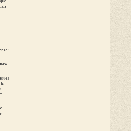
nque
tats
e
ennent
faire
isques
 le
e
rd
nt
le