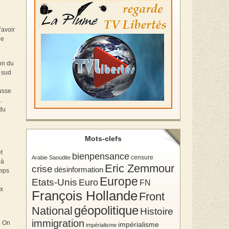
’avoir
de
ion du
u sud
ausse
.
du
Mots-clefs
t
bienpensance
Arabie Saoudite
censure
 à
Eric Zemmour
crise
désinformation
emps
Europe
Etats-Unis
Euro
FN
ux
François Hollande
Front
géopolitique
National
Histoire
immigration
. On
impérialisme
impérialisme