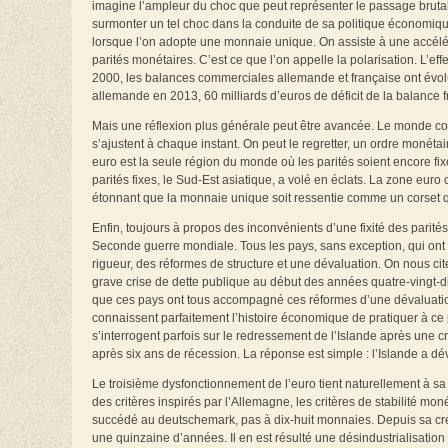
imagine l’ampleur du choc que peut représenter le passage brutal 
surmonter un tel choc dans la conduite de sa politique économique
lorsque l’on adopte une monnaie unique. On assiste à une accéléra
parités monétaires. C’est ce que l’on appelle la polarisation. L’e
2000, les balances commerciales allemande et française ont évol
allemande en 2013, 60 milliards d’euros de déficit de la balance f
Mais une réflexion plus générale peut être avancée. Le monde cont
s’ajustent à chaque instant. On peut le regretter, un ordre monéta
euro est la seule région du monde où les parités soient encore f
parités fixes, le Sud-Est asiatique, a volé en éclats. La zone euro
étonnant que la monnaie unique soit ressentie comme un corset qui f
Enfin, toujours à propos des inconvénients d’une fixité des parité
Seconde guerre mondiale. Tous les pays, sans exception, qui ont
rigueur, des réformes de structure et une dévaluation. On nous c
grave crise de dette publique au début des années quatre‑vingt-di
que ces pays ont tous accompagné ces réformes d’une dévaluation, 
connaissent parfaitement l’histoire économique de pratiquer à ce
s’interrogent parfois sur le redressement de l’Islande après une cr
après six ans de récession. La réponse est simple : l’Islande a d
Le troisième dysfonctionnement de l’euro tient naturellement à sa 
des critères inspirés par l’Allemagne, les critères de stabilité m
succédé au deutschemark, pas à dix-huit monnaies. Depuis sa créa
une quinzaine d’années. Il en est résulté une désindustrialisation 