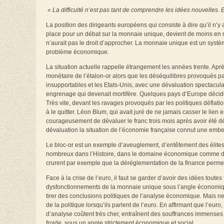
« La difficulté n’est pas tant de comprendre les idées nouvelles.
La position des dirigeants européens qui consiste à dire qu’il n’y a 
place pour un débat sur la monnaie unique, devient de moins en moi
n’aurait pas le droit d’approcher. La monnaie unique est un sys
problème économique.
La situation actuelle rappelle étrangement les années trente. Aprè
monétaire de l’étalon-or alors que les déséquilibres provoqués par 
insupportables et les Etats-Unis, avec une dévaluation spectacul
engrenage qui devenait mortifère. Quelques pays d’Europe décidèr
Très vite, devant les ravages provoqués par les politiques déflatio
à le quitter. Léon Blum, qui avait juré de ne jamais casser le lien
courageusement de dévaluer le franc trois mois après avoir été d
dévaluation la situation de l’économie française connut une embel
Le bloc-or est un exemple d’aveuglement, d’entêtement des élites.
nombreux dans l’Histoire, dans le domaine économique comme dan
crurent par exemple que la déréglementation de la finance permet
Face à la crise de l’euro, il faut se garder d’avoir des idées toutes f
dysfonctionnements de la monnaie unique sous l’angle économique e
tirer des conclusions politiques de l’analyse économique. Mais ne
de la politique lorsqu’ils parlent de l’euro. En affirmant que l’eur
d’analyse coûtent très cher, entraînent des souffrances immenses 
froide, sous un angle strictement économique et social.