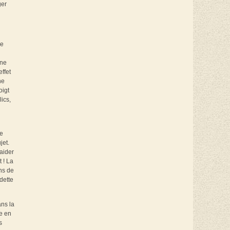
ger
de
one
ffet
ne
oigt
ics,
ne
jet.
aider
 ! La
ns de
dette
ns la
ie en
s