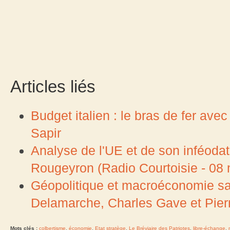
Articles liés
Budget italien : le bras de fer av
Sapir
Analyse de l'UE et de son inféoda
Rougeyron (Radio Courtoisie - 08
Géopolitique et macroéconomie sans
Delamarche, Charles Gave et Pierr
Mots clés :
colbertisme
,
économie
,
Etat stratège
,
Le Bréviaire des Patriotes
,
libre-échange
,