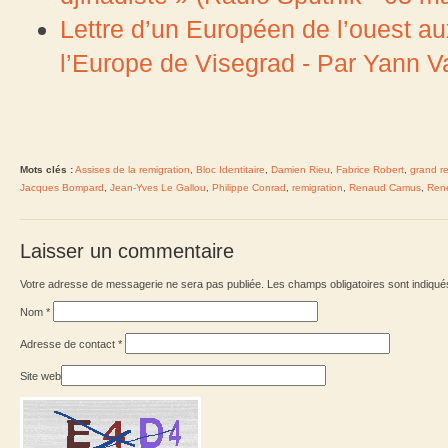
Lettre d’un Européen de l’ouest au
l’Europe de Visegrad - Par Yann Va
Mots clés :
Assises de la remigration
,
Bloc Identitaire
,
Damien Rieu
,
Fabrice Robert
,
grand r
Jacques Bompard
,
Jean-Yves Le Gallou
,
Philippe Conrad
,
remigration
,
Renaud Camus
,
Ren
Laisser un commentaire
Votre adresse de messagerie ne sera pas publiée. Les champs obligatoires sont indiqu
Nom
*
Adresse de contact
*
Site web