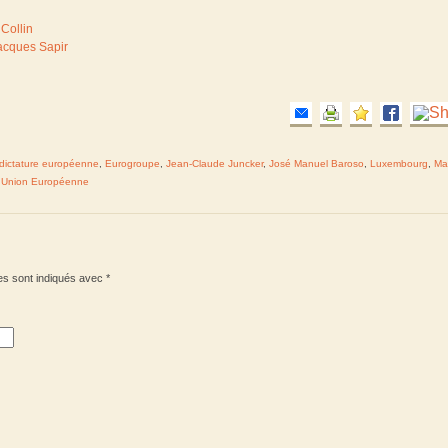
 Collin
Jacques Sapir
dictature européenne
,
Eurogroupe
,
Jean-Claude Juncker
,
José Manuel Baroso
,
Luxembourg
,
Ma
,
Union Européenne
es sont indiqués avec
*