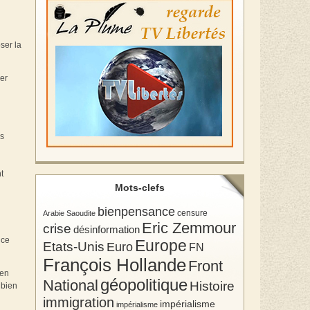
ser la
ker
as
t
Mots-clefs
bienpensance
Arabie Saoudite
censure
Eric Zemmour
crise
désinformation
 ce
Europe
Etats-Unis
Euro
FN
François Hollande
Front
 en
géopolitique
National
Histoire
 bien
immigration
impérialisme
impérialisme