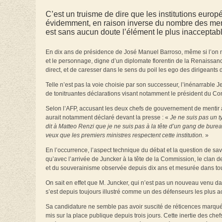
C’est un truisme de dire que les institutions euro
évidemment, en raison inverse du nombre des mem
est sans aucun doute l’élément le plus inacceptab
En dix ans de présidence de José Manuel Barroso, même si l’on ne s
et le personnage, digne d’un diplomate florentin de la Renaissanc
direct, et de caresser dans le sens du poil les ego des dirigeants
Telle n’est pas la voie choisie par son successeur, l’inénarrable J
de tonitruantes déclarations visant notamment le président du Con
Selon l’AFP, accusant les deux chefs de gouvernement de mentir 
aurait notamment déclaré devant la presse : «
Je ne suis pas un t
dit à Matteo Renzi que je ne suis pas à la tête d’un gang de burea
veux que les premiers ministres respectent cette institution.
»
En l’occurrence, l’aspect technique du débat et la question de savoi
qu’avec l’arrivée de Juncker à la tête de la Commission, le clan 
et du souverainisme observée depuis dix ans et mesurée dans tou
On sait en effet que M. Juncker, qui n’est pas un nouveau venu da
s’est depuis toujours illustré comme un des défenseurs les plus 
Sa candidature ne semble pas avoir suscité de réticences marquées
mis sur la place publique depuis trois jours. Cette inertie des c