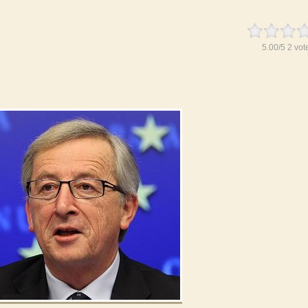
5.00
/
5
2
vot