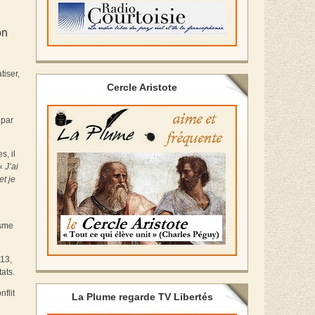
on
tiser,
Cercle Aristote
 par
, il
 «
J’ai
et je
isme
013,
ats.
flit
La Plume regarde TV Libertés