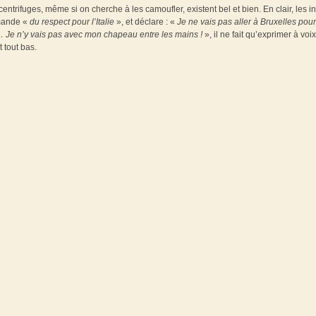
entrifuges, même si on cherche à les camoufler, existent bel et bien. En clair, les in
emande «
du respect pour l’Italie
», et déclare : «
Je ne vais pas aller à Bruxelles pou
roso… Je n’y vais pas avec mon chapeau entre les mains !
», il ne fait qu’exprimer à voix
 tout bas.