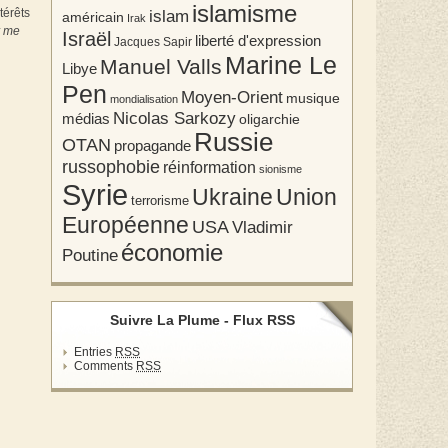
islamisme
térêts
islam
américain
Irak
r me
Israël
liberté d'expression
Jacques Sapir
Marine Le
Manuel Valls
Libye
Pen
Moyen-Orient
musique
mondialisation
Nicolas Sarkozy
médias
oligarchie
Russie
OTAN
propagande
russophobie
réinformation
sionisme
Syrie
Union
Ukraine
terrorisme
Européenne
USA
Vladimir
économie
Poutine
Suivre La Plume - Flux RSS
Entries
RSS
Comments
RSS