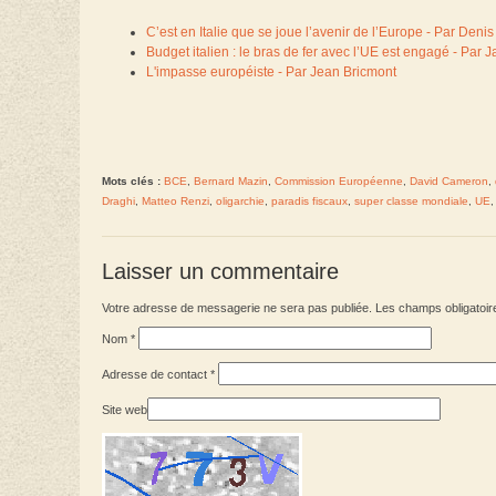
C’est en Italie que se joue l’avenir de l’Europe - Par Denis
Budget italien : le bras de fer avec l’UE est engagé - Par 
L'impasse européiste - Par Jean Bricmont
Mots clés :
BCE
,
Bernard Mazin
,
Commission Européenne
,
David Cameron
,
Draghi
,
Matteo Renzi
,
oligarchie
,
paradis fiscaux
,
super classe mondiale
,
UE
Laisser un commentaire
Votre adresse de messagerie ne sera pas publiée. Les champs obligatoir
Nom
*
Adresse de contact
*
Site web