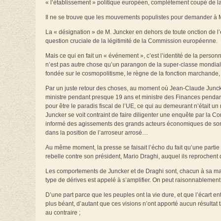
« l’établissement » politique européen, complètement coupé de la 
Il ne se trouve que les mouvements populistes pour demander à M. J
La « désignation » de M. Juncker en dehors de toute onction de l’é
question cruciale de la légitimité de la Commission européenne.
Mais ce qui en fait un « événement », c’est l’identité de la person
n’est pas autre chose qu’un parangon de la super-classe mondiale 
fondée sur le cosmopolitisme, le règne de la fonction marchande,
Par un juste retour des choses, au moment où Jean-Claude Juncker 
ministre pendant presque 19 ans et ministre des Finances pendant
pour être le paradis fiscal de l’UE, ce qui au demeurant n’était u
Juncker se voit contraint de faire diligenter une enquête par la 
informé des agissements des grands acteurs économiques de son p
dans la position de l’arroseur arrosé…
Au même moment, la presse se faisait l’écho du fait qu’une par
rebelle contre son président, Mario Draghi, auquel ils reprochent
Les comportements de Juncker et de Draghi sont, chacun à sa mani
type de dérives est appelé à s’amplifier. On peut raisonnablement 
D’une part parce que les peuples ont la vie dure, et que l’écart e
plus béant, d’autant que ces visions n’ont apporté aucun résulta
au contraire ;