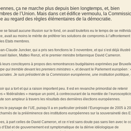
péennes, ça ne marche plus depuis bien longtemps, et, bien
bres de l’Union. Mais dans cet édifice vermoulu, la Commissi
le au regard des règles élémentaires de la démocratie.
e faisait aucune illusion sur le fond, on avait toutefois eu le temps de se mithrida
e, avait au moins le mérite de préférer les solutions de compromis à l’affrontement
 des Etats membres.
ean-Claude Juncker, qui a pris ses fonctions le 3 novembre, et qui s’est déjà illustré
seil italien, Matteo Renzi, et le premier ministre britannique David Cameron.
à leurs concitoyens à propos des remontrances budgétaires exprimées par Bruxelles
ype qui tremble devant les premiers ministres
», et devant le Parlement européen :
ucrates. Je suis président de la Commission européenne, une institution politique, 
r qui a tort et qui a raison importent peu. Il est en revanche primordial de retenir
des « fédéralistes » marque un point, à contrecourant de la montée de l’eurosceptic
te son ampleur à travers les résultats des dernières élections européennes.
ns le paysage de l’UE, puisqu’il a en particulier présidé l’Eurogroupe de 2005 à 2
acharnés de la prééminence des institutions européennes sur la souveraineté des Et
, à part celles de David Cameron, et ce n’est sans doute pas sans lien avec le con
hefs d’Etat et de gouvernement est symptomatique de la dérive idéologique de