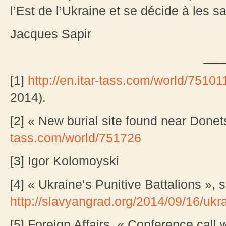
l’Est de l’Ukraine et se décide à les s
Jacques Sapir
___
[1]
http://en.itar-tass.com/world/75101
2014).
[2] « New burial site found near Donet
tass.com/world/751726
[3] Igor Kolomoyski
[4] « Ukraine’s Punitive Battalions »
http://slavyangrad.org/2014/09/16/ukra
[5] Foreign Affairs, « Conference call