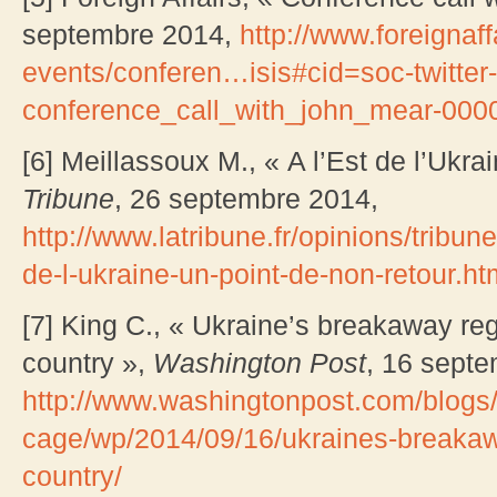
septembre 2014,
http://www.foreignaf
events/conferen…isis#cid=soc-twitter
conference_call_with_john_mear-000
[6] Meillassoux M., « A l’Est de l’Ukra
Tribune
, 26 septembre 2014,
http://www.latribune.fr/opinions/tribu
de-l-ukraine-un-point-de-non-retour.ht
[7] King C., « Ukraine’s breakaway re
country »,
Washington Post
, 16 sept
http://www.washingtonpost.com/blog
cage/wp/2014/09/16/ukraines-breakaw
country/