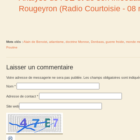
Rougeyron (Radio Courtoisie - 08
Mots clés :
Alain de Benoist
,
atlantisme
,
doctrine Monroe
,
Donbass
,
guerre froide
,
monde mul
Poutine
Laisser un commentaire
Votre adresse de messagerie ne sera pas publiée. Les champs obligatoires sont indiqu
Nom
*
Adresse de contact
*
Site web