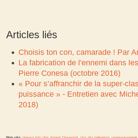
Articles liés
Choisis ton con, camarade ! Par A
La fabrication de l'ennemi dans l
Pierre Conesa (octobre 2016)
« Pour s’affranchir de la super-cla
puissance » - Entretien avec Mich
2018)
Mots clés :
Agence Info Libre
,
Aymeric Chauprade
,
choc des civilisations
,
communautarisme