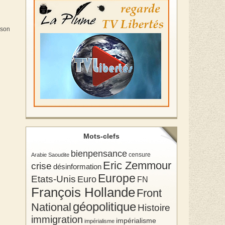
 son
Mots-clefs
bienpensance
Arabie Saoudite
censure
Eric Zemmour
crise
désinformation
Europe
Etats-Unis
Euro
FN
François Hollande
Front
géopolitique
National
Histoire
immigration
impérialisme
impérialisme