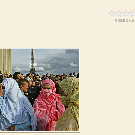
5.00
/
5
3
vot