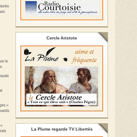
aturés
ais
Cercle Aristote
ue le
s.
fraude
at
ages »
evards
 »
La Plume regarde TV Libertés
rats