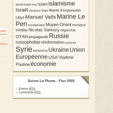
islamisme
islam
américain
Irak
Israël
liberté d'expression
Jacques Sapir
Marine Le
Manuel Valls
Libye
Pen
Moyen-Orient
musique
mondialisation
Nicolas Sarkozy
médias
oligarchie
Russie
OTAN
propagande
russophobie
réinformation
sionisme
litique
Syrie
Union
Ukraine
terrorisme
Européenne
USA
Vladimir
économie
Poutine
Suivre La Plume - Flux RSS
Entries
RSS
Comments
RSS