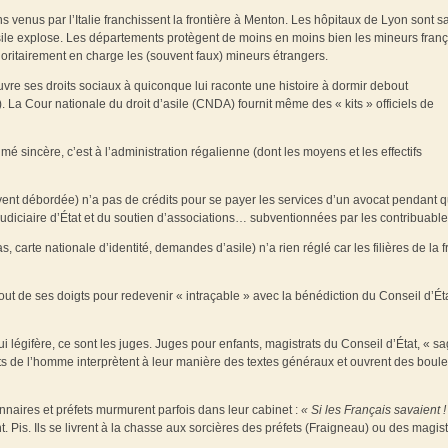
s venus par l’Italie franchissent la frontière à Menton. Les hôpitaux de Lyon sont s
ile explose. Les départements protègent de moins en moins bien les mineurs franç
ioritairement en charge les (souvent faux) mineurs étrangers.
uvre ses droits sociaux à quiconque lui raconte une histoire à dormir debout
. La Cour nationale du droit d’asile (CNDA) fournit même des « kits » officiels de
umé sincère, c’est à l’administration régalienne (dont les moyens et les effectifs
ouvent débordée) n’a pas de crédits pour se payer les services d’un avocat pendant q
judiciaire d’État et du soutien d’associations… subventionnées par les contribuable
, carte nationale d’identité, demandes d’asile) n’a rien réglé car les filières de la 
 bout de ses doigts pour redevenir « intraçable » avec la bénédiction du Conseil d’Ét
i légifère, ce sont les juges. Juges pour enfants, magistrats du Conseil d’État, « s
ts de l’homme interprètent à leur manière des textes généraux et ouvrent des boul
nnaires et préfets murmurent parfois dans leur cabinet :
« Si les Français savaient !
. Pis. Ils se livrent à la chasse aux sorcières des préfets (Fraigneau) ou des magist