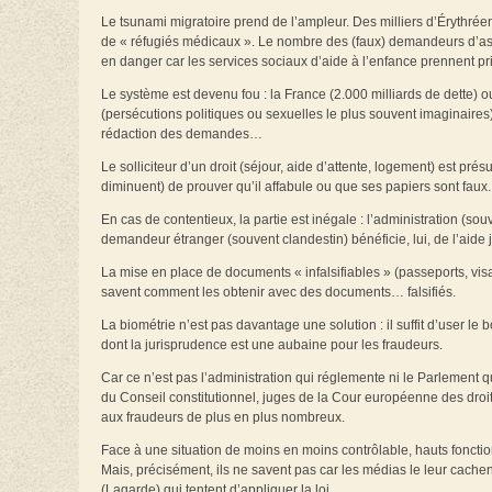
Le tsunami migratoire prend de l’ampleur. Des milliers d’Érythréen
de « réfugiés médicaux ». Le nombre des (faux) demandeurs d’as
en danger car les services sociaux d’aide à l’enfance prennent pr
Le système est devenu fou : la France (2.000 milliards de dette) o
(persécutions politiques ou sexuelles le plus souvent imaginaires)
rédaction des demandes…
Le solliciteur d’un droit (séjour, aide d’attente, logement) est prés
diminuent) de prouver qu’il affabule ou que ses papiers sont faux.
En cas de contentieux, la partie est inégale : l’administration (s
demandeur étranger (souvent clandestin) bénéficie, lui, de l’aide 
La mise en place de documents « infalsifiables » (passeports, visas
savent comment les obtenir avec des documents… falsifiés.
La biométrie n’est pas davantage une solution : il suffit d’user le
dont la jurisprudence est une aubaine pour les fraudeurs.
Car ce n’est pas l’administration qui réglemente ni le Parlement qu
du Conseil constitutionnel, juges de la Cour européenne des droi
aux fraudeurs de plus en plus nombreux.
Face à une situation de moins en moins contrôlable, hauts fonctio
Mais, précisément, ils ne savent pas car les médias le leur cachent
(Lagarde) qui tentent d’appliquer la loi.