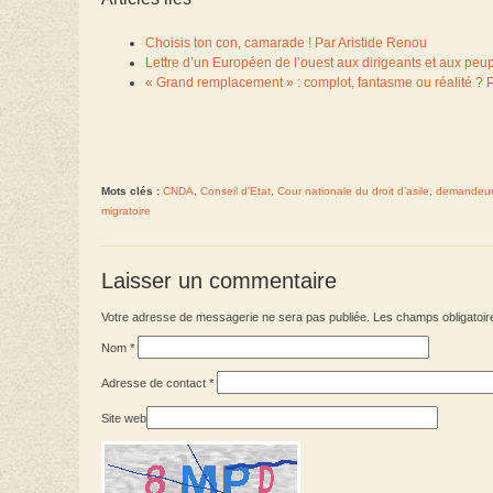
Choisis ton con, camarade ! Par Aristide Renou
Lettre d’un Européen de l’ouest aux dirigeants et aux peu
« Grand remplacement » : complot, fantasme ou réalité ? 
Mots clés :
CNDA
,
Conseil d'Etat
,
Cour nationale du droit d’asile
,
demandeurs
migratoire
Laisser un commentaire
Votre adresse de messagerie ne sera pas publiée. Les champs obligatoir
Nom
*
Adresse de contact
*
Site web