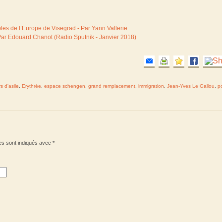
ples de l’Europe de Visegrad - Par Yann Vallerie
Par Edouard Chanot (Radio Sputnik - Janvier 2018)
 d'asile
,
Erythrée
,
espace schengen
,
grand remplacement
,
immigration
,
Jean-Yves Le Gallou
,
po
es sont indiqués avec
*