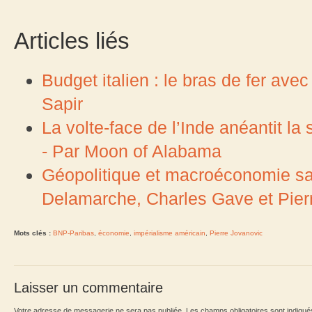
Articles liés
Budget italien : le bras de fer av
Sapir
La volte-face de l’Inde anéantit la
- Par Moon of Alabama
Géopolitique et macroéconomie sans
Delamarche, Charles Gave et Pierr
Mots clés :
BNP-Paribas
,
économie
,
impérialisme américain
,
Pierre Jovanovic
Laisser un commentaire
Votre adresse de messagerie ne sera pas publiée. Les champs obligatoires sont indiqu