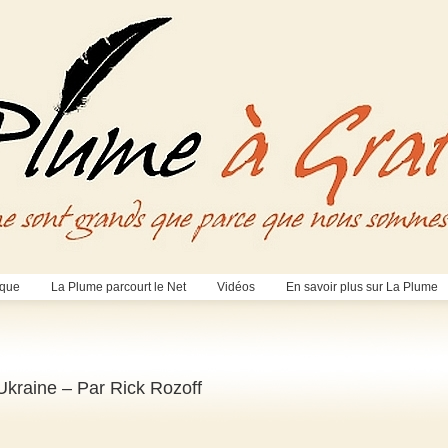
èque
La Plume parcourt le Net
Vidéos
En savoir plus sur La Plume
kraine – Par Rick Rozoff