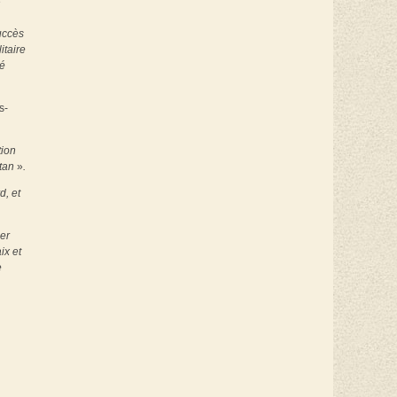
e
succès
itaire
té
s-
tion
Otan
»
.
d, et
ier
ix et
e