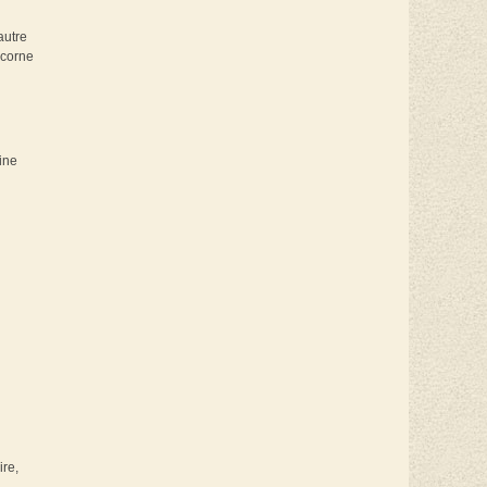
 autre
 corne
aine
ire,