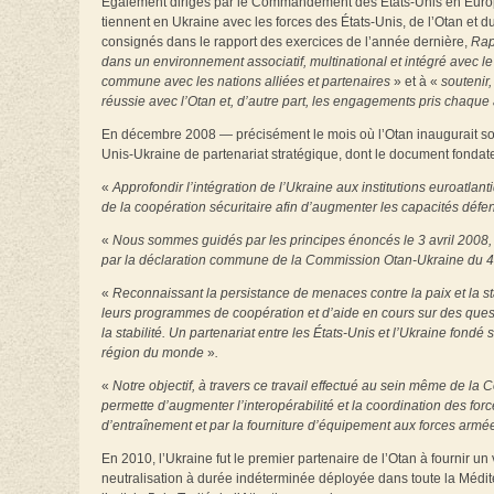
Également dirigés par le Commandement des États-Unis en Europe
tiennent en Ukraine avec les forces des États-Unis, de l’Otan et d
consignés dans le rapport des exercices de l’année dernière,
Rap
dans un environnement associatif, multinational et intégré avec l
commune avec les nations alliées et partenaires
» et à «
soutenir,
réussie avec l’Otan et, d’autre part, les engagements pris chaque 
En décembre 2008 — précisément le mois où l’Otan inaugurait so
Unis-Ukraine de partenariat stratégique, dont le document fondateur 
«
Approfondir l’intégration de l’Ukraine aux institutions euroatl
de la coopération sécuritaire afin d’augmenter les capacités défen
«
Nous sommes guidés par les principes énoncés le 3 avril 2008, 
par la déclaration commune de la Commission Otan-Ukraine du 4 a
«
Reconnaissant la persistance de menaces contre la paix et la stabi
leurs programmes de coopération et d’aide en cours sur des quest
la stabilité. Un partenariat entre les États-Unis et l’Ukraine fondé
région du monde
»
.
«
Notre objectif, à travers ce travail effectué au sein même de la
permette d’augmenter l’interopérabilité et la coordination des for
d’entraînement et par la fourniture d’équipement aux forces armé
En 2010, l’Ukraine fut le premier partenaire de l’Otan à fournir un
neutralisation à durée indéterminée déployée dans toute la Méditer