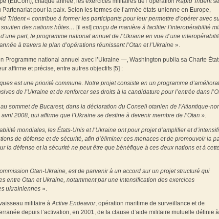
 (EuCom), chaque année, les exercices militaires de l’opération
Rapid Trident
s
u Partenariat pour la paix. Selon les termes de l’armée états-unienne en Europe,
id Trident
«
contribue à former les participants pour leur permettre d’opérer avec 
e soutien des nations hôtes…
[il est]
conçu de manière à faciliter l’interopérabilité mil
 d’une part, le programme national annuel de l’Ukraine en vue d’une interopérabili
année à travers le plan d’opérations réunissant l’Otan et l’Ukraine
».
n Programme national annuel avec l’Ukraine —, Washington publia sa Charte État
affirme et précise, entre autres objectifs [5] :
antiques est une priorité commune. Notre projet consiste en un programme d’améliora
sives de l’Ukraine et de renforcer ses droits à la candidature pour l’entrée dans l’
au sommet de Bucarest, dans la déclaration du Conseil otanien de l’Atlantique-nor
vril 2008, qui affirme que l’Ukraine se destine à devenir membre de l’Otan
»
.
lité mondiales, les États-Unis et l’Ukraine ont pour projet d’amplifier et d’intensif
ions de défense et de sécurité, afin d’éliminer ces menaces et de promouvoir la pa
 sur la défense et la sécurité ne peut être que bénéfique à ces deux nations et à cett
 Commission Otan-Ukraine, est de parvenir à un accord sur un projet structuré qui
ces entre Otan et Ukraine, notamment par une intensification des exercices
es ukrainiennes
».
 vaisseau militaire à
Active Endeavor
, opération maritime de surveillance et de
ranée depuis l’activation, en 2001, de la clause d’aide militaire mutuelle définie à