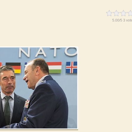
5.00
/
5
3
vot