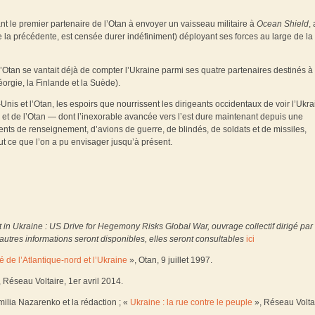
t le premier partenaire de l’Otan à envoyer un vaisseau militaire à
Ocean Shield
,
 la précédente, est censée durer indéfiniment) déployant ses forces au large de la
’Otan se vantait déjà de compter l’Ukraine parmi ses quatre partenaires destinés à
Géorgie, la Finlande et la Suède).
Unis et l’Otan, les espoirs que nourrissent les dirigeants occidentaux de voir l’Ukr
 et de l’Otan — dont l’inexorable avancée vers l’est dure maintenant depuis une
ents de renseignement, d’avions de guerre, de blindés, de soldats et de missiles,
out ce que l’on a pu envisager jusqu’à présent.
 in Ukraine : US Drive for Hegemony Risks Global War, ouvrage collectif dirigé par
utres informations seront disponibles, elles seront consultables
ici
é de l’Atlantique-nord et l’Ukraine
», Otan, 9 juillet 1997.
 Réseau Voltaire, 1er avril 2014.
milia Nazarenko et la rédaction ; «
Ukraine : la rue contre le peuple
», Réseau Volta