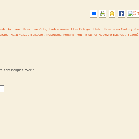
aude Bartolone
,
Clémentine Aubry
,
Fadela Amara
,
Fleur Pellegrin
,
Harlem Désir
,
Jean Sarkozy
,
Jea
ebarre
,
Najat Vallaud-Belkacem
,
Nepotisme
,
remaniement ministériel
,
Roselyne Bachelot
,
Salomé
es sont indiqués avec
*