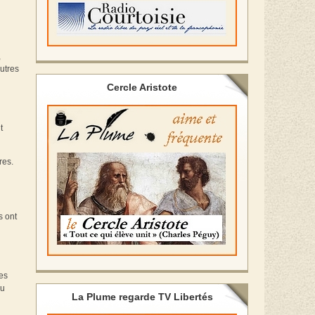
,
utres
Cercle Aristote
t
res.
s ont
res
du
La Plume regarde TV Libertés