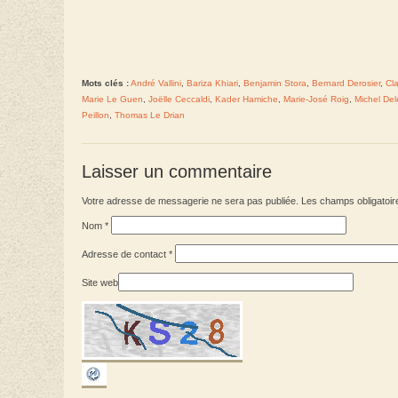
Mots clés :
André Vallini
,
Bariza Khiari
,
Benjamin Stora
,
Bernard Derosier
,
Cl
Marie Le Guen
,
Joëlle Ceccaldi
,
Kader Hamiche
,
Marie-José Roig
,
Michel Del
Peillon
,
Thomas Le Drian
Laisser un commentaire
Votre adresse de messagerie ne sera pas publiée. Les champs obligatoir
Nom
*
Adresse de contact
*
Site web