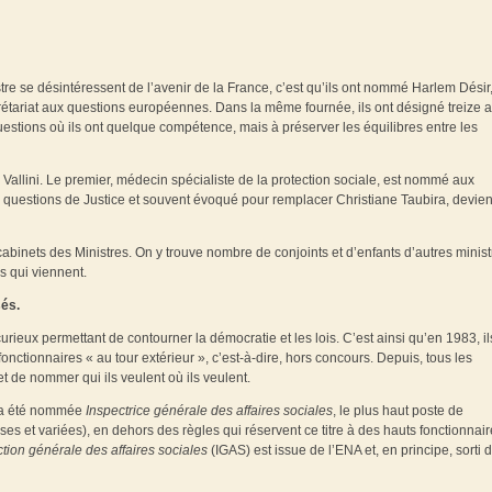
re se désintéressent de l’avenir de la France, c’est qu’ils ont nommé Harlem Désir
tariat aux questions européennes. Dans la même fournée, ils ont désigné treize a
questions où ils ont quelque compétence, mais à préserver les équilibres entre les
Vallini. Le premier, médecin spécialiste de la protection sociale, est nommé aux
s questions de Justice et souvent évoqué pour remplacer Christiane Taubira, devien
abinets des Ministres. On y trouve nombre de conjoints et d’enfants d’autres minist
s qui viennent.
sés.
curieux permettant de contourner la démocratie et les lois. C’est ainsi qu’en 1983, il
nctionnaires « au tour extérieur », c’est-à-dire, hors concours. Depuis, tous les
t de nommer qui ils veulent où ils veulent.
é, a été nommée
Inspectrice générale des affaires sociales
, le plus haut poste de
ses et variées), en dehors des règles qui réservent ce titre à des hauts fonctionnai
tion générale des affaires sociales
(IGAS) est issue de l’ENA et, en principe, sorti 