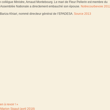
n collègue Ministre, Arnaud Montebourg. Le mari de Fleur Pellerin est membre du
 l’Assemblée Nationale a directement embauché son épouse.
Notrecourbevoie 201
ne Bariza Khiari, nommé directeur général de l’EPADESA.
Source 2013
en à revoir ! »
Marion Sigaut (avril 2018)