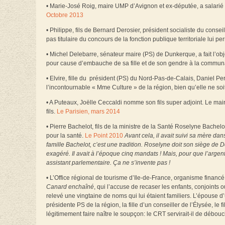
• Marie-José Roig, maire UMP d’Avignon et ex-députée, a salarié 
Octobre 2013
• Philippe, fils de Bernard Derosier, président socialiste du consei
pas titulaire du concours de la fonction publique territoriale lui pe
• Michel Delebarre, sénateur maire (PS) de Dunkerque, a fait l’obje
pour cause d’embauche de sa fille et de son gendre à la commun
• Elvire, fille du président (PS) du Nord-Pas-de-Calais, Daniel 
l’incontournable « Mme Culture » de la région, bien qu’elle ne so
• A Puteaux, Joëlle Ceccaldi nomme son fils super adjoint. Le mai
fils.
Le Parisien, mars 2014
• Pierre Bachelot, fils de la ministre de la Santé Roselyne Bachelo
pour la santé.
Le Point 2010
Avant cela, il avait suivi sa mère dan
famille Bachelot, c’est une tradition. Roselyne doit son siège de
exagéré. Il avait à l’époque cinq mandats ! Mais, pour que l’argen
assistant parlementaire. Ça ne s’invente pas !
• L’Office régional de tourisme d’Ile-de-France, organisme financé 
Canard enchaîné
, qui l’accuse de recaser les enfants, conjoints 
relevé une vingtaine de noms qui lui étaient familiers. L’épouse d’
présidente PS de la région, la fille d’un conseiller de l’Élysée, le
légitimement faire naître le soupçon: le CRT servirait-il de débou