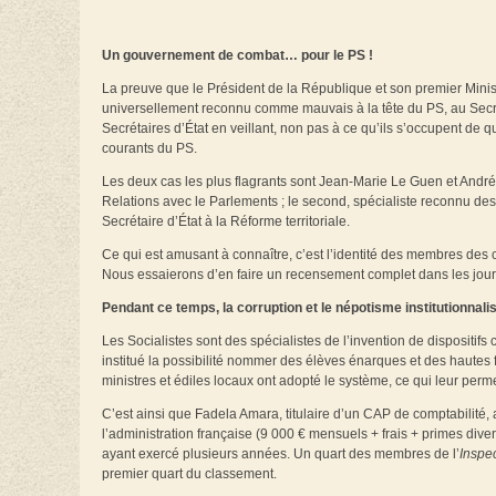
Un gouvernement de combat… pour le PS !
La preuve que le Président de la République et son premier Minist
universellement reconnu comme mauvais à la tête du PS, au Secré
Secrétaires d’État en veillant, non pas à ce qu’ils s’occupent de 
courants du PS.
Les deux cas les plus flagrants sont Jean-Marie Le Guen et André 
Relations avec le Parlements ; le second, spécialiste reconnu de
Secrétaire d’État à la Réforme territoriale.
Ce qui est amusant à connaître, c’est l’identité des membres des c
Nous essaierons d’en faire un recensement complet dans les jour
Pendant ce temps, la corruption et le népotisme institutionnali
Les Socialistes sont des spécialistes de l’invention de dispositifs 
institué la possibilité nommer des élèves énarques et des hautes fo
ministres et édiles locaux ont adopté le système, ce qui leur perme
C’est ainsi que Fadela Amara, titulaire d’un CAP de comptabilit
l’administration française (9 000 € mensuels + frais + primes diver
ayant exercé plusieurs années. Un quart des membres de l’
Inspec
premier quart du classement.