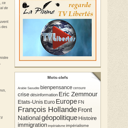
, ce
al de
ouvent
s des
nistre
,
Mots-clefs
bienpensance
Arabie Saoudite
censure
nus,
Eric Zemmour
crise
désinformation
Europe
Etats-Unis
Euro
FN
François Hollande
Front
géopolitique
National
Histoire
il
immigration
impérialisme
impérialisme