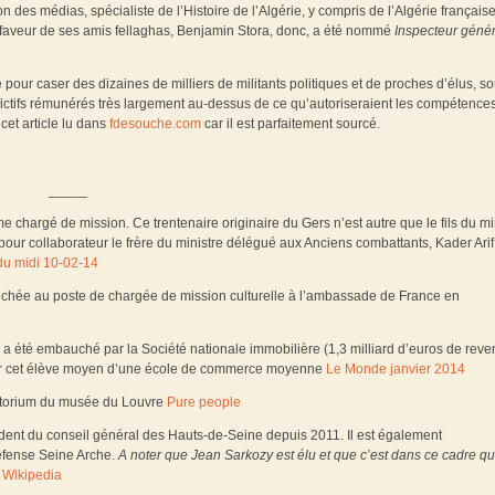
es médias, spécialiste de l’Histoire de l’Algérie, y compris de l’Algérie française
 en faveur de ses amis fellaghas, Benjamin Stora, donc, a été nommé
Inspecteur génér
sé pour caser des dizaines de milliers de militants politiques et de proches d’élus, s
 fictifs rémunérés très largement au-dessus de ce qu’autoriseraient les compétence
cet article lu dans
fdesouche.com
car il est parfaitement sourcé.
_____
chargé de mission. Ce trentenaire originaire du Gers n’est autre que le fils du mi
ur collaborateur le frère du ministre délégué aux Anciens combattants, Kader Arif
du midi 10-02-14
bauchée au poste de chargée de mission culturelle à l’ambassade de France en
, a été embauché par la Société nationale immobilière (1,3 milliard d’euros de reve
our cet élève moyen d’une école de commerce moyenne
Le Monde janvier 2014
uditorium du musée du Louvre
Pure people
sident du conseil général des Hauts-de-Seine depuis 2011. Il est également
éfense Seine Arche.
A noter que Jean Sarkozy est élu et que c’est dans ce cadre qu’
.
Wikipedia