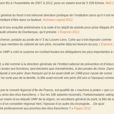
son fils à l’Assemblée de 2007 à 2012, pour un salaire brut de 5 208 €/mois.
Midi L
l général du Nord s’est retrouvé directeur juridique de l’institution alors qu’il n’est
rmettant d’être dans ce fauteuil.
Archives Lepost 2012
t d’une enquête préliminaire à la suite d’un dépôt de plainte pour prise illégale d’i
auté urbaine de Dunkerque, qu’il préside.
L’Express 2012
Percheron, postule au poste de n°3 du Louvre Lens. Celle qui s’est imposée comme
it que membre du cabinet de son père, recueille déjà les faveurs du jury.
L’Express
re UMP a créé la surprise en confiant toutes les délégations les plus importantes à
t, a été nommé à la direction générale de l’Institut national de prévention et d’éduc
s toutes ses fonctions, tant électives que ministérielles, à des postes de choix. Dans
 Député à son père
Jean Narquin
qui le lui avait cédé en 1988 pour cause de cumul
t ne sorte pas de la famille, la fille avait recruté son père (66 ans à l’époque) com
par le conseil régional d’Ile-de-France, est qualifié de « machine à piston » par Le
ou amis des élus franciliens. « Sur les 186 salariés recensés, l’hebdomadaire satiri
un maire et ex-député UMP de la région, un secrétaire général du parti, la fille de la
 fils d’un conseiller régional Vert, l’épouse d’un autre élu écologiste… De quoi
ché professionnel aux proches des élus franciliens ? »
Figaro 2012