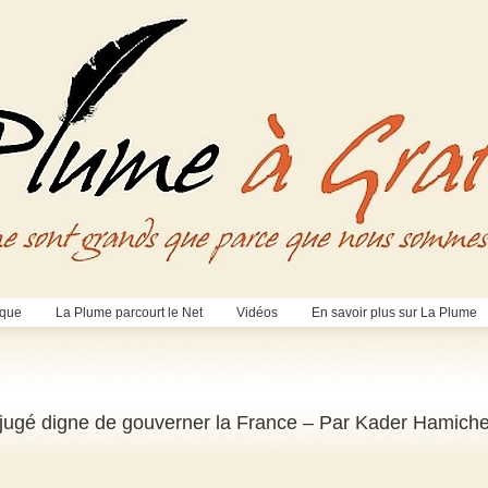
èque
La Plume parcourt le Net
Vidéos
En savoir plus sur La Plume
t jugé digne de gouverner la France – Par Kader Hamich