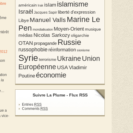
islamisme
ibre
islam
américain
Irak
Israël
liberté d'expression
Jacques Sapir
Marine Le
 même
Manuel Valls
Libye
Pen
Moyen-Orient
musique
mondialisation
ntérêt
Nicolas Sarkozy
médias
oligarchie
Russie
OTAN
propagande
russophobie
réinformation
sionisme
 2012
Syrie
Union
Ukraine
terrorisme
 son
Européenne
USA
Vladimir
économie
ation
Poutine
 la
me…
Suivre La Plume - Flux RSS
Entries
RSS
Comments
RSS
que a
 vice-