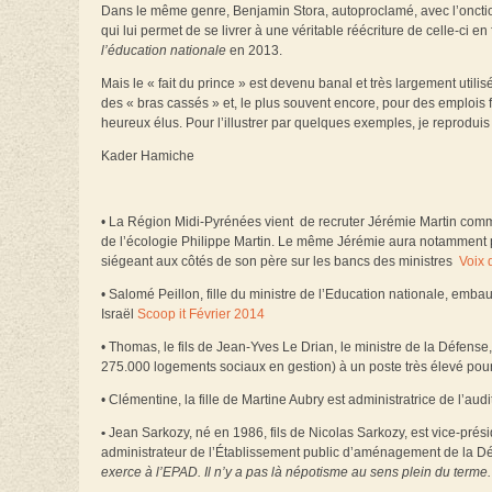
Dans le même genre, Benjamin Stora, autoproclamé, avec l’onction d
qui lui permet de se livrer à une véritable réécriture de celle-ci
l’éducation nationale
en 2013.
Mais le « fait du prince » est devenu banal et très largement utili
des « bras cassés » et, le plus souvent encore, pour des emplois
heureux élus. Pour l’illustrer par quelques exemples, je reproduis 
Kader Hamiche
• La Région Midi-Pyrénées vient de recruter Jérémie Martin comme 
de l’écologie Philippe Martin. Le même Jérémie aura notamment po
siégeant aux côtés de son père sur les bancs des ministres
Voix 
• Salomé Peillon, fille du ministre de l’Education nationale, em
Israël
Scoop it Février 2014
• Thomas, le fils de Jean-Yves Le Drian, le ministre de la Défense
275.000 logements sociaux en gestion) à un poste très élevé p
• Clémentine, la fille de Martine Aubry est administratrice de l’a
•
Jean Sarkozy, né en 1986, fils de Nicolas Sarkozy, est vice-pré
administrateur de l’Établissement public d’aménagement de la D
exerce à l’EPAD. Il n’y a pas là népotisme au sens plein du terme