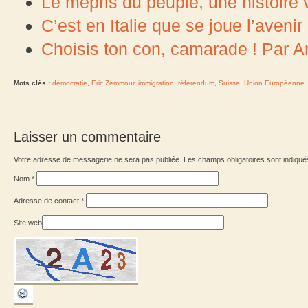
Le mépris du peuple, une histoir
C’est en Italie que se joue l’avenir
Choisis ton con, camarade ! Par A
Mots clés :
démocratie
,
Eric Zemmour
,
immigration
,
référendum
,
Suisse
,
Union Européenne
Laisser un commentaire
Votre adresse de messagerie ne sera pas publiée. Les champs obligatoires sont indiqu
Nom
*
Adresse de contact
*
Site web