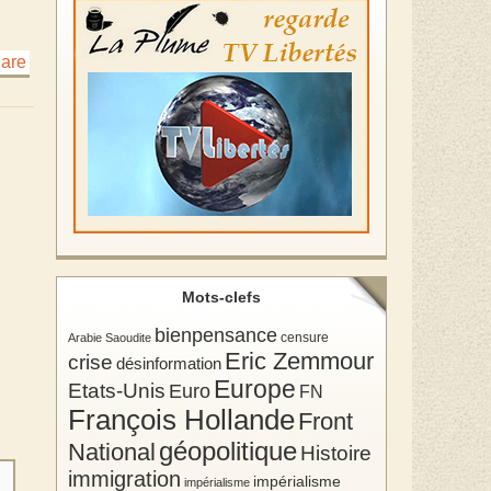
Mots-clefs
bienpensance
Arabie Saoudite
censure
Eric Zemmour
crise
désinformation
Europe
Etats-Unis
Euro
FN
François Hollande
Front
géopolitique
National
Histoire
immigration
impérialisme
impérialisme