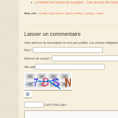
La femme est l'avenir de la guitare : Clair de lune de Cl
Mots clés :
Camille Saint-Saëns
,
Jascha Heifetz
,
musique
,
violon
Laisser un commentaire
Votre adresse de messagerie ne sera pas publiée. Les champs obligatoir
Nom
*
Adresse de contact
*
Site web
CAPTCHA Code
*