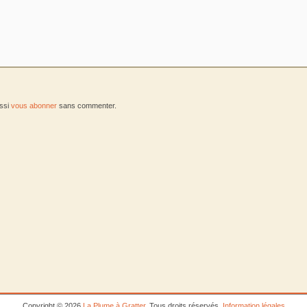
ussi
vous abonner
sans commenter.
Copyright © 2026
La Plume à Gratter
. Tous droits réservés.
Information légales