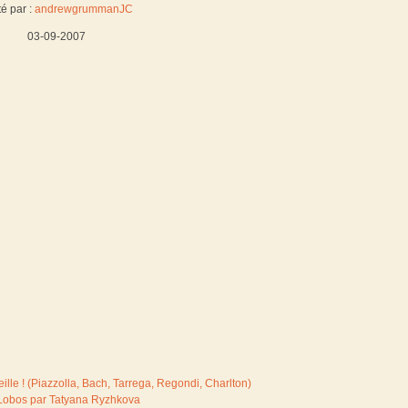
é par :
andrewgrummanJC
03-09-2007
eille ! (Piazzolla, Bach, Tarrega, Regondi, Charlton)
la-Lobos par Tatyana Ryzhkova