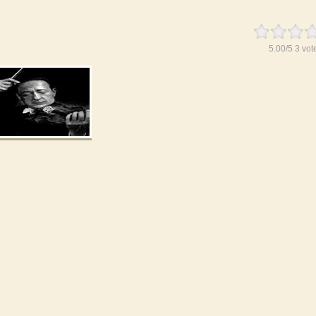
5.00
/
5
3
vot