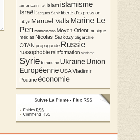
islamisme
islam
américain
Irak
Israël
liberté d'expression
Jacques Sapir
Marine Le
Manuel Valls
Libye
Pen
Moyen-Orient
musique
mondialisation
Nicolas Sarkozy
médias
oligarchie
Russie
OTAN
propagande
russophobie
réinformation
sionisme
Syrie
Union
Ukraine
terrorisme
Européenne
USA
Vladimir
économie
Poutine
Suivre La Plume - Flux RSS
Entries
RSS
Comments
RSS