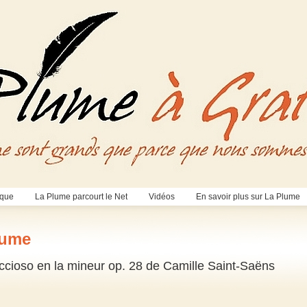
èque
La Plume parcourt le Net
Vidéos
En savoir plus sur La Plume
lume
iccioso en la mineur op. 28 de Camille Saint-Saëns