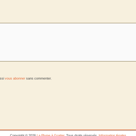
ussi
vous abonner
sans commenter.
Copyright © 2026
La Plume à Gratter
. Tous droits réservés.
Information légales