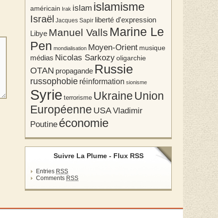
islamisme
islam
américain
Irak
Israël
liberté d'expression
Jacques Sapir
Marine Le
Manuel Valls
Libye
Pen
Moyen-Orient
musique
mondialisation
Nicolas Sarkozy
médias
oligarchie
Russie
OTAN
propagande
russophobie
réinformation
sionisme
Syrie
Union
Ukraine
terrorisme
Européenne
USA
Vladimir
économie
Poutine
Suivre La Plume - Flux RSS
Entries
RSS
Comments
RSS