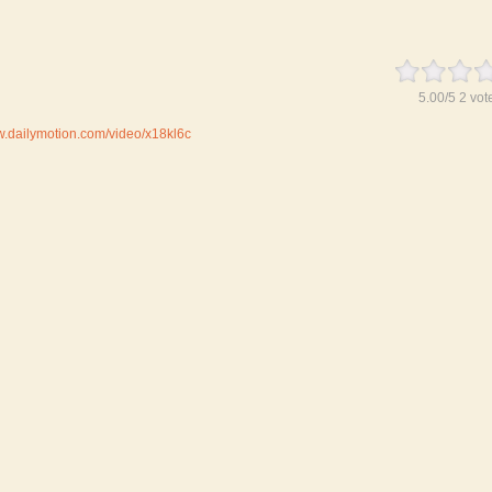
5.00
/
5
2
vot
w.dailymotion.com/video/x18kl6c