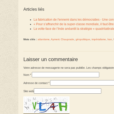
Articles liés
La fabrication de l'ennemi dans les démocraties - Une co
« Pour s’affranchir de la super-classe mondiale, il faut ê
La volte-face de l’Inde anéantit la stratégie « quadrilaté
Mots clés :
atlantisme
,
Aymeric Chauprade
,
géopolitique
,
impérialisme
,
Iran
,
Laisser un commentaire
Votre adresse de messagerie ne sera pas publiée. Les champs obligatoir
Nom
*
Adresse de contact
*
Site web