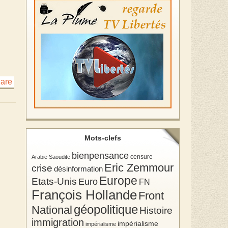
Mots-clefs
bienpensance
Arabie Saoudite
censure
Eric Zemmour
crise
désinformation
Europe
Etats-Unis
Euro
FN
François Hollande
Front
géopolitique
National
Histoire
immigration
impérialisme
impérialisme