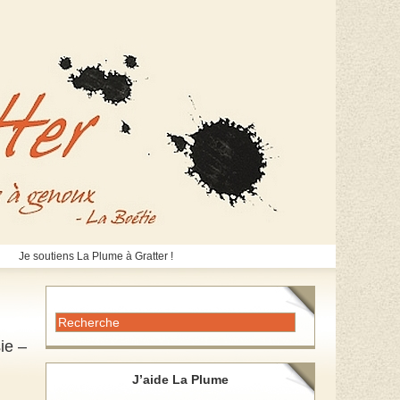
Je soutiens La Plume à Gratter !
ie –
J’aide La Plume