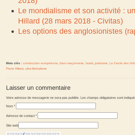
2018)
Le mondialisme et son activité : 
Hillard (28 mars 2018 - Civitas)
Les options des anglosionistes (ra
Mots clés :
construction européenne
,
franc-maçonnerie
,
Israël
,
judaïsme
,
Le Cercle des Volo
Pierre Hillard
,
ultra-libéralisme
Laisser un commentaire
Votre adresse de messagerie ne sera pas publiée. Les champs obligatoires sont indiqu
Nom
*
Adresse de contact
*
Site web