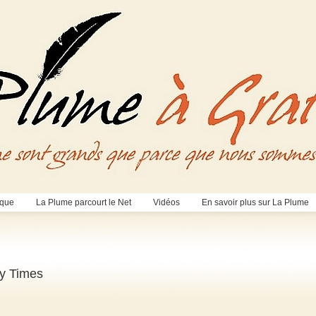
èque
La Plume parcourt le Net
Vidéos
En savoir plus sur La Plume
ay Times