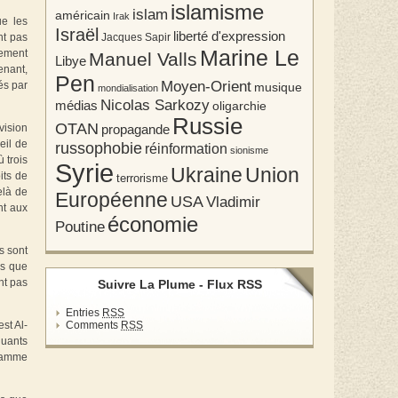
islamisme
islam
américain
Irak
ue les
Israël
liberté d'expression
Jacques Sapir
nt pas
Marine Le
nement
Manuel Valls
Libye
enant,
Pen
Moyen-Orient
és par
musique
mondialisation
Nicolas Sarkozy
médias
oligarchie
Russie
OTAN
propagande
vision
eil de
russophobie
réinformation
sionisme
 trois
Syrie
Union
Ukraine
its de
terrorisme
elà de
Européenne
USA
Vladimir
nt aux
économie
Poutine
s sont
us que
nt pas
Suivre La Plume - Flux RSS
Entries
RSS
Comments
RSS
st Al-
quants
gramme