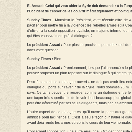
El-Assad : Celui qui veut aider la Syrie doit demander à la Turqu
l’Occident de cesser de les couvrir médiatiquement et politiqu
Sunday Times :
Monsieur le Président, votre récente offre de 
pacifier pour mettre fin à la violence : les rebelles armés et la C
d’olivier à la seule opposition loyaliste, en majorité interne, qui
qui êtes-vous vraiment prêt à dialoguer ?
Le président Assad :
Pour plus de précision, permettez-moi de c
dans votre question.
Sunday Times :
Bien.
Le président Assad :
Premièrement, lorsque j’ai annoncé « le pla
pouvez proposer un plan reposant sur le dialogue à qui ne croit pas
Deuxièmement, ce « dialogue ouvert » ne doit pas avoir lieu entre
dialogue qui porte sur l’avenir de la Syrie. Nous sommes 23 milli
pays. Certains peuvent le regarder comme un dialogue entre le g
une façon très superficielle de le voir. Il est beaucoup plus globa
peut être déterminé par ses seuls dirigeants, mais par les ambition
L’autre aspect de ce dialogue est qu’il ouvre la porte aux grou
amnistie pour faciliter cela. C’est la seule façon d’installer l
ayant déjà rendu les armes et repris le cours de leur vie normale
Concernant l’opposition, une autre erreur de l’Occident consiste