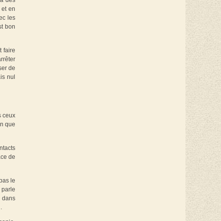
 à des
 et en
ec les
st bon
 faire
rrêter
ser de
is nul
s ceux
in que
ntacts
ace de
pas le
 parle
f dans
.