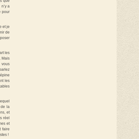
ls que
 n’y a
é pour
 et je
nir de
pposer
rt les
. Mais
e vous
parlez
’épine
nt les
tables
lequel
 de la
ns, et
s réel
mes et
 faire
stes !