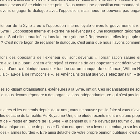
ous devons d’être clairs sur ce point. Nous avons une opposition correspondant
 pouvons engager le dialogue avec l’opposition, mais nous ne pouvons pas enga
intérieur de la Syrie » ou « l’opposition interne loyale envers le gouvernement 
 Syrie ! L’opposition interne et externe ne relèvent pas d’une localisation géograp
ants. Sont-elles enracinées dans la terre syrienne ? Représentent-elles le peuple 
r ? C’est notre façon de regarder le dialogue, c’est ainsi que nous l’avons commen
rlons des opposants de l’extérieur qui sont devenus « l’organisation saluée e
eux. La plupart l’ont en effet rejeté et certains de ces opposants ont décrit votre
issait d’une « rhétorique creuse » fondée sur un manque de confiance ; William 
allait « au-delà de l’hypocrisie », les Américains disant que vous étiez dans un » d
 soi-disant organisations, extérieures à la Syrie, ont dit. Ces organisations ne so
t nous devons répondre à des organisations indépendantes, ce qui n’est pas leu
versaires et les ennemis depuis deux ans ; vous ne pouvez pas le faire si vous n’av
êtes détaché de la réalité. Au Royaume-Uni, une étude récente montre qu’une prop
e « rester en dehors de la Syrie » et pensent qu’il ne devrait pas fournir du ma
nt britannique continue de pousser l’Union européenne à lever son embargo sur les
er des « armes lourdes ». Etre ainsi détaché de votre propre opinion publique, c’est 