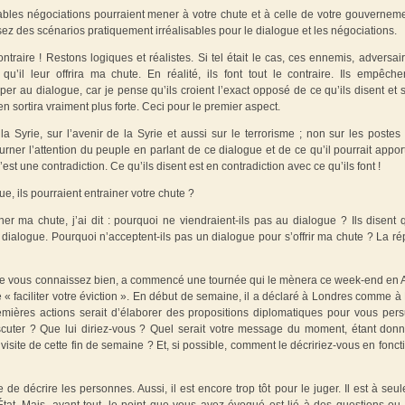
tables négociations pourraient mener à votre chute et à celle de votre gouvernem
ez des scénarios pratiquement irréalisables pour le dialogue et les négociations.
ontraire ! Restons logiques et réalistes. Si tel était le cas, ces ennemis, adversai
’il leur offrira ma chute. En réalité, ils font tout le contraire. Ils empêche
iper au dialogue, car je pense qu’ils croient l’exact opposé de ce qu’ils disent et 
 sortira vraiment plus forte. Ceci pour le premier aspect.
Syrie, sur l’avenir de la Syrie et aussi sur le terrorisme ; non sur les postes 
rner l’attention du peuple en parlant de ce dialogue et de ce qu’il pourrait appor
st une contradiction. Ce qu’ils disent est en contradiction avec ce qu’ils font !
e, ils pourraient entrainer votre chute ?
r ma chute, j’ai dit : pourquoi ne viendraient-ils pas au dialogue ? Ils disent 
u dialogue. Pourquoi n’acceptent-ils pas un dialogue pour s’offrir ma chute ? La r
ue vous connaissez bien, a commencé une tournée qui le mènera ce week-end en 
 « faciliter votre éviction ». En début de semaine, il a déclaré à Londres comme à 
emières actions serait d’élaborer des propositions diplomatiques pour vous per
scuter ? Que lui diriez-vous ? Quel serait votre message du moment, étant don
a visite de cette fin de semaine ? Et, si possible, comment le décririez-vous en fonct
 de décrire les personnes. Aussi, il est encore trop tôt pour le juger. Il est à seu