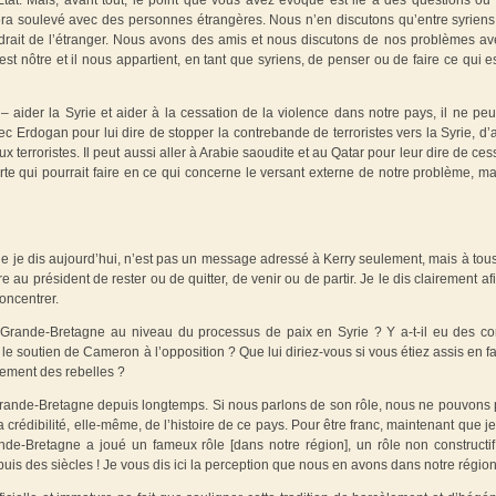
at. Mais, avant tout, le point que vous avez évoqué est lié à des questions ou
 sera soulevé avec des personnes étrangères. Nous n’en discutons qu’entre syriens
drait de l’étranger. Nous avons des amis et nous discutons de nos problèmes av
st nôtre et il nous appartient, en tant que syriens, de penser ou de faire ce qui e
– aider la Syrie et aider à la cessation de la violence dans notre pays, il ne peut
c Erdogan pour lui dire de stopper la contrebande de terroristes vers la Syrie, d’a
 terroristes. Il peut aussi aller à Arabie saoudite et au Qatar pour leur dire de ces
orte qui pourrait faire en ce qui concerne le versant externe de notre problème, ma
 que je dis aujourd’hui, n’est pas un message adressé à Kerry seulement, mais à tou
e au président de rester ou de quitter, de venir ou de partir. Je le dis clairement af
oncentrer.
 Grande-Bretagne au niveau du processus de paix en Syrie ? Y a-t-il eu des co
 le soutien de Cameron à l’opposition ? Que lui diriez-vous si vous étiez assis en f
mement des rebelles ?
a Grande-Bretagne depuis longtemps. Si nous parlons de son rôle, nous ne pouvons 
rédibilité, elle-même, de l’histoire de ce pays. Pour être franc, maintenant que je
ande-Bretagne a joué un fameux rôle [dans notre région], un rôle non constructi
uis des siècles ! Je vous dis ici la perception que nous en avons dans notre région