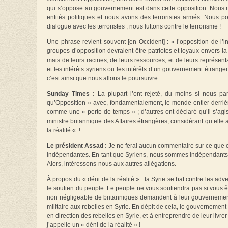
qui s’oppose au gouvernement est dans cette opposition. Nous n
entités politiques et nous avons des terroristes armés. Nous
dialogue avec les terroristes ; nous luttons contre le terrorisme !
Une phrase revient souvent [en Occident] : « l’opposition de l’
groupes d’opposition devraient être patriotes et loyaux envers la
mais de leurs racines, de leurs ressources, et de leurs représent
et les intérêts syriens ou les intérêts d’un gouvernement étrange
c’est ainsi que nous allons le poursuivre.
Sunday Times :
La plupart l’ont rejeté, du moins si nous pa
qu’Opposition » avec, fondamentalement, le monde entier derrière 
comme une « perte de temps » ; d’autres ont déclaré qu’il s’ag
ministre britannique des Affaires étrangères, considérant qu’elle 
la réalité « !
Le président Assad :
Je ne ferai aucun commentaire sur ce que ces
indépendantes. En tant que Syriens, nous sommes indépendants e
Alors, intéressons-nous aux autres allégations.
À propos du « déni de la réalité » : la Syrie se bat contre les ad
le soutien du peuple. Le peuple ne vous soutiendra pas si vous 
non négligeable de britanniques demandent à leur gouvernement d
militaire aux rebelles en Syrie. En dépit de cela, le gouverneme
en direction des rebelles en Syrie, et à entreprendre de leur livr
j’appelle un « déni de la réalité » !