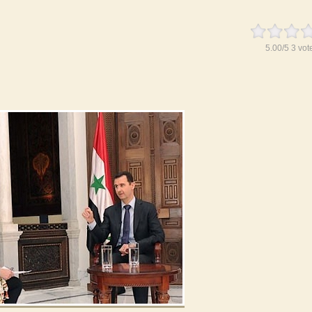
5.00
/
5
3
vot