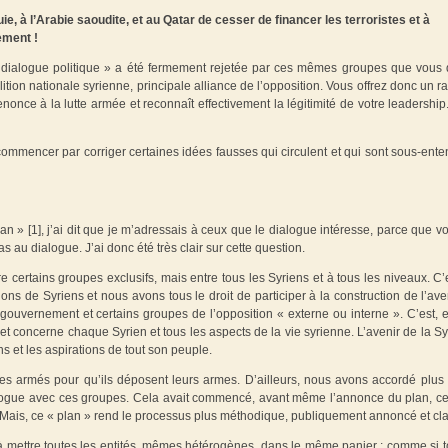
ie, à l’Arabie saoudite, et au Qatar de cesser de financer les terroristes et à
ement !
« dialogue politique » a été fermement rejetée par ces mêmes groupes que vous
oalition nationale syrienne, principale alliance de l’opposition. Vous offrez donc un 
 renonce à la lutte armée et reconnaît effectivement la légitimité de votre leadership
ommencer par corriger certaines idées fausses qui circulent et qui sont sous-ent
n » [1], j’ai dit que je m’adressais à ceux que le dialogue intéresse, parce que v
 au dialogue. J’ai donc été très clair sur cette question.
 certains groupes exclusifs, mais entre tous les Syriens et à tous les niveaux. C’
ons de Syriens et nous avons tous le droit de participer à la construction de l’ave
ouvernement et certains groupes de l’opposition « externe ou interne ». C’est, en
l et concerne chaque Syrien et tous les aspects de la vie syrienne. L’avenir de la Sy
s et les aspirations de tout son peuple.
pes armés pour qu’ils déposent leurs armes. D’ailleurs, nous avons accordé plus
e dialogue avec ces groupes. Cela avait commencé, avant même l’annonce du plan, ce
. Mais, ce « plan » rend le processus plus méthodique, publiquement annoncé et clai
 à mettre toutes les entités, mêmes hétérogènes, dans le même panier ; comme si t