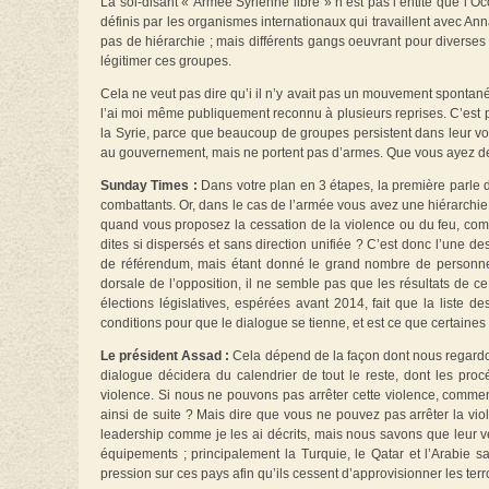
La soi-disant « Armée Syrienne libre » n’est pas l’entité que l’Occ
définis par les organismes internationaux qui travaillent avec Annan
pas de hiérarchie ; mais différents gangs oeuvrant pour diverses r
légitimer ces groupes.
Cela ne veut pas dire qu’i il n’y avait pas un mouvement spontané 
l’ai moi même publiquement reconnu à plusieurs reprises. C’est pou
la Syrie, parce que beaucoup de groupes persistent dans leur vol
au gouvernement, mais ne portent pas d’armes. Que vous ayez des
Sunday Times :
Dans votre plan en 3 étapes, la première parle de
combattants. Or, dans le cas de l’armée vous avez une hiérarchie 
quand vous proposez la cessation de la violence ou du feu, c
dites si dispersés et sans direction unifiée ? C’est donc l’une 
de référendum, mais étant donné le grand nombre de personnes d
dorsale de l’opposition, il ne semble pas que les résultats de ce
élections législatives, espérées avant 2014, fait que la liste des
conditions pour que le dialogue se tienne, et est ce que certaines
Le président Assad :
Cela dépend de la façon dont nous regardons 
dialogue décidera du calendrier de tout le reste, dont les proc
violence. Si nous ne pouvons pas arrêter cette violence, comment
ainsi de suite ? Mais dire que vous ne pouvez pas arrêter la vio
leadership comme je les ai décrits, mais nous savons que leur vé
équipements ; principalement la Turquie, le Qatar et l’Arabie sao
pression sur ces pays afin qu’ils cessent d’approvisionner les ter