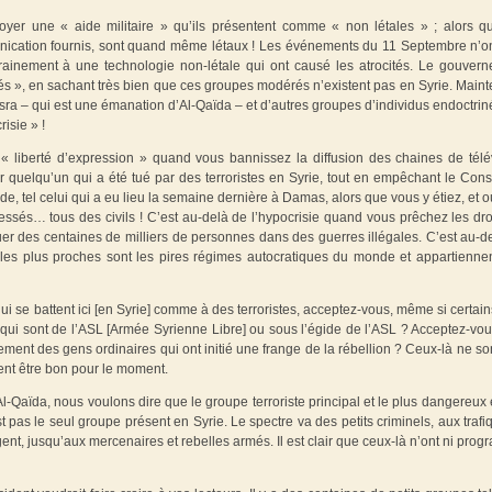
nvoyer une « aide militaire » qu’ils présentent comme « non létales » ; alors q
nication fournis, sont quand même létaux ! Les événements du 11 Septembre n’o
entrainement à une technologie non-létale qui ont causé les atrocités. Le gouver
és », en sachant très bien que ces groupes modérés n’existent pas en Syrie. Maint
a – qui est une émanation d’Al-Qaïda – et d’autres groupes d’individus endoctrin
isie » !
 « liberté d’expression » quand vous bannissez la diffusion des chaines de télé
r quelqu’un qui a été tué par des terroristes en Syrie, tout en empêchant le Cons
e, tel celui qui a eu lieu la semaine dernière à Damas, alors que vous y étiez, et où
essés… tous des civils ! C’est au-delà de l’hypocrisie quand vous prêchez les dro
tuer des centaines de milliers de personnes dans des guerres illégales. C’est au-d
 les plus proches sont les pires régimes autocratiques du monde et appartienne
 se battent ici [en Syrie] comme à des terroristes, acceptez-vous, même si certain
es qui sont de l’ASL [Armée Syrienne Libre] ou sous l’égide de l’ASL ? Acceptez-vo
ement des gens ordinaires qui ont initié une frange de la rébellion ? Ceux-là ne so
oient être bon pour le moment.
aïda, nous voulons dire que le groupe terroriste principal et le plus dangereux e
st pas le seul groupe présent en Syrie. Le spectre va des petits criminels, aux trafi
ent, jusqu’aux mercenaires et rebelles armés. Il est clair que ceux-là n’ont ni pro