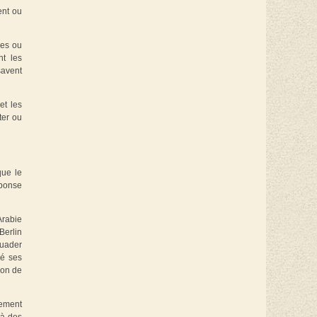
ent ou
res ou
nt les
savent
et les
ter ou
que le
éponse
Arabie
Berlin
suader
né ses
ion de
lement