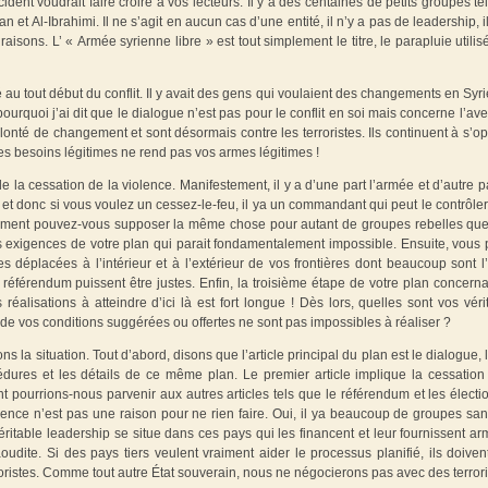
ident voudrait faire croire à vos lecteurs. Il y a des centaines de petits groupes te
 et Al-Ibrahimi. Il ne s’agit en aucun cas d’une entité, il n’y a pas de leadership, il
aisons. L’ « Armée syrienne libre » est tout simplement le titre, le parapluie utilis
au tout début du conflit. Il y avait des gens qui voulaient des changements en Syrie
rquoi j’ai dit que le dialogue n’est pas pour le conflit en soi mais concerne l’ave
onté de changement et sont désormais contre les terroristes. Ils continuent à s’o
 besoins légitimes ne rend pas vos armes légitimes !
 la cessation de la violence. Manifestement, il y a d’une part l’armée et d’autre pa
et donc si vous voulez un cessez-le-feu, il ya un commandant qui peut le contrôler
omment pouvez-vous supposer la même chose pour autant de groupes rebelles qu
des exigences de votre plan qui parait fondamentalement impossible. Ensuite, vous 
éplacées à l’intérieur et à l’extérieur de vos frontières dont beaucoup sont l
 référendum puissent être justes. Enfin, la troisième étape de votre plan concerna
 réalisations à atteindre d’ici là est fort longue ! Dès lors, quelles sont vos véri
 de vos conditions suggérées ou offertes ne sont pas impossibles à réaliser ?
la situation. Tout d’abord, disons que l’article principal du plan est le dialogue, 
édures et les détails de ce même plan. Le premier article implique la cessation
 pourrions-nous parvenir aux autres articles tels que le référendum et les électio
lence n’est pas une raison pour ne rien faire. Oui, il ya beaucoup de groupes san
ritable leadership se situe dans ces pays qui les financent et leur fournissent ar
udite. Si des pays tiers veulent vraiment aider le processus planifié, ils doivent
roristes. Comme tout autre État souverain, nous ne négocierons pas avec des terrori