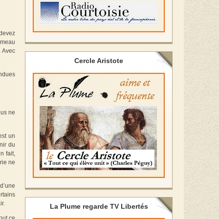
 devez
rameau
. Avec
Cercle Aristote
endues
ous ne
est un
nir du
 fait,
rie ne
 d’une
rtains
r.
La Plume regarde TV Libertés
out ce