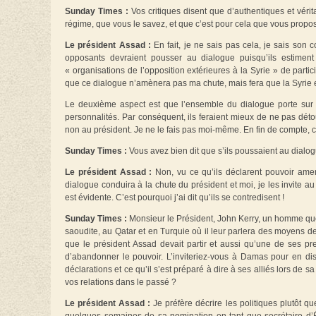
Sunday Times :
Vos critiques disent que d’authentiques et véri
régime, que vous le savez, et que c’est pour cela que vous propos
Le président Assad :
En fait, je ne sais pas cela, je sais son c
opposants devraient pousser au dialogue puisqu’ils estiment qu
« organisations de l’opposition extérieures à la Syrie » de partic
que ce dialogue n’amènera pas ma chute, mais fera que la Syrie en
Le deuxième aspect est que l’ensemble du dialogue porte sur la 
personnalités. Par conséquent, ils feraient mieux de ne pas détou
non au président. Je ne le fais pas moi-même. En fin de compte, c’e
Sunday Times :
Vous avez bien dit que s’ils poussaient au dialogu
Le président Assad :
Non, vu ce qu’ils déclarent pouvoir amene
dialogue conduira à la chute du président et moi, je les invite a
est évidente. C’est pourquoi j’ai dit qu’ils se contredisent !
Sunday Times :
Monsieur le Président, John Kerry, un homme q
saoudite, au Qatar et en Turquie où il leur parlera des moyens de
que le président Assad devait partir et aussi qu’une de ses pr
d’abandonner le pouvoir. L’inviteriez-vous à Damas pour en di
déclarations et ce qu’il s’est préparé à dire à ses alliés lors de s
vos relations dans le passé ?
Le président Assad :
Je préfère décrire les politiques plutôt que