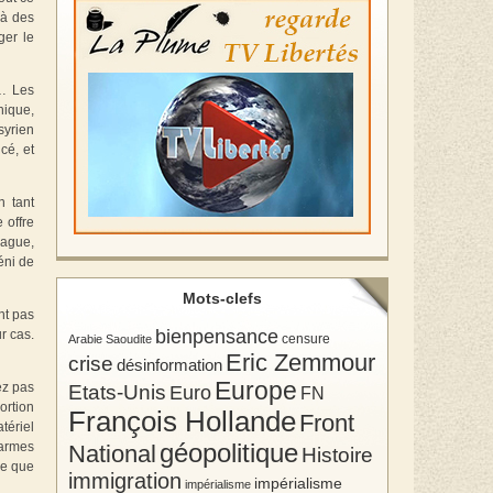
 à des
ger le
»… Les
hique,
syrien
cé, et
n tant
 offre
Hague,
éni de
Mots-clefs
nt pas
bienpensance
r cas.
Arabie Saoudite
censure
Eric Zemmour
crise
désinformation
Europe
ez pas
Etats-Unis
Euro
FN
ortion
François Hollande
Front
tériel
géopolitique
 armes
National
Histoire
ce que
immigration
impérialisme
impérialisme