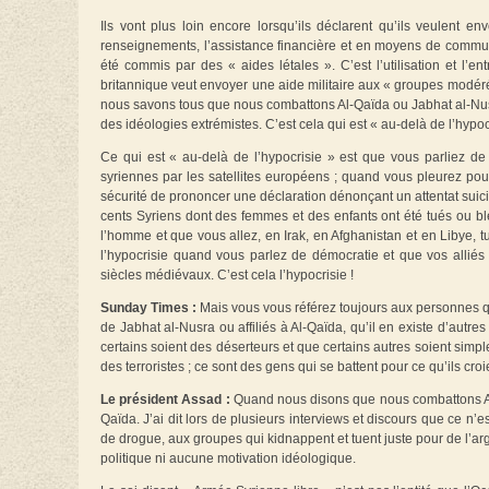
Ils vont plus loin encore lorsqu’ils déclarent qu’ils veulent e
renseignements, l’assistance financière et en moyens de commu
été commis par des « aides létales ». C’est l’utilisation et l’
britannique veut envoyer une aide militaire aux « groupes modér
nous savons tous que nous combattons Al-Qaïda ou Jabhat al-Nusr
des idéologies extrémistes. C’est cela qui est « au-delà de l’hypocr
Ce qui est « au-delà de l’hypocrisie » est que vous parliez de
syriennes par les satellites européens ; quand vous pleurez pou
sécurité de prononcer une déclaration dénonçant un attentat suicid
cents Syriens dont des femmes et des enfants ont été tués ou bl
l’homme et que vous allez, en Irak, en Afghanistan et en Libye, 
l’hypocrisie quand vous parlez de démocratie et que vos alliés
siècles médiévaux. C’est cela l’hypocrisie !
Sunday Times :
Mais vous vous référez toujours aux personnes qui
de Jabhat al-Nusra ou affiliés à Al-Qaïda, qu’il en existe d’autr
certains soient des déserteurs et que certains autres soient simpl
des terroristes ; ce sont des gens qui se battent pour ce qu’ils cr
Le président Assad :
Quand nous disons que nous combattons Al-Q
Qaïda. J’ai dit lors de plusieurs interviews et discours que ce n’e
de drogue, aux groupes qui kidnappent et tuent juste pour de l’arg
politique ni aucune motivation idéologique.