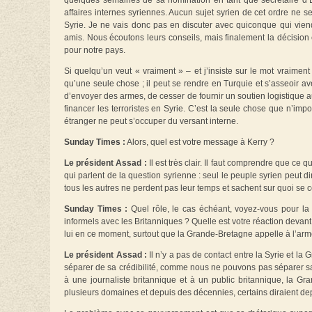
quelques semaines de sa nomination en tant que secrétaire d’Ét
affaires internes syriennes. Aucun sujet syrien de cet ordre ne
Syrie. Je ne vais donc pas en discuter avec quiconque qui vien
amis. Nous écoutons leurs conseils, mais finalement la décision e
pour notre pays.
Si quelqu’un veut « vraiment » – et j’insiste sur le mot vraiment 
qu’une seule chose ; il peut se rendre en Turquie et s’asseoir ave
d’envoyer des armes, de cesser de fournir un soutien logistique aux
financer les terroristes en Syrie. C’est la seule chose que n’imp
étranger ne peut s’occuper du versant interne.
Sunday Times :
Alors, quel est votre message à Kerry ?
Le président Assad :
Il est très clair. Il faut comprendre que ce
qui parlent de la question syrienne : seul le peuple syrien peut dir
tous les autres ne perdent pas leur temps et sachent sur quoi se c
Sunday Times :
Quel rôle, le cas échéant, voyez-vous pour la
informels avec les Britanniques ? Quelle est votre réaction devant
lui en ce moment, surtout que la Grande-Bretagne appelle à l’ar
Le président Assad :
Il n’y a pas de contact entre la Syrie et l
séparer de sa crédibilité, comme nous ne pouvons pas séparer sa c
à une journaliste britannique et à un public britannique, la Gr
plusieurs domaines et depuis des décennies, certains diraient dep