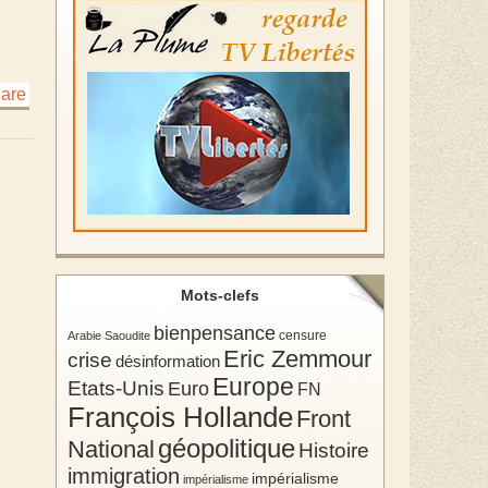
Mots-clefs
bienpensance
Arabie Saoudite
censure
Eric Zemmour
crise
désinformation
Europe
Etats-Unis
Euro
FN
François Hollande
Front
géopolitique
National
Histoire
immigration
impérialisme
impérialisme