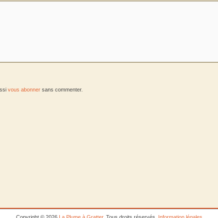
ussi
vous abonner
sans commenter.
Copyright © 2026
La Plume à Gratter
. Tous droits réservés.
Information légales