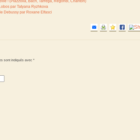
eille ! (Piazzolla, Bach, Tarrega, Regondi, Charlton)
la-Lobos par Tatyana Ryzhkova
aude Debussy par Roxane Elfasci
es sont indiqués avec
*