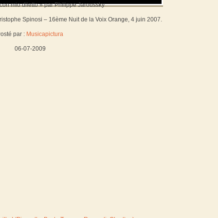
con mio dlietto » par Philippe Jaroussky
stophe Spinosi – 16ème Nuit de la Voix Orange, 4 juin 2007.
osté par :
Musicapictura
06-07-2009