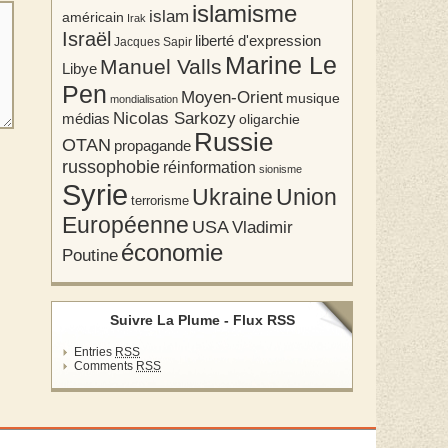
islamisme
islam
américain
Irak
Israël
liberté d'expression
Jacques Sapir
Marine Le
Manuel Valls
Libye
Pen
Moyen-Orient
musique
mondialisation
Nicolas Sarkozy
médias
oligarchie
Russie
OTAN
propagande
russophobie
réinformation
sionisme
Syrie
Union
Ukraine
terrorisme
Européenne
USA
Vladimir
économie
Poutine
Suivre La Plume - Flux RSS
Entries
RSS
Comments
RSS