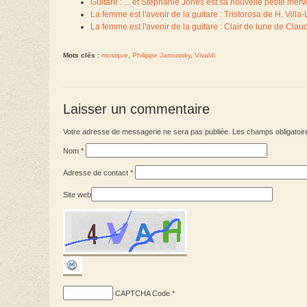
Guitare : ... et Stephanie Jones est sa nouvelle petite merv
La femme est l'avenir de la guitare : Tristorosa de H. Vil
La femme est l'avenir de la guitare : Clair de lune de Cl
Mots clés :
musique
,
Philippe Jaroussky
,
Vivaldi
Laisser un commentaire
Votre adresse de messagerie ne sera pas publiée. Les champs obligatoir
Nom
*
Adresse de contact
*
Site web
CAPTCHA Code
*