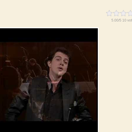
5.00
/
5
10
vot