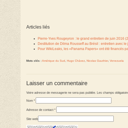
Articles liés
Pierre-Yves Rougeyron : le grand entretien de juin 2016 (
Destitution de Dilma Rousseff au Brésil : entretien avec l
Pour WikiLeaks, les «Panama Papers» ont été financés par
Mots clés :
Amérique du Sud
,
Hugo Chávez
,
Nicolas Gauthier
,
Venezuela
Laisser un commentaire
Votre adresse de messagerie ne sera pas publiée. Les champs obligatoir
Nom
*
Adresse de contact
*
Site web