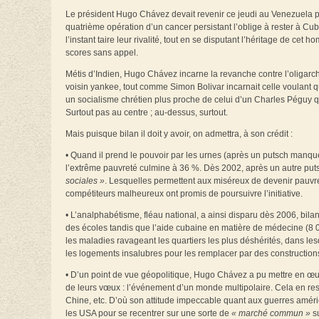
Le président Hugo Chávez devait revenir ce jeudi au Venezuela pou
quatrième opération d’un cancer persistant l’oblige à rester à 
l’instant taire leur rivalité, tout en se disputant l’héritage de 
scores sans appel.
Métis d’Indien, Hugo Chávez incarne la revanche contre l’oligarchie
voisin yankee, tout comme Simon Bolivar incarnait celle voulant 
un socialisme chrétien plus proche de celui d’un Charles Péguy 
Surtout pas au centre ; au-dessus, surtout.
Mais puisque bilan il doit y avoir, on admettra, à son crédit :
• Quand il prend le pouvoir par les urnes (après un putsch manqué
l’extrême pauvreté culmine à 36 %. Dès 2002, après un autre putsc
sociales »
. Lesquelles permettent aux miséreux de devenir pauvre
compétiteurs malheureux ont promis de poursuivre l’initiative.
• L’analphabétisme, fléau national, a ainsi disparu dès 2006, bil
des écoles tandis que l’aide cubaine en matière de médecine (8 
les maladies ravageant les quartiers les plus déshérités, dans le
les logements insalubres pour les remplacer par des construction
• D’un point de vue géopolitique, Hugo Chávez a pu mettre en œ
de leurs vœux : l’événement d’un monde multipolaire. Cela en resse
Chine, etc. D’où son attitude impeccable quant aux guerres améric
les USA pour se recentrer sur une sorte de
« marché commun »
su