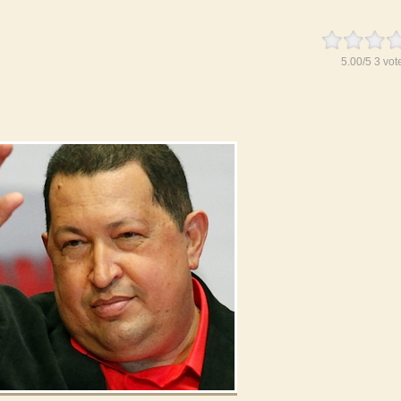
5.00
/
5
3
vot