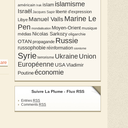
islamisme
islam
américain
Irak
Israël
liberté d'expression
Jacques Sapir
Marine Le
Manuel Valls
Libye
Pen
Moyen-Orient
musique
mondialisation
Nicolas Sarkozy
médias
oligarchie
Russie
OTAN
propagande
russophobie
réinformation
sionisme
Syrie
Union
Ukraine
terrorisme
Européenne
USA
Vladimir
économie
Poutine
Suivre La Plume - Flux RSS
Entries
RSS
Comments
RSS