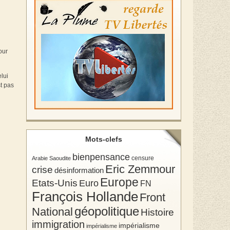
our
lui
st pas
Mots-clefs
bienpensance
Arabie Saoudite
censure
Eric Zemmour
crise
désinformation
Europe
Etats-Unis
Euro
FN
François Hollande
Front
géopolitique
National
Histoire
immigration
impérialisme
impérialisme