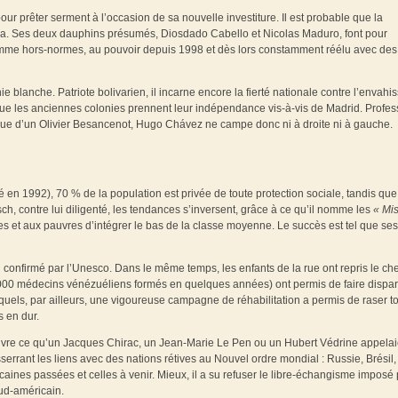
r prêter serment à l’occasion de sa nouvelle investiture. Il est probable que la
Cuba. Ses deux dauphins présumés, Diosdado Cabello et Nicolas Maduro, font pour
cet homme hors-normes, au pouvoir depuis 1998 et dès lors constamment réélu avec des
 blanche. Patriote bolivarien, il incarne encore la fierté nationale contre l’envahi
que les anciennes colonies prennent leur indépendance vis-à-vis de Madrid. Profes
que d’un Olivier Besancenot, Hugo Chávez ne campe donc ni à droite ni à gauche.
 en 1992), 70 % de la population est privée de toute protection sociale, tandis que
h, contre lui diligenté, les tendances s’inversent, grâce à ce qu’il nomme les
« Mi
s et aux pauvres d’intégrer le bas de la classe moyenne. Le succès est tel que ses
an confirmé par l’Unesco. Dans le même temps, les enfants de la rue ont repris le c
000 médecins vénézuéliens formés en quelques années) ont permis de faire dispar
squels, par ailleurs, une vigoureuse campagne de réhabilitation a permis de raser t
s en dur.
uvre ce qu’un Jacques Chirac, un Jean-Marie Le Pen ou un Hubert Védrine appelai
rrant les liens avec des nations rétives au Nouvel ordre mondial : Russie, Brésil, 
aines passées et celles à venir. Mieux, il a su refuser le libre-échangisme imposé 
d-américain.