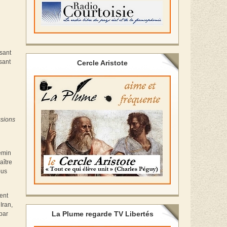
ssant
sant
Cercle Aristote
ssions
hemin
aître
ous
ent
Iran,
La Plume regarde TV Libertés
par