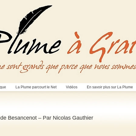
èque
La Plume parcourt le Net
Vidéos
En savoir plus sur La Plume
 de Besancenot – Par Nicolas Gauthier