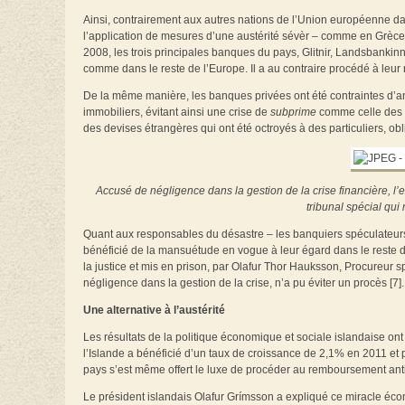
Ainsi, contrairement aux autres nations de l’Union européenne da
l’application de mesures d’une austérité sévèr – comme en Grèce, e
2008, les trois principales banques du pays, Glitnir, Landsbankinn 
comme dans le reste de l’Europe. Il a au contraire procédé à leur n
De la même manière, les banques privées ont été contraintes d’a
immobiliers, évitant ainsi une crise de
subprime
comme celle des E
des devises étrangères qui ont été octroyés à des particuliers, ob
Accusé de négligence dans la gestion de la crise financière, l’
tribunal spécial qui
Quant aux responsables du désastre – les banquiers spéculateurs 
bénéficié de la mansuétude en vogue à leur égard dans le reste de
la justice et mis en prison, par Olafur Thor Hauksson, Procureur
négligence dans la gestion de la crise, n’a pu éviter un procès [7].
Une alternative à l’austérité
Les résultats de la politique économique et sociale islandaise on
l’Islande a bénéficié d’un taux de croissance de 2,1% en 2011 et 
pays s’est même offert le luxe de procéder au remboursement anti
Le président islandais Olafur Grímsson a expliqué ce miracle éc