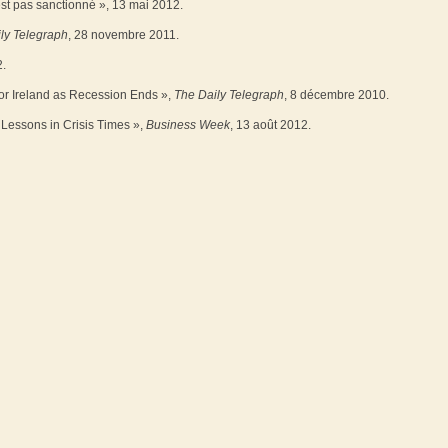
’est pas sanctionné », 13 mai 2012.
ly Telegraph
, 28 novembre 2011.
2.
for Ireland as Recession Ends »,
The Daily Telegraph
, 8 décembre 2010.
 Lessons in Crisis Times »,
Business Week
, 13 août 2012.