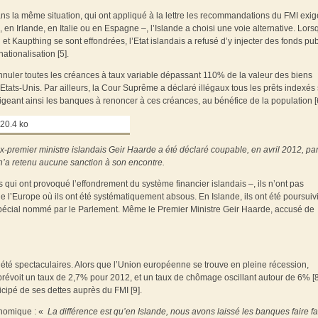
ns la même situation, qui ont appliqué à la lettre les recommandations du FMI exig
n Irlande, en Italie ou en Espagne –, l’Islande a choisi une voie alternative. Lors
et Kaupthing se sont effondrées, l’Etat islandais a refusé d’y injecter des fonds pub
ationalisation [5].
nnuler toutes les créances à taux variable dépassant 110% de la valeur des biens
tats-Unis. Par ailleurs, la Cour Suprême a déclaré illégaux tous les prêts indexés 
ligeant ainsi les banques à renoncer à ces créances, au bénéfice de la population [
ex-premier ministre islandais Geir Haarde a été déclaré coupable, en avril 2012, pa
 n’a retenu aucune sanction à son encontre.
qui ont provoqué l’effondrement du système financier islandais –, ils n’ont pas
 l’Europe où ils ont été systématiquement absous. En Islande, ils ont été poursuiv
 spécial nommé par le Parlement. Même le Premier Ministre Geir Haarde, accusé de
t été spectaculaires. Alors que l’Union européenne se trouve en pleine récession,
prévoit un taux de 2,7% pour 2012, et un taux de chômage oscillant autour de 6% [8
cipé de ses dettes auprès du FMI [9].
onomique : «
La différence est qu’en Islande, nous avons laissé les banques faire fail