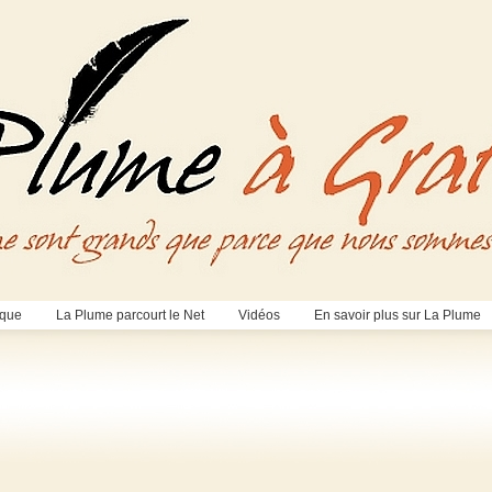
èque
La Plume parcourt le Net
Vidéos
En savoir plus sur La Plume