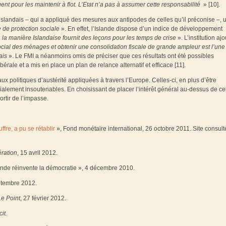
gent pour les maintenir à flot. L’Etat n’a pas à assumer cette responsabilité
» [10].
 islandais – qui a appliqué des mesures aux antipodes de celles qu’il préconise –, 
 de protection sociale
». En effet, l’Islande dispose d’un indice de développement
la manière Islandaise fournit des leçons pour les temps de crise
». L’institution aj
 social des ménages et obtenir une consolidation fiscale de grande ampleur est l’une
ais
». Le FMI a néanmoins omis de préciser que ces résultats ont été possibles
rale et a mis en place un plan de relance alternatif et efficace [11].
ux politiques d’austérité appliquées à travers l’Europe. Celles-ci, en plus d’être
alement insoutenables. En choisissant de placer l’intérêt général au-dessus de ce
ortir de l’impasse.
re, a pu se rétablir
», Fond monétaire international, 26 octobre 2011. Site consult
ération
, 15 avril 2012.
lande réinvente la démocratie », 4 décembre 2010.
eptembre 2012.
Le Point
, 27 février 2012.
cit.