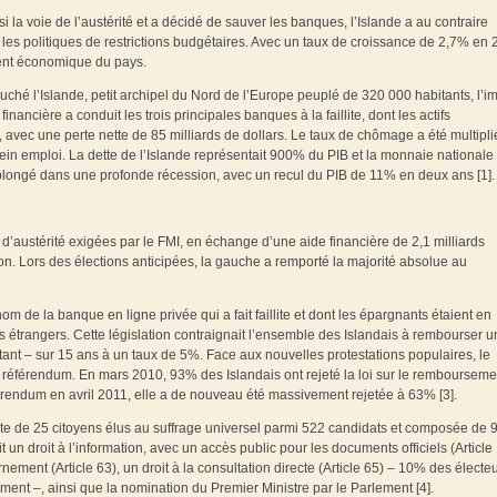
la voie de l’austérité et a décidé de sauver les banques, l’Islande a au contraire
té les politiques de restrictions budgétaires. Avec un taux de croissance de 2,7% en 
ent économique du pays.
ché l’Islande, petit archipel du Nord de l’Europe peuplé de 320 000 habitants, l’i
nancière a conduit les trois principales banques à la faillite, dont les actifs
 avec une perte nette de 85 milliards de dollars. Le taux de chômage a été multipli
ein emploi. La dette de l’Islande représentait 900% du PIB et la monnaie nationale 
 plongé dans une profonde récession, avec un recul du PIB de 11% en deux ans [1].
’austérité exigées par le FMI, en échange d’une aide financière de 2,1 milliards
sion. Lors des élections anticipées, la gauche a remporté la majorité absolue au
m de la banque en ligne privée qui a fait faillite et dont les épargnants étaient en
ts étrangers. Cette législation contraignait l’ensemble des Islandais à rembourser 
tant – sur 15 ans à un taux de 5%. Face aux nouvelles protestations populaires, le
s à référendum. En mars 2010, 93% des Islandais ont rejeté la loi sur le rembourseme
érendum en avril 2011, elle a de nouveau été massivement rejetée à 63% [3].
te de 25 citoyens élus au suffrage universel parmi 522 candidats et composée de 
t un droit à l’information, avec un accès public pour les documents officiels (Article 
ement (Article 63), un droit à la consultation directe (Article 65) – 10% des électe
ent –, ainsi que la nomination du Premier Ministre par le Parlement [4].