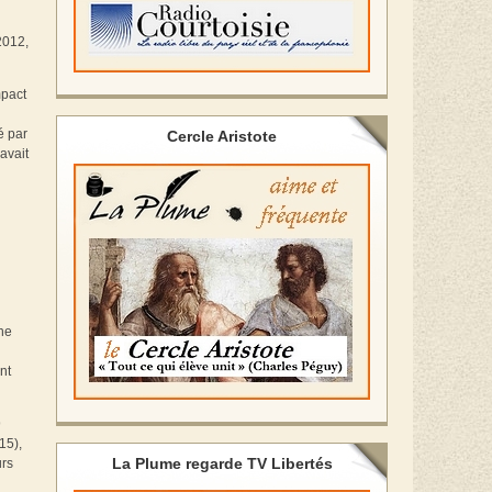
2012,
mpact
é par
Cercle Aristote
avait
une
nt
9
15),
La Plume regarde TV Libertés
urs