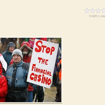
5.00
/
5
1
vot