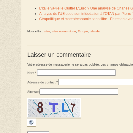
L'Italie va-t-elle Quitter L'Euro ? Une analyse de Charles 
Analyse de l'UE et de son inféodation à l'OTAN par Pierr
Géopolitique et macroéconomie sans filtre - Entretien avec
Mots clés :
crise
,
crise économique
,
Europe
,
Islande
Laisser un commentaire
Votre adresse de messagerie ne sera pas publiée. Les champs obligatoir
Nom
*
Adresse de contact
*
Site web