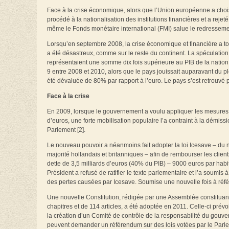
Face à la crise économique, alors que l’Union européenne a choisi 
procédé à la nationalisation des institutions financières et a reje
même le Fonds monétaire international (FMI) salue le redressem
Lorsqu’en septembre 2008, la crise économique et financière a tou
a été désastreux, comme sur le reste du continent. La spéculation fi
représentaient une somme dix fois supérieure au PIB de la nation,
9 entre 2008 et 2010, alors que le pays jouissait auparavant du pl
été dévaluée de 80% par rapport à l’euro. Le pays s’est retrouvé
Face à la crise
En 2009, lorsque le gouvernement a voulu appliquer les mesures d
d’euros, une forte mobilisation populaire l’a contraint à la démis
Parlement [2].
Le nouveau pouvoir a néanmoins fait adopter la loi Icesave – du no
majorité hollandais et britanniques – afin de rembourser les clien
dette de 3,5 milliards d’euros (40% du PIB) – 9000 euros par habi
Président a refusé de ratifier le texte parlementaire et l’a soumi
des pertes causées par Icesave. Soumise une nouvelle fois à réf
Une nouvelle Constitution, rédigée par une Assemblée constituan
chapitres et de 114 articles, a été adoptée en 2011. Celle-ci prévoi
la création d’un Comité de contrôle de la responsabilité du gouvern
peuvent demander un référendum sur des lois votées par le Parlem