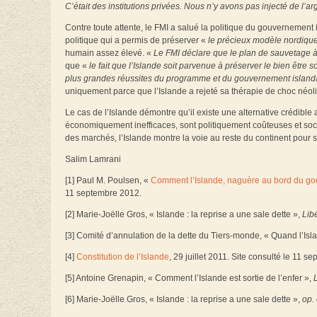
C’était des institutions privées. Nous n’y avons pas injecté de l’ar
Contre toute attente, le FMI a salué la politique du gouvernement
politique qui a permis de préserver «
le précieux modèle nordique
humain assez élevé. «
Le FMI déclare que le plan de sauvetage à 
que «
le fait que l’Islande soit parvenue à préserver le bien être
plus grandes réussites du programme et du gouvernement island
uniquement parce que l’Islande a rejeté sa thérapie de choc néolibé
Le cas de l’Islande démontre qu’il existe une alternative crédible a
économiquement inefficaces, sont politiquement coûteuses et soci
des marchés, l’Islande montre la voie au reste du continent pour s
Salim Lamrani
[1] Paul M. Poulsen, «
Comment l’Islande, naguère au bord du gouff
11 septembre 2012.
[2] Marie-Joëlle Gros, « Islande : la reprise a une sale dette »,
Lib
[3] Comité d’annulation de la dette du Tiers-monde, « Quand l’Is
[4]
Constitution de l’Islande
, 29 juillet 2011. Site consulté le 11 s
[5] Antoine Grenapin, « Comment l’Islande est sortie de l’enfer »,
[6] Marie-Joëlle Gros, « Islande : la reprise a une sale dette »,
op. 