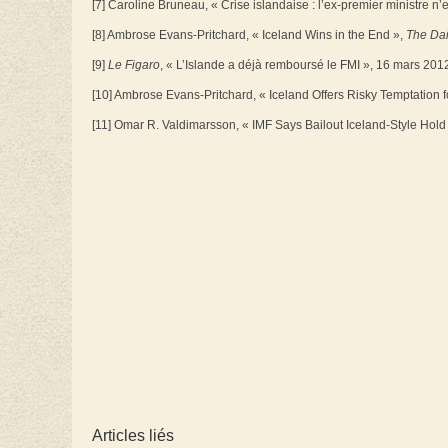
[7] Caroline Bruneau, « Crise islandaise : l’ex-premier ministre n
[8] Ambrose Evans-Pritchard, « Iceland Wins in the End »,
The Dai
[9]
Le Figaro
, « L’Islande a déjà remboursé le FMI », 16 mars 201
[10] Ambrose Evans-Pritchard, « Iceland Offers Risky Temptation 
[11] Omar R. Valdimarsson, « IMF Says Bailout Iceland-Style Hold
Articles liés