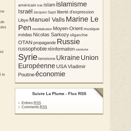
islamisme
islam
américain
Irak
Israël
une
liberté d'expression
Jacques Sapir
Marine Le
Manuel Valls
Libye
oute
Pen
 des
Moyen-Orient
musique
mondialisation
Nicolas Sarkozy
médias
oligarchie
Russie
OTAN
propagande
russophobie
réinformation
sionisme
lui
Syrie
Union
Ukraine
terrorisme
Européenne
USA
Vladimir
économie
Poutine
é le
Suivre La Plume - Flux RSS
Entries
RSS
Comments
RSS