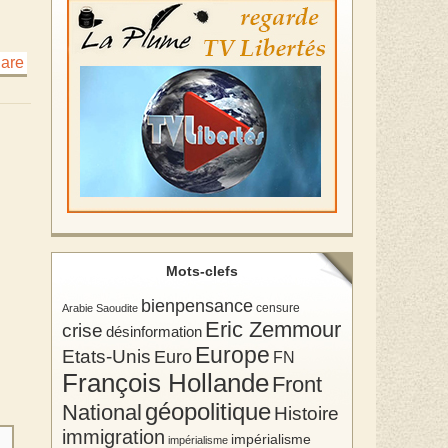
Mots-clefs
bienpensance
Arabie Saoudite
censure
Eric Zemmour
crise
désinformation
Europe
Etats-Unis
Euro
FN
François Hollande
Front
géopolitique
National
Histoire
immigration
impérialisme
impérialisme