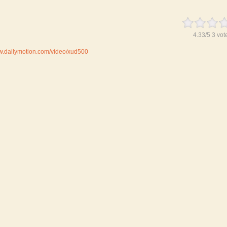
4.33
/
5
3
vot
ww.dailymotion.com/video/xud500