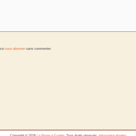
ussi
vous abonner
sans commenter.
Copyright © 2026
La Plume à Gratter
. Tous droits réservés.
Information légales