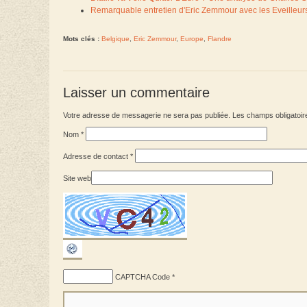
Remarquable entretien d'Eric Zemmour avec les Eveilleurs,
Mots clés :
Belgique
,
Eric Zemmour
,
Europe
,
Flandre
Laisser un commentaire
Votre adresse de messagerie ne sera pas publiée. Les champs obligatoir
Nom
*
Adresse de contact
*
Site web
CAPTCHA Code
*