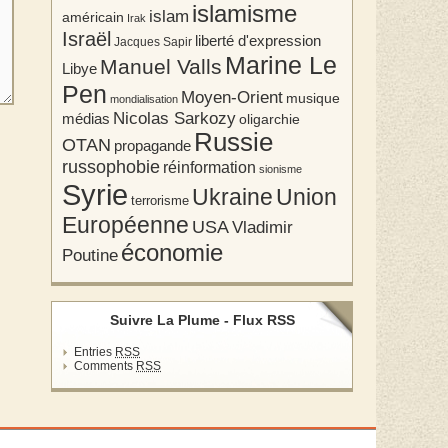
islamisme
islam
américain
Irak
Israël
liberté d'expression
Jacques Sapir
Marine Le
Manuel Valls
Libye
Pen
Moyen-Orient
musique
mondialisation
Nicolas Sarkozy
médias
oligarchie
Russie
OTAN
propagande
russophobie
réinformation
sionisme
Syrie
Union
Ukraine
terrorisme
Européenne
USA
Vladimir
économie
Poutine
Suivre La Plume - Flux RSS
Entries
RSS
Comments
RSS