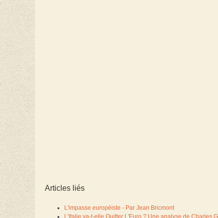
Articles liés
L'impasse européiste - Par Jean Bricmont
L'Italie va-t-elle Quitter L'Euro ? Une analyse de Charles 