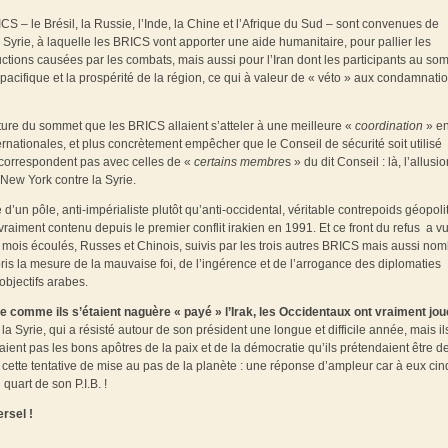
S – le Brésil, la Russie, l’Inde, la Chine et l’Afrique du Sud – sont convenues de
a Syrie, à laquelle les BRICS vont apporter une aide humanitaire, pour pallier les
ions causées par les combats, mais aussi pour l’Iran dont les participants au so
acifique et la prospérité de la région, ce qui à valeur de « véto » aux condamnatio
ure du sommet que les BRICS allaient s’atteler à une meilleure «
coordination
» en
ternationales, et plus concrètement empêcher que le Conseil de sécurité soit utilisé
 correspondent pas avec celles de «
certains membre
s » du dit Conseil : là, l’allusi
New York contre la Syrie.
d’un pôle, anti-impérialiste plutôt qu’anti-occidental, véritable contrepoids géopoli
aiment contenu depuis le premier conflit irakien en 1991. Et ce front du refus a vu
des mois écoulés, Russes et Chinois, suivis par les trois autres BRICS mais aussi no
pris la mesure de la mauvaise foi, de l’ingérence et de l’arrogance des diplomaties
objectifs arabes.
yrie comme ils s’étaient naguère « payé » l’Irak, les Occidentaux ont vraiment jou
la Syrie, qui a résisté autour de son président une longue et difficile année, mais il
ient pas les bons apôtres de la paix et de la démocratie qu’ils prétendaient être d
cette tentative de mise au pas de la planète : une réponse d’ampleur car à eux cinq
uart de son P.I.B. !
rsel !