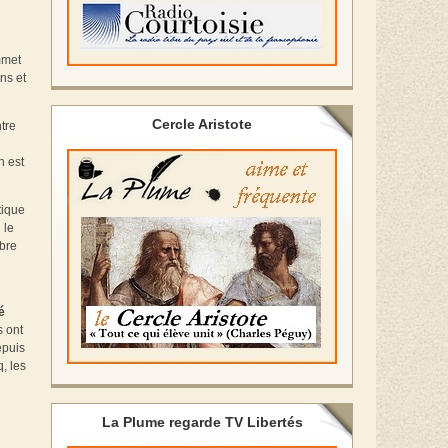
mmet
ns et
Cercle Aristote
tre
on est
tique
 le
mbre
é
s ont
epuis
, les
La Plume regarde TV Libertés