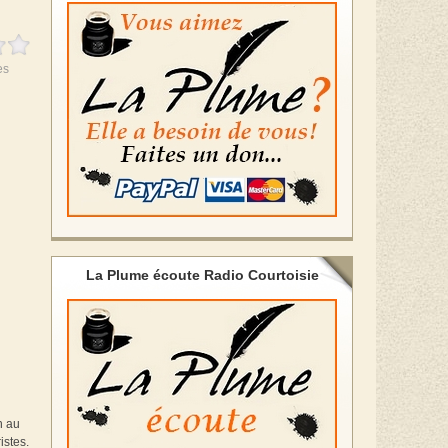
es
La Plume écoute Radio Courtoisie
n au
istes.