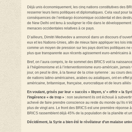
Déjà unis économiquement, les cinq nations constitutives des BRIC
resserrer leurs liens politiques et diplomatiques. Cela vaut pour l
conséquences de l’embargo économique occidental et des destruct
de New Delhi ont tenu à souligner le rôle dans le développement p
menaces occidentales relatives à ce pays.
D’ailleurs, Dimitri Medvedev a annoncé dans un discours d’ouvert
eux et les Nations-Unies, afin de mieux faire appliquer les lois in
comme un moyen de pression sur les pays dont les politiques ne
plus que transparente aux récents agissement euro-américains à 
Bref, on l’aura compris, le 4e sommet des BRICS voit la naissance 
à l’hégémonisme et à l’interventionnisme euro-américain, jamais vr
jour, on peut le dire, à la faveur de la crise syrienne : au cours 
de nations latino-américaines, arabes ou asiatiques, ont en effet 
américaine, britannique, française, eurocratique et de leurs alliés 
En voulant, grisés par leur « succès » libyen, s’ « offrir » la S
l’ingérence « de trop »
: non seulement ils ont échoué à subvertir 
achevé de faire prendre conscience au reste du monde qu’ils n’éta
plus de vingt ans. Le front des BRICS est une première réponse à 
BRICS rassemblent déjà 45% de la population de la planète et un q
Décidément, la Syrie a bien été le révélateur d’un malaise unive