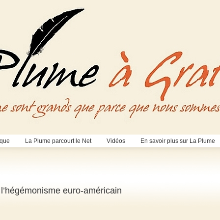
èque
La Plume parcourt le Net
Vidéos
En savoir plus sur La Plume
e l’hégémonisme euro-américain