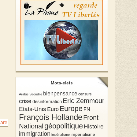
Mots-clefs
bienpensance
Arabie Saoudite
censure
Eric Zemmour
crise
désinformation
Europe
Etats-Unis
Euro
FN
François Hollande
Front
géopolitique
National
Histoire
immigration
impérialisme
impérialisme