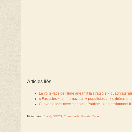
Articles liés
La volte-face de l’Inde anéantit la stratégie « quadrilaté
« Fascistes », « néo-nazis », « populistes », « extrême-dro
Conversations avec monsieur Poutine - Un passionnant fil
Mots clés :
Brésil
,
BRICS
,
Chine
,
Inde
,
Russie
,
Syrie