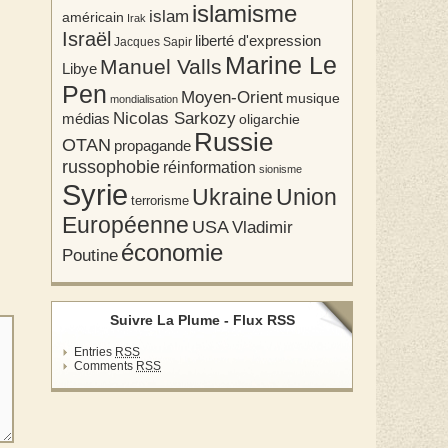
islamisme
islam
américain
Irak
Israël
liberté d'expression
Jacques Sapir
Marine Le
Manuel Valls
Libye
Pen
Moyen-Orient
musique
mondialisation
Nicolas Sarkozy
médias
oligarchie
Russie
OTAN
propagande
russophobie
réinformation
sionisme
Syrie
Union
Ukraine
terrorisme
Européenne
USA
Vladimir
économie
Poutine
Suivre La Plume - Flux RSS
Entries
RSS
Comments
RSS