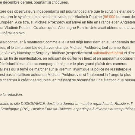
de décembre dernier, pourtant si critiquées.
ore des observateurs indépendants ont pourtant déclaré que le scrutin s’était déro
staurer le système de surveillance voulu par Vladimir Poutine (
96.000
bureaux de
opéen. A ce titre, si Michael Prokhorov est arrivé en tête en France et en Angleterr
our Vladimir Poutine. Ce alors qu’en Allemagne Russie-Unie avait obtenu un mauva
 libéral Iabloko.
lait continuer à manifester, comme elle l’a fait déjà lundi dernier, au lendemain de
nes, et le climat semble déjà avoir changé. Michael Prokhorov, tout comme Boris
, et Alexey Navalny et Serguey Udaltsov (respectivement
nationaliste/libéral
et d’e
. En fin de manifestation, en refusant de quitter les lieux et en appelant à occuper 
00 irréductibles qui les accompagnaient, pour le plus grand plaisir des caméras
listes qui a tenté de marcher sur le Kremlin, avant que la police ne les interpelle
t pas cristallisée autour de Michael Prokhorov et si finalement la frange la plus
as chercher à créer des troubles, en refusant de reconnaître une élection que pers
e la rédaction.
t anime le site DISSONANCE, destiné à donner un « autre regard sur la Russie ». Il
tratégique (IRIS), l’institut Eurasia-Riviesta, et participe à diverses autres publicat