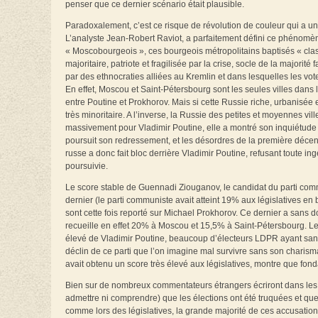
penser que ce dernier scénario était plausible.
Paradoxalement, c’est ce risque de révolution de couleur qui a un
L’analyste Jean-Robert Raviot, a parfaitement défini ce phénomène
« Moscobourgeois », ces bourgeois métropolitains baptisés « clas
majoritaire, patriote et fragilisée par la crise, socle de la majori
par des ethnocraties alliées au Kremlin et dans lesquelles les vo
En effet, Moscou et Saint-Pétersbourg sont les seules villes dans 
entre Poutine et Prokhorov. Mais si cette Russie riche, urbanisée 
très minoritaire. A l’inverse, la Russie des petites et moyennes v
massivement pour Vladimir Poutine, elle a montré son inquiétude
poursuit son redressement, et les désordres de la première décen
russe a donc fait bloc derrière Vladimir Poutine, refusant toute in
poursuivie.
Le score stable de Guennadi Ziouganov, le candidat du parti commu
dernier (le parti communiste avait atteint 19% aux législatives en 
sont cette fois reporté sur Michael Prokhorov. Ce dernier a sans d
recueille en effet 20% à Moscou et 15,5% à Saint-Pétersbourg. Le 
élevé de Vladimir Poutine, beaucoup d’électeurs LDPR ayant san
déclin de ce parti que l’on imagine mal survivre sans son charism
avait obtenu un score très élevé aux législatives, montre que fon
Bien sur de nombreux commentateurs étrangers écriront dans les jo
admettre ni comprendre) que les élections ont été truquées et qu
comme lors des législatives, la grande majorité de ces accusatio