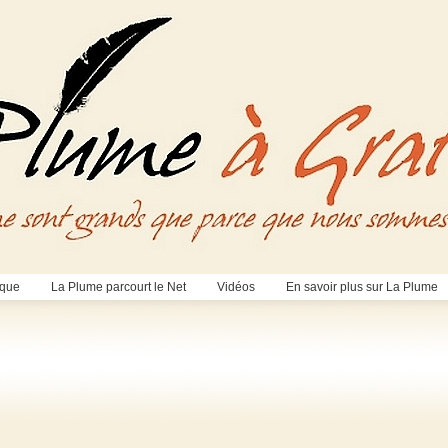
èque
La Plume parcourt le Net
Vidéos
En savoir plus sur La Plume