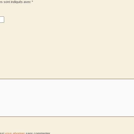
es sont indiqués avec
*
ussi
vous abonner
sans commenter.