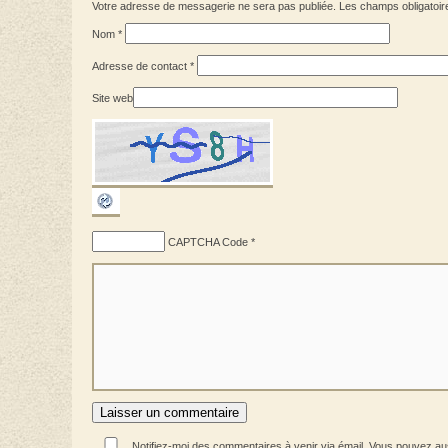
Votre adresse de messagerie ne sera pas publiée. Les champs obligatoir
Nom
*
Adresse de contact
*
Site web
CAPTCHA Code
*
Notifiez-moi des commentaires à venir via émail. Vous pouvez a