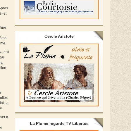
Après
) et
tine
Cercle Aristote
ième
nte.
 et il
par
la
tion
a
ultés
at, la
e.
nser à
La Plume regarde TV Libertés
er