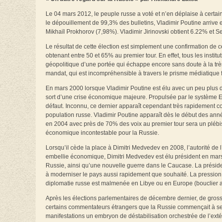
Le 04 mars 2012, le peuple russe a voté et n’en déplaise à certai
le dépouillement de 99,3% des bulletins, Vladimir Poutine arrive
Mikhaïl Prokhorov (7,98%). Vladimir Jirinovski obtient 6.22% et S
Le résultat de cette élection est simplement une confirmation de c
obtenant entre 50 et 65% au premier tour. En effet, tous les instit
géopolitique d’une portée qui échappe encore sans doute à la trè
mandat, qui est incompréhensible à travers le prisme médiatique f
En mars 2000 lorsque Vladimir Poutine est élu avec un peu plus de
sort d’une crise économique majeure. Propulsée par le système Elts
défaut. Inconnu, ce dernier apparaît cependant très rapidement c
population russe. Vladimir Poutine apparaît dès le début des ann
en 2004 avec près de 70% des voix au premier tour sera un pléb
économique incontestable pour la Russie.
Lorsqu’il cède la place à Dimitri Medvedev en 2008, l’autorité de l
embellie économique, Dimitri Medvedev est élu président en mars
Russie, ainsi qu’une nouvelle guerre dans le Caucase. La présid
à moderniser le pays aussi rapidement que souhaité. La pression i
diplomatie russe est malmenée en Libye ou en Europe (bouclier ant
Après les élections parlementaires de décembre dernier, de grosse
certains commentateurs étrangers que la Russie commençait à se r
manifestations un embryon de déstabilisation orchestrée de l’exté