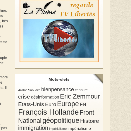
tine.
es
 très
ées
r
reste
e
euple
oit
embre
Mots-clefs
se
s. Il
bienpensance
Arabie Saoudite
censure
e
Eric Zemmour
crise
désinformation
Europe
Etats-Unis
Euro
i
FN
François Hollande
Front
géopolitique
National
Histoire
,
immigration
impérialisme
t pas
impérialisme