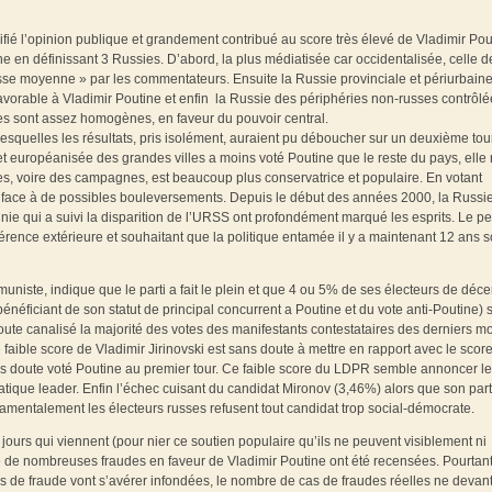
ifié l’opinion publique et grandement contribué au score très élevé de Vladimir Pou
 en définissant 3 Russies. D’abord, la plus médiatisée car occidentalisée, celle d
se moyenne » par les commentateurs. Ensuite la Russie provinciale et périurbaine,
té favorable à Vladimir Poutine et enfin la Russie des périphéries non-russes contrôl
tes sont assez homogènes, en faveur du pouvoir central.
lesquelles les résultats, pris isolément, auraient pu déboucher sur un deuxième tou
et européanisée des grandes villes a moins voté Poutine que le reste du pays, elle 
illes, voire des campagnes, est beaucoup plus conservatrice et populaire. En votant
 face à de possibles bouleversements. Depuis le début des années 2000, la Russi
nie qui a suivi la disparition de l’URSS ont profondément marqué les esprits. Le p
gérence extérieure et souhaitant que la politique entamée il y a maintenant 12 ans s
niste, indique que le parti a fait le plein et que 4 ou 5% de ses électeurs de déc
bénéficiant de son statut de principal concurrent a Poutine et du vote anti-Poutine) 
oute canalisé la majorité des votes des manifestants contestataires des derniers moi
faible score de Vladimir Jirinovski est sans doute à mettre en rapport avec le scor
s doute voté Poutine au premier tour. Сe faible score du LDPR semble annoncer le
atique leader. Enfin l’échec cuisant du candidat Mironov (3,46%) alors que son part
damentalement les électeurs russes refusent tout candidat trop social-démocrate.
urs qui viennent (pour nier ce soutien populaire qu’ils ne peuvent visiblement ni
e de nombreuses fraudes en faveur de Vladimir Poutine ont été recensées. Pourtant
ns de fraude vont s’avérer infondées, le nombre de cas de fraudes réelles ne devan