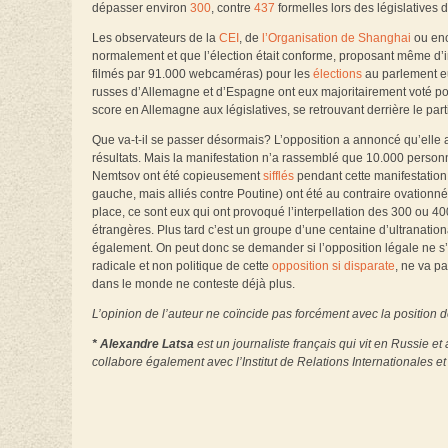
dépasser environ
300
, contre
437
formelles lors des législatives 
Les observateurs de la
CEI
, de
l’Organisation de Shanghai
ou enc
normalement et que l’élection était conforme, proposant même d’in
filmés par 91.000 webcaméras) pour les
élections
au parlement eur
russes d’Allemagne et d’Espagne ont eux majoritairement voté p
score en Allemagne aux législatives, se retrouvant derrière le parti
Que va-t-il se passer désormais? L’opposition a annoncé qu’elle al
résultats. Mais la manifestation n’a rassemblé que 10.000 person
Nemtsov ont été copieusement
sifflés
pendant cette manifestation
gauche, mais alliés contre Poutine) ont été au contraire ovationnés
place, ce sont eux qui ont provoqué l’interpellation des 300 ou 4
étrangères. Plus tard c’est un groupe d’une centaine d’ultranationa
également. On peut donc se demander si l’opposition légale ne s’es
radicale et non politique de cette
opposition si disparate
, ne va p
dans le monde ne conteste déjà plus.
L’opinion de l’auteur ne coïncide pas forcément avec la position d
* Alexandre Latsa
est un journaliste français qui vit en Russie e
collabore également avec l’Institut de Relations Internationales et S