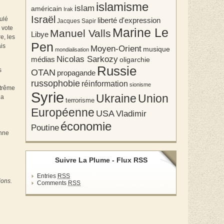
islamisme
islam
américain
Irak
Israël
ulé
liberté d'expression
Jacques Sapir
 vote
Marine Le
Manuel Valls
Libye
e, les
Pen
is
Moyen-Orient
musique
mondialisation
Nicolas Sarkozy
médias
oligarchie
Russie
s
OTAN
propagande
russophobie
réinformation
sionisme
xtrême
Syrie
Union
Ukraine
la
terrorisme
Européenne
USA
Vladimir
économie
Poutine
onne
Suivre La Plume - Flux RSS
Entries
RSS
ions.
Comments
RSS