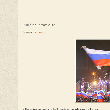
Publié le : 07 mars 2012
Source :
fr.rian.ru
« Un autre regard sur la Russie » par Alexandre Latsa