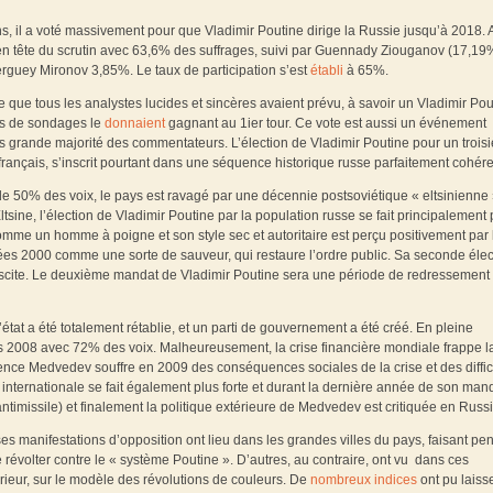
ns, il a voté massivement pour que Vladimir Poutine dirige la Russie jusqu’à 2018. 
 en tête du scrutin avec 63,6% des suffrages, suivi par Guennady Ziouganov (17,19%
erguey Mironov 3,85%. Le taux de participation s’est
établi
à 65%.
e que tous les analystes lucides et sincères avaient prévu, à savoir un Vladimir Pou
uts de sondages le
donnaient
gagnant au 1ier tour. Ce vote est aussi un événement
s grande majorité des commentateurs. L’élection de Vladimir Poutine pour un trois
rançais, s’inscrit pourtant dans une séquence historique russe parfaitement cohére
 50% des voix, le pays est ravagé par une décennie postsoviétique « eltsinienne »,
ine, l’élection de Vladimir Poutine par la population russe se fait principalement 
omme un homme à poigne et son style sec et autoritaire est perçu positivement par 
ées 2000 comme une sorte de sauveur, qui restaure l’ordre public. Sa seconde élec
iscite. Le deuxième mandat de Vladimir Poutine sera une période de redressement
’état a été totalement rétablie, et un parti de gouvernement a été créé. En pleine
 2008 avec 72% des voix. Malheureusement, la crise financière mondiale frappe l
ence Medvedev souffre en 2009 des conséquences sociales de la crise et des diffic
nternationale se fait également plus forte et durant la dernière année de son mand
imissile) et finalement la politique extérieure de Medvedev est critiquée en Russi
s manifestations d’opposition ont lieu dans les grandes villes du pays, faisant pe
évolter contre le « système Poutine ». D’autres, au contraire, ont vu dans ces
rieur, sur le modèle des révolutions de couleurs. De
nombreux indices
ont pu laiss