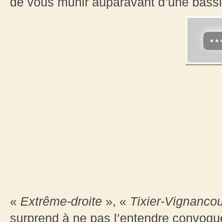
de vous munir auparavant d’une bass
«
Extrême-droite
», «
Tixier-Vignancou
surprend à ne pas l’entendre convoqu