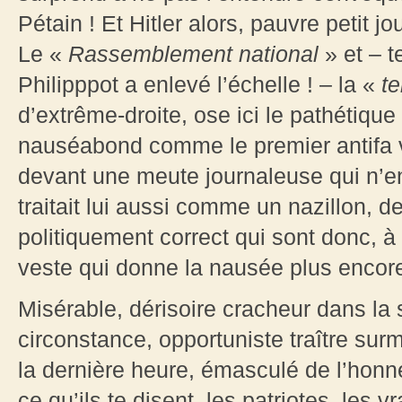
Pétain ! Et Hitler alors, pauvre petit j
Le «
Rassemblement national
» et – t
Philipppot a enlevé l’échelle ! – la «
te
d’extrême-droite, ose ici le pathétique
nauséabond comme le premier antifa 
devant une meute journaleuse qui n’en
traitait lui aussi comme un nazillon, 
politiquement correct qui sont donc, à
veste qui donne la nausée plus encore
Misérable, dérisoire cracheur dans la s
circonstance, opportuniste traître sur
la dernière heure, émasculé de l’honneu
ce qu’ils te disent, les patriotes, les vr