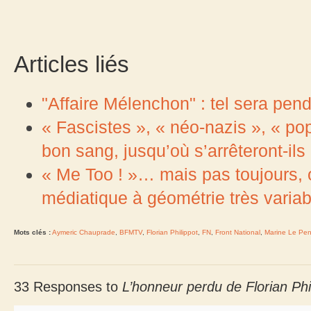
Articles liés
"Affaire Mélenchon" : tel sera pen
« Fascistes », « néo-nazis », « po
bon sang, jusqu’où s’arrêteront-ils
« Me Too ! »… mais pas toujours, 
médiatique à géométrie très variab
Mots clés :
Aymeric Chauprade
,
BFMTV
,
Florian Philippot
,
FN
,
Front National
,
Marine Le Pe
33 Responses to
L’honneur perdu de Florian Ph