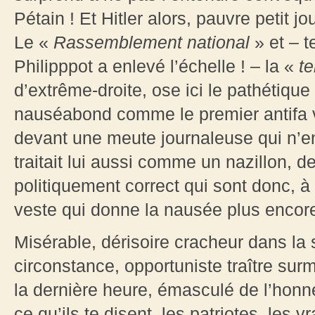
Pétain ! Et Hitler alors, pauvre petit j
Le «
Rassemblement national
» et – t
Philipppot a enlevé l’échelle ! – la «
te
d’extrême-droite, ose ici le pathétique
nauséabond comme le premier antifa 
devant une meute journaleuse qui n’en
traitait lui aussi comme un nazillon, 
politiquement correct qui sont donc, à
veste qui donne la nausée plus encore
Misérable, dérisoire cracheur dans la s
circonstance, opportuniste traître sur
la dernière heure, émasculé de l’honneu
ce qu’ils te disent, les patriotes, les vr