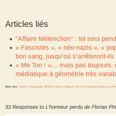
Articles liés
"Affaire Mélenchon" : tel sera pen
« Fascistes », « néo-nazis », « po
bon sang, jusqu’où s’arrêteront-ils
« Me Too ! »… mais pas toujours, 
médiatique à géométrie très variab
Mots clés :
Aymeric Chauprade
,
BFMTV
,
Florian Philippot
,
FN
,
Front National
,
Marine Le Pe
33 Responses to
L’honneur perdu de Florian Ph