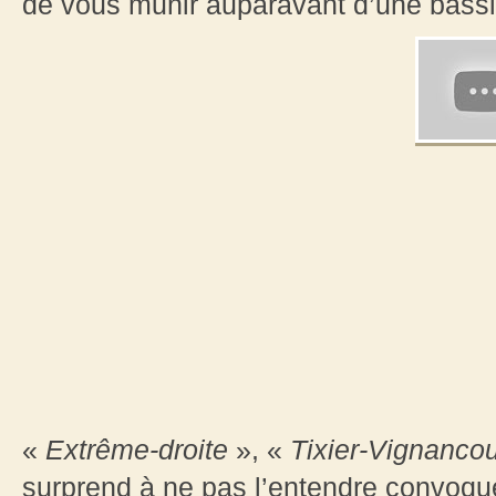
de vous munir auparavant d’une bass
«
Extrême-droite
», «
Tixier-Vignancou
surprend à ne pas l’entendre convoqu