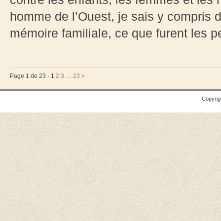
homme de l’Ouest, je sais y compris d
mémoire familiale, ce que furent les p
Page 1 de 23 -
1
2
3
…
23
»
Copyrig