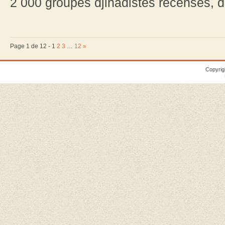
2 000 groupes djihadistes recensés, de
Page 1 de 12 -
1
2
3
…
12
»
Copyrig