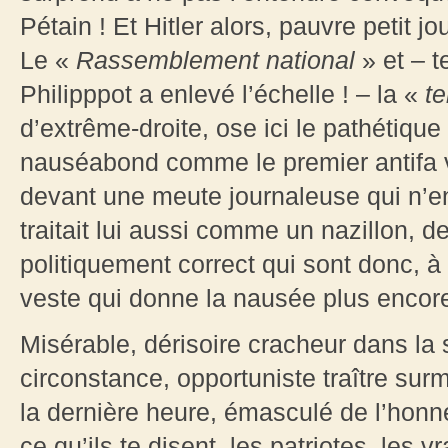
Pétain ! Et Hitler alors, pauvre petit j
Le «
Rassemblement national
» et – t
Philipppot a enlevé l’échelle ! – la «
te
d’extrême-droite, ose ici le pathétique
nauséabond comme le premier antifa 
devant une meute journaleuse qui n’en
traitait lui aussi comme un nazillon, 
politiquement correct qui sont donc, à
veste qui donne la nausée plus encore
Misérable, dérisoire cracheur dans la s
circonstance, opportuniste traître sur
la dernière heure, émasculé de l’honneu
ce qu’ils te disent, les patriotes, les vr