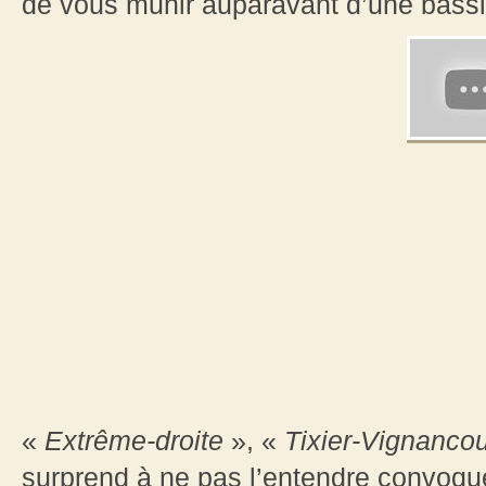
de vous munir auparavant d’une bass
«
Extrême-droite
», «
Tixier-Vignancou
surprend à ne pas l’entendre convoqu