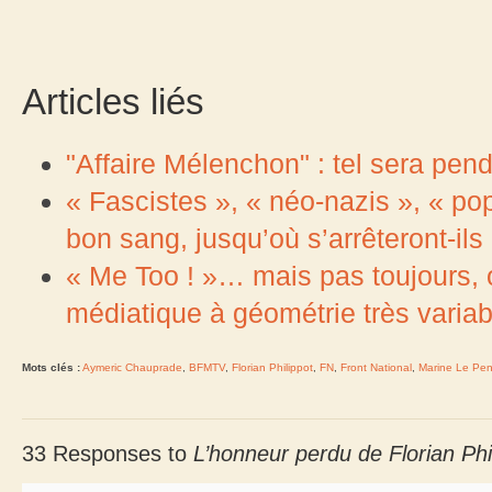
Articles liés
"Affaire Mélenchon" : tel sera pen
« Fascistes », « néo-nazis », « po
bon sang, jusqu’où s’arrêteront-ils
« Me Too ! »… mais pas toujours, 
médiatique à géométrie très variab
Mots clés :
Aymeric Chauprade
,
BFMTV
,
Florian Philippot
,
FN
,
Front National
,
Marine Le Pe
33 Responses to
L’honneur perdu de Florian Ph