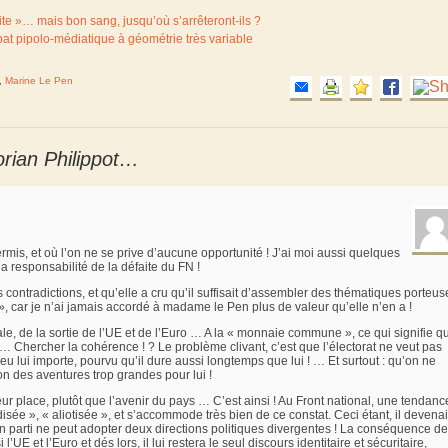
ite »… mais bon sang, jusqu’où s’arrêteront-ils ?
at pipolo-médiatique à géométrie très variable
,
Marine Le Pen
orian Philippot…
rmis, et où l’on ne se prive d’aucune opportunité ! J’ai moi aussi quelques
 la responsabilité de la défaite du FN !
ontradictions, et qu’elle a cru qu’il suffisait d’assembler des thématiques porteus
», car je n’ai jamais accordé à madame le Pen plus de valeur qu’elle n’en a !
, de la sortie de l’UE et de l’Euro … A la « monnaie commune », ce qui signifie q
 … Chercher la cohérence ! ? Le problème clivant, c’est que l’électorat ne veut pas
s peu lui importe, pourvu qu’il dure aussi longtemps que lui ! … Et surtout : qu’on ne
on des aventures trop grandes pour lui !
eur place, plutôt que l’avenir du pays … C’est ainsi ! Au Front national, une tendanc
sée », « aliotisée », et s’accommode très bien de ce constat. Ceci étant, il devenai
n parti ne peut adopter deux directions politiques divergentes ! La conséquence de
’UE et l’Euro et dés lors, il lui restera le seul discours identitaire et sécuritaire,