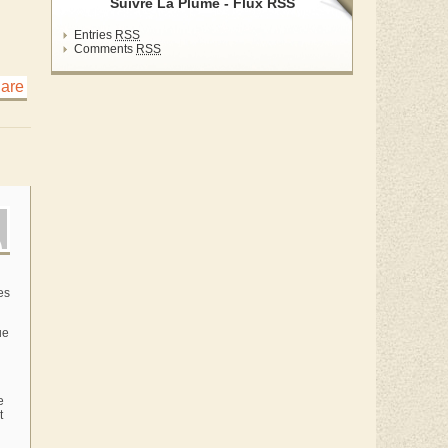
Suivre La Plume - Flux RSS
Entries
RSS
Comments
RSS
es
ue
e
t