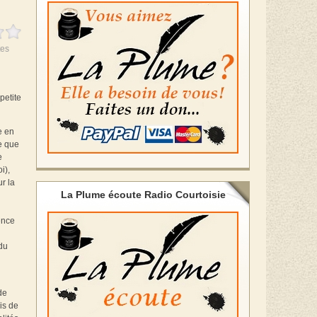
es
petite
e en
e que
e
i),
r la
La Plume écoute Radio Courtoisie
ence
 du
de
is de