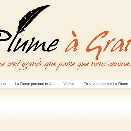
èque
La Plume parcourt le Net
Vidéos
En savoir plus sur La Plume