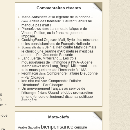
Commentaires récents
Marie-Antoinette et la légende de la brioche -
Affaire des tableaux : Laurent Fabius ne
dans
manque pas d’art !
PhoneNews
La « morale laïque » de
dans
Vincent Peillon, ou la franc-maçonnerie
imposée…
CookingFood.Org
Mali, Syrie : les méchants
dans
et les bons islamistes de François Hollande
Je n’ai rien contre Mathilde mais
Sganarelle dans
le choix d’une Jeanne d’Arc métisse n’est pas
anodin – Par Gersende Bessède
Lang, Bergé, Mitterrand… Les trois
mousquetaires de l’immonde à l’IMA - Algérie
Lang, Bergé, Mitterrand… Les
Maroc News
dans
trois mousquetaires de l’immonde à l’IMA
keonhacai
Comprendre l’affaire Dieudonné
dans
– Par Cloaque
keo nha cai
Comprendre l’affaire
dans
Dieudonné – Par Cloaque
Un gouvernement français au service de
Quand le lobby pro-israélien
l’étranger ?
dans
Et
entend (encore et toujours) dicter sa politique
vé
étrangère…
me le
e que
Mots-clefs
bienpensance
Arabie Saoudite
censure
ure,