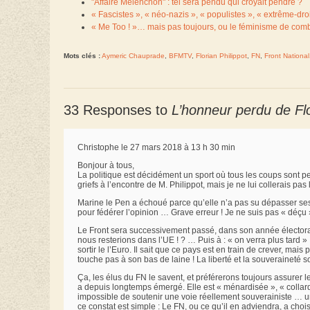
"Affaire Mélenchon" : tel sera pendu qui croyait pendre ?
« Fascistes », « néo-nazis », « populistes », « extrême-dro
« Me Too ! »… mais pas toujours, ou le féminisme de comb
Mots clés :
Aymeric Chauprade
,
BFMTV
,
Florian Philippot
,
FN
,
Front National
33 Responses to
L’honneur perdu de Fl
Christophe le 27 mars 2018 à 13 h 30 min
Bonjour à tous,
La politique est décidément un sport où tous les coups sont pe
griefs à l’encontre de M. Philippot, mais je ne lui collerais pas
Marine le Pen a échoué parce qu’elle n’a pas su dépasser ses c
pour fédérer l’opinion … Grave erreur ! Je ne suis pas « déçu 
Le Front sera successivement passé, dans son année électorale
nous resterions dans l’UE ! ? … Puis à : « on verra plus tard »
sortir le l’Euro. Il sait que ce pays est en train de crever, mai
touche pas à son bas de laine ! La liberté et la souveraineté s
Ça, les élus du FN le savent, et préférerons toujours assurer l
a depuis longtemps émergé. Elle est « ménardisée », « collardi
impossible de soutenir une voie réellement souverainiste … u
ce constat est simple : Le FN, ou ce qu’il en adviendra, a choisi l