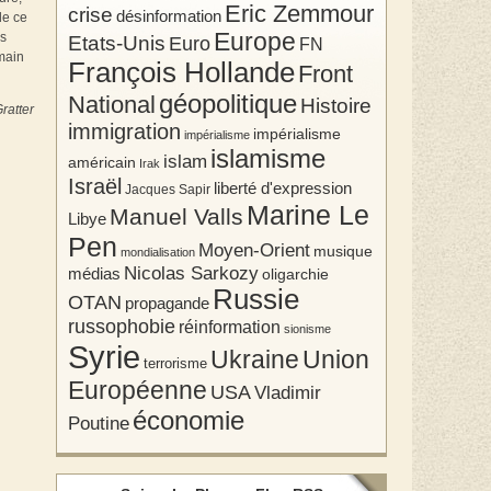
Eric Zemmour
crise
désinformation
de ce
Europe
es
Etats-Unis
Euro
FN
emain
François Hollande
Front
géopolitique
National
Histoire
ratter
immigration
impérialisme
impérialisme
islamisme
islam
américain
Irak
Israël
liberté d'expression
Jacques Sapir
Marine Le
Manuel Valls
Libye
Pen
Moyen-Orient
musique
mondialisation
Nicolas Sarkozy
médias
oligarchie
Russie
OTAN
propagande
russophobie
réinformation
sionisme
Syrie
Union
Ukraine
terrorisme
Européenne
USA
Vladimir
économie
Poutine