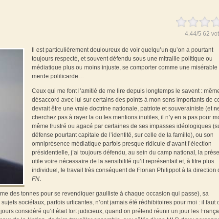
4.44
/
5
62
vot
Il est particulièrement douloureux de voir quelqu’un qu’on a pourtant
toujours respecté, et souvent défendu sous une mitraille politique ou
médiatique plus ou moins injuste, se comporter comme une misérable 
merde politicarde…
Ceux qui me font l’amitié de me lire depuis longtemps le savent : mêm
désaccord avec lui sur certains des points à mon sens importants de c
devrait être une vraie doctrine nationale, patriote et souverainiste (et n
cherchez pas à rayer la ou les mentions inutiles, il n’y en a pas pour mo
même frustré ou agacé par certaines de ses impasses idéologiques (su
défense pourtant capitale de l’identité, sur celle de la famille), ou son
omniprésence médiatique parfois presque ridicule d’avant l’élection
présidentielle, j’ai toujours défendu, au sein du camp national, la prés
utile voire nécessaire de la sensibilité qu’il représentait et, à titre plus
individuel, le travail très conséquent de Florian Philippot à la direction
FN
.
même des tonnes pour se revendiquer gaulliste à chaque occasion qui passe), sa
ujets sociétaux, parfois urticantes, n’ont jamais été rédhibitoires pour moi : il faut 
jours considéré qu’il était fort judicieux, quand on prétend réunir un jour les França