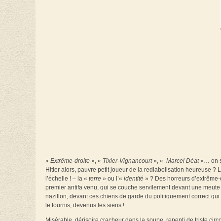
«
Extrême-droite
», «
Tixier-Vignancourt
», «
Marcel Déat
»… on s
Hitler alors, pauvre petit joueur de la rediabolisation heureuse ? 
l’échelle ! – la «
terre
» ou l’«
id
entité
» ? Des horreurs d’extrême-d
premier antifa venu, qui se couche servilement devant une meute j
nazillon, devant ces chiens de garde du politiquement correct qu
le tournis, devenus les siens !
Misérable, dérisoire cracheur dans la soupe, repenti de triste circ