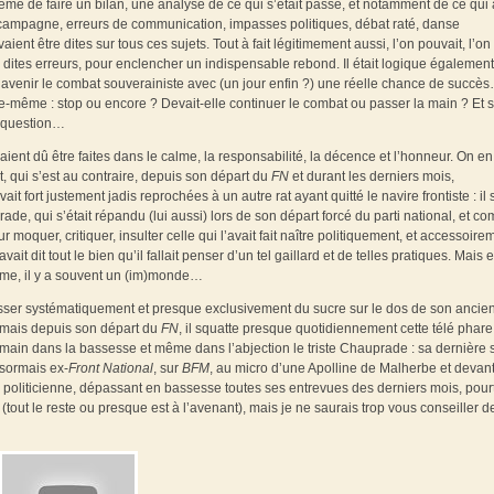
ême de faire un bilan, une analyse de ce qui s’était passé, et notamment de ce qui 
de campagne, erreurs de communication, impasses politiques, débat raté, danse
ent être dites sur tous ces sujets. Tout à fait légitimement aussi, l’on pouvait, l’on
es dites erreurs, pour enclencher un indispensable rebond. Il était logique égalemen
l’avenir le combat souverainiste avec (un jour enfin ?) une réelle chance de succès
e-même : stop ou encore ? Devait-elle continuer le combat ou passer la main ? Et si
e question…
nt dû être faites dans le calme, la responsabilité, la décence et l’honneur. On en 
t, qui s’est au contraire, depuis son départ du
FN
et durant les derniers mois,
it fort justement jadis reprochées à un autre rat ayant quitté le navire frontiste : il s
de, qui s’était répandu (lui aussi) lors de son départ forcé du parti national, et c
moquer, critiquer, insulter celle qui l’avait fait naître politiquement, et accessoire
 avait dit tout le bien qu’il fallait penser d’un tel gaillard et de telles pratiques. Mais 
même, il y a souvent un (im)monde…
sser systématiquement et presque exclusivement du sucre sur le dos de son ancien
 mais depuis son départ du
FN
, il squatte presque quotidiennement cette télé phare
 main dans la bassesse et même dans l’abjection le triste Chauprade : sa dernière s
ésormais ex-
Front National
, sur
BFM
, au micro d’une Apolline de Malherbe et devan
politicienne, dépassant en bassesse toutes ses entrevues des derniers mois, pour
out le reste ou presque est à l’avenant), mais je ne saurais trop vous conseiller d