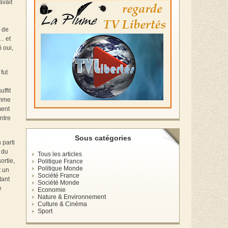
avait
t de
… et
 oui,
fut
uffit
omme
ment
entre
Sous catégories
 parti
 du
Tous les articles
ortie,
Politique France
Politique Monde
t un
Société France
tant
Société Monde
e
Economie
Nature & Environnement
Culture & Cinéma
Sport