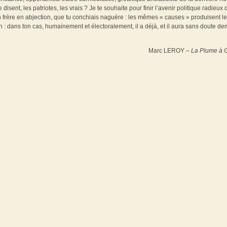
 disent, les patriotes, les vrais ? Je te souhaite pour finir l’avenir politique radieux 
 frère en abjection, que tu conchiais naguère : les mêmes « causes » produisent l
: dans ton cas, humainement et électoralement, il a déjà, et il aura sans doute d
Marc LEROY –
La Plume à G