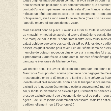
toutes origines mais qui ont en commun d’avoir vissé au cœur l’am
deux sensibilités politiques aussi complémentaires que pouvaient
combat d’une si impérieuse nécessité, celui d’une France rendue à
médiatique générale une cause d’une telle importance, abondance de
politiquement, avait à mon sens toute sa place (mais non pas tout
j’appelle encore et toujours de mes vœux.
Mais s’il avait donc sa place, il avait, il a aussi eu toute sa resp
au « machin » médiatisé, au chef-d’œuvre d’ingénierie sociale Em
que marquée par le fameux débat raté d’entre-deux tours, mais en
catastrophique que celle des candidats
LR
ou
PS
, les deux tradi
passer les qualifications pour revenir en deuxième semaine élector
mémoire de poisson rouge, ou plus encore à la mauvaise foi et au c
« préparateur » auprès de la candidate du funeste débat évoqué p
campagne électorale de Marine Le Pen.
Qui en effet a tout fait, avant l’élection, pour braquer une bonne pa
Manif pour tous
, pourtant source potentielle non négligeable d’él
irresponsable entre la défense de la famille et la «
culture du bon
identitaires et civilisationnels, honnis par la bienpensance merd
exclusif de la question économique et de la souveraineté (qui est
soi, si ladite souveraineté ne s’exerce pas justement au bénéfice
presque exclusivement que d’économie donc, et de sortie – pourta
âgées – de l’euro (sortie évidemment nécessaire, mais très diffi
traditionnellement rien à l’économie) ?