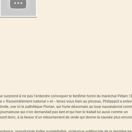
e surprend à ne pas l’entendre convoquer le fantôme honni du maréchal Pétain ! 
Le «
Rassemblement national
» et – tenez-vous bien au pinceau, Philipppot a enle
roite, ose ici le pathétique Florian, qui hurle désormais au loup nauséabond com
ournaleuse qui n’en demandait pas tant et qui hier le traitait lui aussi comme un
i sont donc, à la faveur d’un retournement de veste qui donne la nausée plus encor
onstance, opportuniste traître surmédiatisé, grotesque antifasciste de la dernière he