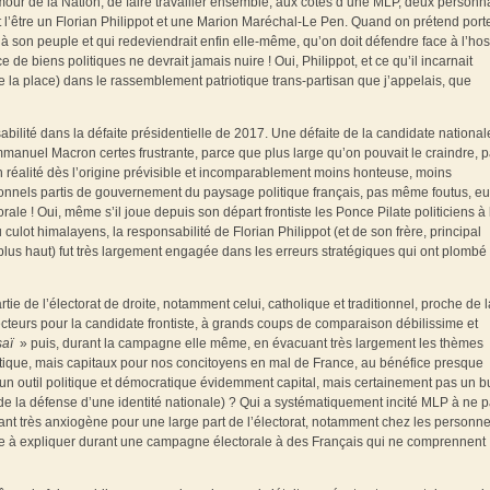
our de la Nation, de faire travailler ensemble, aux côtés d’une MLP, deux personna
 l’être un Florian Philippot et une Marion Maréchal-Le Pen. Quand on prétend port
 son peuple et qui redeviendrait enfin elle-même, qu’on doit défendre face à l’host
 biens politiques ne devrait jamais nuire ! Oui, Philippot, et ce qu’il incarnait
e la place) dans le rassemblement patriotique trans-partisan que j’appelais, que
onsabilité dans la défaite présidentielle de 2017. Une défaite de la candidate national
manuel Macron certes frustrante, parce que plus large qu’on pouvait le craindre, 
 réalité dès l’origine prévisible et incomparablement moins honteuse, moins
tionnels partis de gouvernement du paysage politique français, pas même foutus, eu
ale ! Oui, même s’il joue depuis son départ frontiste les Ponce Pilate politiciens à 
ulot himalayens, la responsabilité de Florian Philippot (et de son frère, principal
lus haut) fut très largement engagée dans les erreurs stratégiques qui ont plombé 
rtie de l’électorat de droite, notamment celui, catholique et traditionnel, proche de l
ecteurs pour la candidate frontiste, à grands coups de comparaison débilissime et
saï
» puis, durant la campagne elle même, en évacuant très largement les thèmes
iatique, mais capitaux pour nos concitoyens en mal de France, au bénéfice presque
 un outil politique et démocratique évidemment capital, mais certainement pas un b
 de la défense d’une identité nationale) ? Qui a systématiquement incité MLP à ne p
nt très anxiogène pour une large part de l’électorat, notamment chez les personn
cile à expliquer durant une campagne électorale à des Français qui ne comprennent