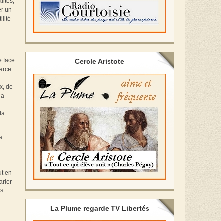
lités,
er un
ilité
e face
Cercle Aristote
parce
x, de
la
la
a
ut en
arler
es
La Plume regarde TV Libertés