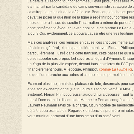
La défaite au second tour consommée, il était juste, nécessaire m
été mal fait par la candidate du camp souverainiste : stratégie 
catastrophique le soir de la défaite, etc. Beaucoup de choses pouvai
devait se poser la question de la ligne à redéfinir pour corriger l
questionner à l’issue du scrutin l’incarnation à même de porter à 
donc, forcément d’évoquer l’avenir politique de Marine Le Pen ell
à qui ? Oui, évidemment, cela pouvait aussi être une très légitim
Mais ces analyses, ces remises en cause, ces critiques même auraie
très loin en général, et plus particulièrement avec Florian Philippo
particulièrement illustré dans cette trahison, cette bassesse qu’il ava
de se rappeler ses propos fort sévères à l’égard d’Aymeric Chaupra
un Yago de la plus vile espèce, devant tous les micros du PAF, pour 
financièrement nourri. A l’époque, Philippot,
comme
La Plume
ici
,
ce que l’on reproche aux autres et ce que l’on se permet à soi-
Ecumant plus que jamais les plateaux de télé, désormais pour ca
et de son ex-championne (il a toujours eu son couvert à BFMWC,
système), Florian Philippot réussit aujourd’hui à dépasser haut la
hier, à l’occasion du discours de Marine Le Pen au congrès du d
Laurent Neumann ravis de la charge, fut un modèle de médiocrité 
déjà fort peu estimables. Regardez-en donc les première minutes (t
vous munir auparavant d’une bassine ou d’un sac à vomi…