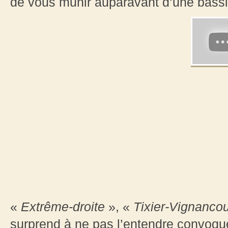
de vous munir auparavant d’une bass
«
Extrême-droite
», «
Tixier-Vignancou
surprend à ne pas l’entendre convoqu