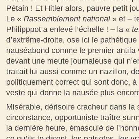
Pétain ! Et Hitler alors, pauvre petit j
Le «
Rassemblement national
» et – t
Philipppot a enlevé l’échelle ! – la «
te
d’extrême-droite, ose ici le pathétique
nauséabond comme le premier antifa 
devant une meute journaleuse qui n’en
traitait lui aussi comme un nazillon, 
politiquement correct qui sont donc, à
veste qui donne la nausée plus encore
Misérable, dérisoire cracheur dans la s
circonstance, opportuniste traître sur
la dernière heure, émasculé de l’honneu
ce qu’ils te disent, les patriotes, les vr