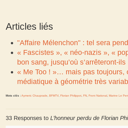
Articles liés
"Affaire Mélenchon" : tel sera pen
« Fascistes », « néo-nazis », « po
bon sang, jusqu’où s’arrêteront-ils
« Me Too ! »… mais pas toujours, 
médiatique à géométrie très variab
Mots clés :
Aymeric Chauprade
,
BFMTV
,
Florian Philippot
,
FN
,
Front National
,
Marine Le Pe
33 Responses to
L’honneur perdu de Florian Ph