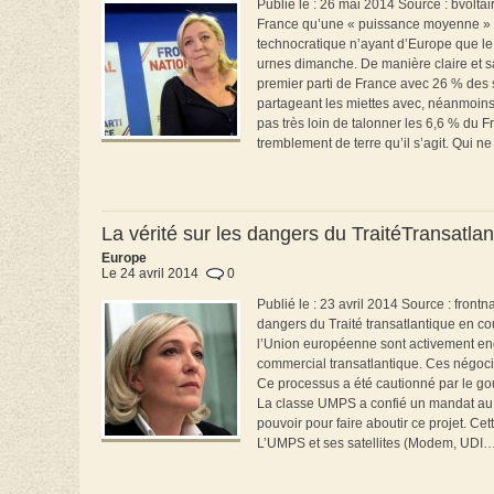
Publié le : 26 mai 2014 Source : bvoltai
France qu’une « puissance moyenne » do
technocratique n’ayant d’Europe que le n
urnes dimanche. De manière claire et sa
premier parti de France avec 26 % des s
partageant les miettes avec, néanmoin
pas très loin de talonner les 6,6 % du Fr
tremblement de terre qu’il s’agit. Qui ne
La vérité sur les dangers du TraitéTransatl
Europe
Le 24 avril 2014
0
Publié le : 23 avril 2014 Source : front
dangers du Traité transatlantique en cou
l’Union européenne sont activement eng
commercial transatlantique. Ces négocia
Ce processus a été cautionné par le go
La classe UMPS a confié un mandat au n
pouvoir pour faire aboutir ce projet. Ce
L’UMPS et ses satellites (Modem, UDI…