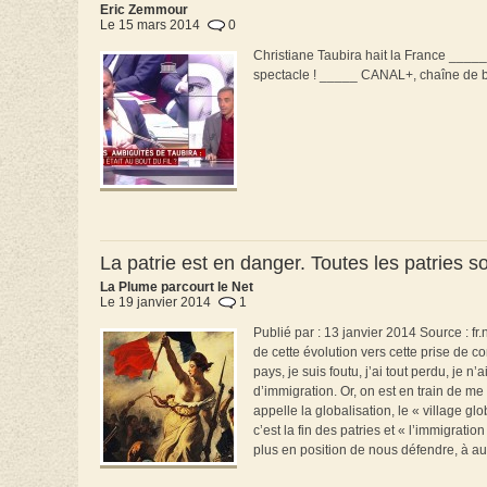
Eric Zemmour
Le 15 mars 2014
0
Christiane Taubira hait la France ____
spectacle ! _____ CANAL+, chaîne de b
La patrie est en danger. Toutes les patries 
La Plume parcourt le Net
Le 19 janvier 2014
1
Publié par : 13 janvier 2014 Source : fr
de cette évolution vers cette prise de co
pays, je suis foutu, j’ai tout perdu, je 
d’immigration. Or, on est en train de me 
appelle la globalisation, le « village g
c’est la fin des patries et « l’immigrat
plus en position de nous défendre, à auc