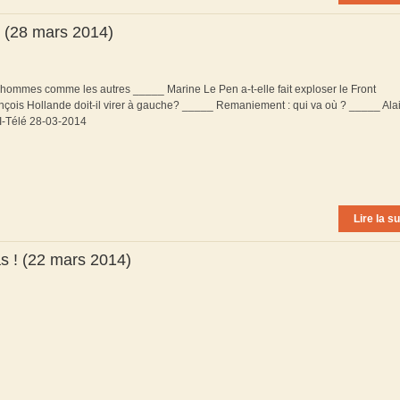
 (28 mars 2014)
hommes comme les autres _____ Marine Le Pen a-t-elle fait exploser le Front
çois Hollande doit-il virer à gauche? _____ Remaniement : qui va où ? _____ Ala
 I-Télé 28-03-2014
Lire la su
as ! (22 mars 2014)