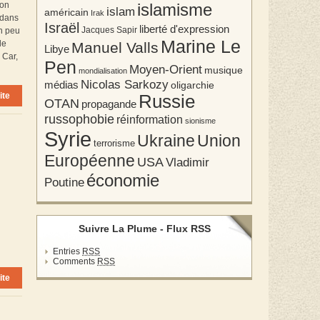
 on
islamisme
islam
américain
Irak
l dans
Israël
liberté d'expression
Jacques Sapir
n peu
Marine Le
de
Manuel Valls
Libye
 Car,
Pen
Moyen-Orient
musique
mondialisation
Nicolas Sarkozy
médias
oligarchie
ite
Russie
OTAN
propagande
russophobie
réinformation
sionisme
Syrie
Union
Ukraine
terrorisme
Européenne
USA
Vladimir
économie
Poutine
Suivre La Plume - Flux RSS
Entries
RSS
Comments
RSS
ite