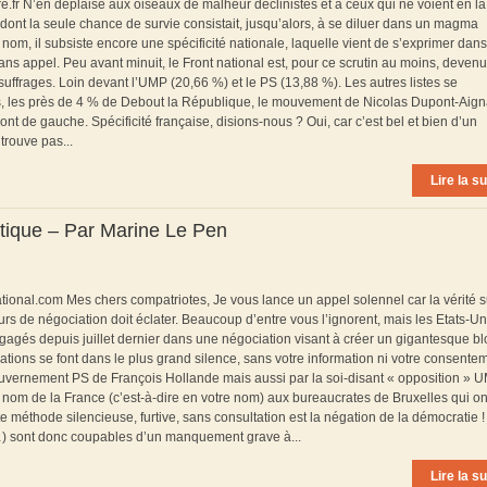
re.fr N’en déplaise aux oiseaux de malheur déclinistes et à ceux qui ne voient en la
nt la seule chance de survie consistait, jusqu’alors, à se diluer dans un magma
om, il subsiste encore une spécificité nationale, laquelle vient de s’exprimer dans
ns appel. Peu avant minuit, le Front national est, pour ce scrutin au moins, devenu
uffrages. Loin devant l’UMP (20,66 %) et le PS (13,88 %). Les autres listes se
s, les près de 4 % de Debout la République, le mouvement de Nicolas Dupont-Aign
ont de gauche. Spécificité française, disions-nous ? Oui, car c’est bel et bien d’un
 trouve pas...
Lire la su
antique – Par Marine Le Pen
national.com Mes chers compatriotes, Je vous lance un appel solennel car la vérité s
rs de négociation doit éclater. Beaucoup d’entre vous l’ignorent, mais les Etats-Un
agés depuis juillet dernier dans une négociation visant à créer un gigantesque bl
tions se font dans le plus grand silence, sans votre information ni votre consente
uvernement PS de François Hollande mais aussi par la soi-disant « opposition » U
om de la France (c’est-à-dire en votre nom) aux bureaucrates de Bruxelles qui ont
tte méthode silencieuse, furtive, sans consultation est la négation de la démocratie !
) sont donc coupables d’un manquement grave à...
Lire la su