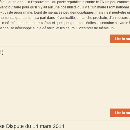
x à nul autre ennui, à l’épouvantail du pacte républicain contre le FN un peu comme
nt tout faire pour qu’il n’y ait aucune possibilité qu’il y ait un maire Front nationa
» : vaste programme, lourd de menaces peu démocratiques, mais il est peut-être u
ernement a grandement sa part dans l’éventualité, dimanche prochain, d’un succès 
e… confirmé par de nombreux élus et quelques premiers édiles la semaine suivante !
ational se développe sur le désarroi et les peurs », c’est tout de même un...
Lire la su
4)
Lire la su
se Dispute du 14 mars 2014