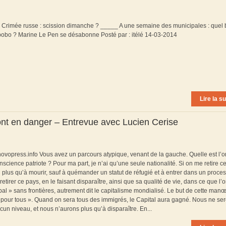
_ Crimée russe : scission dimanche ? _____ A une semaine des municipales : quel
obo ? Marine Le Pen se désabonne Posté par : itélé 14-03-2014
Lire la su
sont en danger – Entrevue avec Lucien Cerise
.novopress.info Vous avez un parcours atypique, venant de la gauche. Quelle est l’o
nscience patriote ? Pour ma part, je n’ai qu’une seule nationalité. Si on me retire c
n’ai plus qu’à mourir, sauf à quémander un statut de réfugié et à entrer dans un proce
retirer ce pays, en le faisant disparaître, ainsi que sa qualité de vie, dans ce que l’
lobal » sans frontières, autrement dit le capitalisme mondialisé. Le but de cette man
ion pour tous ». Quand on sera tous des immigrés, le Capital aura gagné. Nous ne se
un niveau, et nous n’aurons plus qu’à disparaître. En...