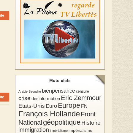
ite
Mots-clefs
bienpensance
Arabie Saoudite
censure
Eric Zemmour
crise
ite
désinformation
Europe
Etats-Unis
Euro
FN
François Hollande
Front
géopolitique
National
Histoire
immigration
impérialisme
impérialisme