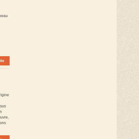
 beau
ite
rigine
e
ssus
on
œuvre,
rons