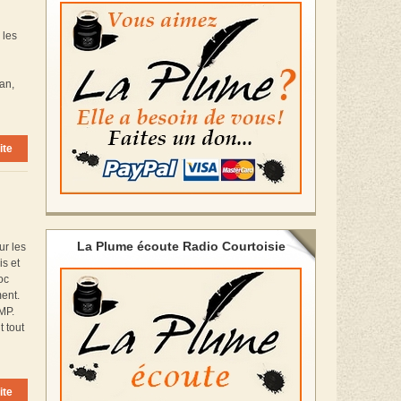
 les
an,
ite
La Plume écoute Radio Courtoisie
ur les
is et
oc
ment.
MP.
 tout
ite