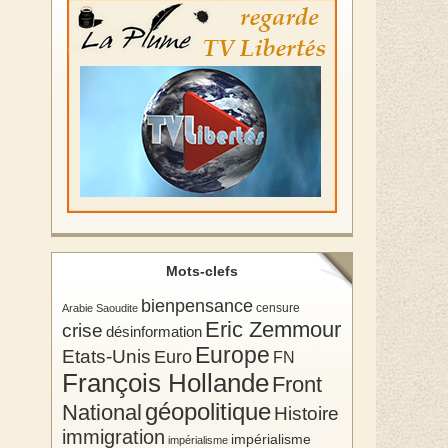
Mots-clefs
bienpensance
Arabie Saoudite
censure
Eric Zemmour
crise
désinformation
Europe
Etats-Unis
Euro
FN
François Hollande
Front
géopolitique
National
Histoire
immigration
impérialisme
impérialisme