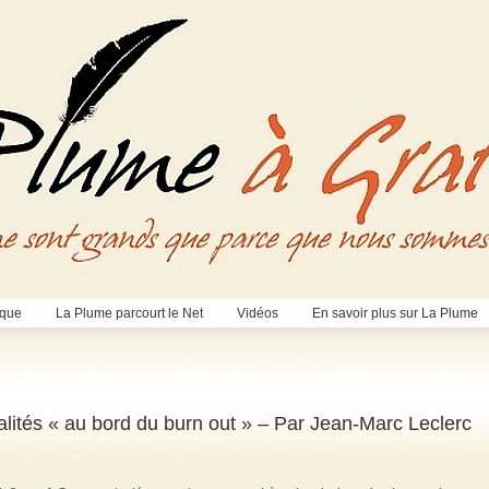
èque
La Plume parcourt le Net
Vidéos
En savoir plus sur La Plume
nalités « au bord du burn out » – Par Jean-Marc Leclerc