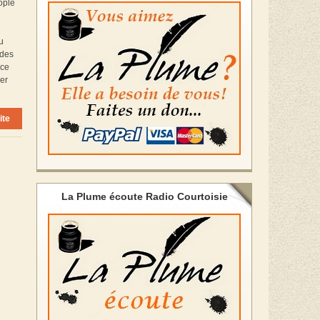
ople
u
 des
ace
ier
ite
La Plume écoute Radio Courtoisie