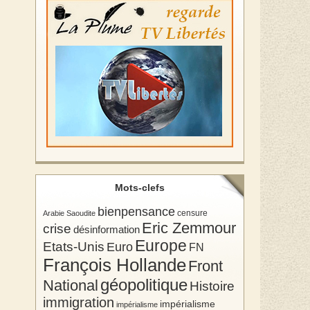
Mots-clefs
bienpensance
Arabie Saoudite
censure
Eric Zemmour
crise
désinformation
Europe
Etats-Unis
Euro
FN
François Hollande
Front
géopolitique
National
Histoire
immigration
impérialisme
impérialisme