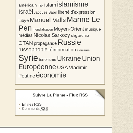
islamisme
islam
américain
Irak
Israël
liberté d'expression
Jacques Sapir
Marine Le
Manuel Valls
Libye
Pen
Moyen-Orient
musique
mondialisation
Nicolas Sarkozy
médias
oligarchie
Russie
OTAN
propagande
russophobie
réinformation
sionisme
Syrie
Union
Ukraine
terrorisme
Européenne
USA
Vladimir
économie
Poutine
Suivre La Plume - Flux RSS
Entries
RSS
Comments
RSS