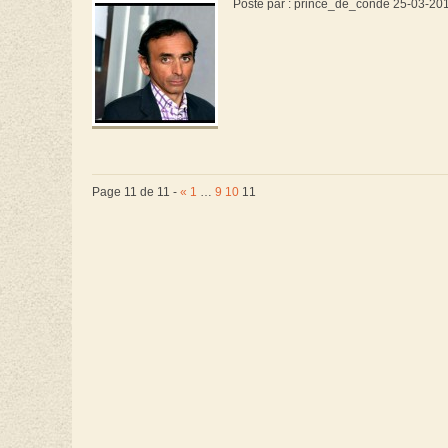
Posté par : prince_de_conde 25-03-20
Page 11 de 11 -
«
1
…
9
10
11