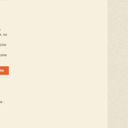
s
e, ou
? Une
cisme
ite
e :