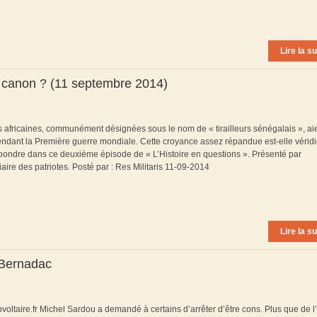
Lire la su
 à canon ? (11 septembre 2014)
s africaines, communément désignées sous le nom de « tirailleurs sénégalais », ai
dant la Première guerre mondiale. Cette croyance assez répandue est-elle vérid
répondre dans ce deuxième épisode de « L’Histoire en questions ». Présenté par
aire des patriotes. Posté par : Res Militaris 11-09-2014
Lire la su
 Bernadac
oltaire.fr Michel Sardou a demandé à certains d’arrêter d’être cons. Plus que de l’