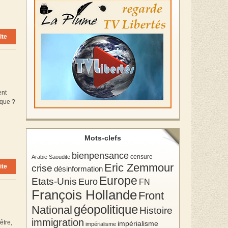
ite
ent
ique ?
Mots-clefs
bienpensance
Arabie Saoudite
censure
Eric Zemmour
crise
ite
désinformation
Europe
Etats-Unis
Euro
FN
François Hollande
Front
géopolitique
National
Histoire
immigration
être,
impérialisme
impérialisme