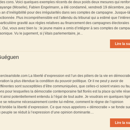
ur des cons. Voici quelques exemples récents de deux poids deux mesures qui renfor
’Hayange (Moselle), Fabien Engelmann, a été condamné, vendredi 19 décembre, par
n an d’inéligibilité pour des irrégularités dans ses comptes de campagne. Jusque-là
anctionnée. Plus incompréhensible est l’attendu du tribunal qui a estimé que l’intére
ticulière gravité aux règles relatives au financement des campagnes électorales 
 €. Oui, vous avez bien lu : le jeune maire a omis d’intégrer à ses comptes de camp
nique. Vu le jugement, si j’étais parlementaire, je...
Lire la su
c Guéguen
rclearistote.com La liberté d’expression est l’un des piliers de la vie en démocrati
ration la plus étendue la condition du pouvoir politique. Or il ne peut y avoir de
afférentes sont susceptibles d’être communiquées, que celles-ci soient vraies ou fa
s pour lesquelles la démocratie contemporaine fait florès est la place qu’elle rése
nt ainsi potentiellement entendu à l’égal de tout autre. Je voudrais en quelques lig
ue se retourne nécessairement contre lui-même, comment le règne de l’opinion
t bridée la liberté d’expression. Ce que nous appelons « démocratie » se fonde su
u peuple se réduit à l’expression d’une opinion dominante....
Lire la su