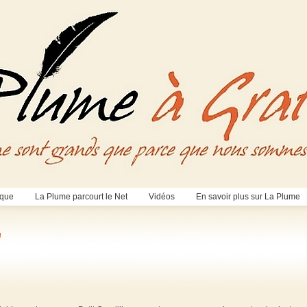
èque
La Plume parcourt le Net
Vidéos
En savoir plus sur La Plume
’