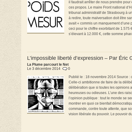
il faudrait arrêter de nous prendre po
ces propos. Le maire Front national d
tribunal administratif de Strasbourg à u
à redire, toute malversation doit être s
avait « commis un manquement d’une par
ceci pour le chiffre exorbitant de 1.575
s’élevant à 12.000 €, cette somme pharao
L’impossible liberté d’expression – Par Éri
La Plume parcourt le Net
Le 3 décembre 2014
0
Publié le : 18 novembre 2014 Source : ce
Celle-ci ambitionne de faire de la délibé
délibération que si toutes les opinions 
heureuses ou odieuses. L’une des raison
l’opinion publique : tout le monde se se
montrer en quoi ce bienfait démocratiq
commande, contre toute attente, que soi
vision libérale du pouvoir. Le pouvoir d