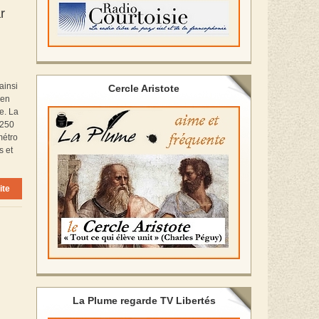
r
ainsi
Cercle Aristote
ien
e. La
 250
métro
s et
ite
La Plume regarde TV Libertés