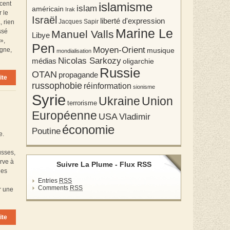
cent
islamisme
islam
américain
Irak
 le
Israël
liberté d'expression
Jacques Sapir
, rien
Marine Le
ssé
Manuel Valls
Libye
»,
Pen
Moyen-Orient
musique
agne,
mondialisation
Nicolas Sarkozy
médias
oligarchie
Russie
OTAN
propagande
ite
russophobie
réinformation
sionisme
Syrie
Union
Ukraine
terrorisme
Européenne
USA
Vladimir
économie
Poutine
e.
usses,
rve à
Suivre La Plume - Flux RSS
nes
Entries
RSS
Comments
RSS
r une
ite