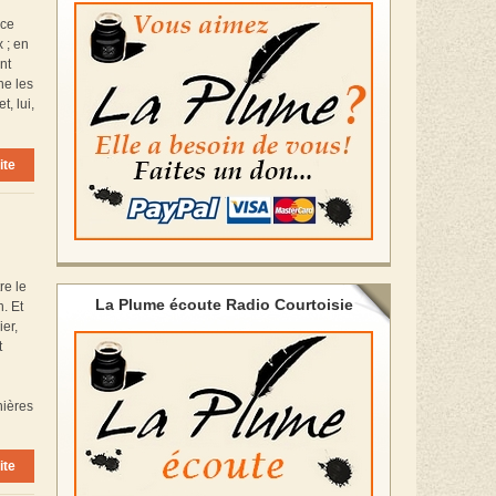
rce
 ; en
nt
ne les
, lui,
ite
re le
La Plume écoute Radio Courtoisie
. Et
ier,
t
nières
ite