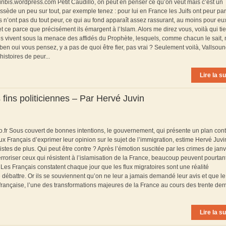
atinbis.wordpress.com Petit Caudillo, on peut en penser ce qu’on veut mais c’est un
ssède un peu sur tout, par exemple tenez : pour lui en France les Juifs ont peur pa
s n’ont pas du tout peur, ce qui au fond apparaît assez rassurant, au moins pour eux
 ce parce que précisément ils émargent à l’Islam. Alors me direz vous, voilà qui tie
tes vivent sous la menace des affidés du Prophète, lesquels, comme chacun le sait, 
n oui vous pensez, y a pas de quoi être fier, pas vrai ? Seulement voilà, Vallsounet
histoires de peur...
Lire la su
fins politiciennes – Par Hervé Juvin
aro.fr Sous couvert de bonnes intentions, le gouvernement, qui présente un plan cont
x Français d’exprimer leur opinion sur le sujet de l’immigration, estime Hervé Juvin
istes de plus. Qui peut être contre ? Après l’émotion suscitée par les crimes de janv
erroriser ceux qui résistent à l’islamisation de la France, beaucoup peuvent pourtan
 Les Français constatent chaque jour que les flux migratoires sont une réalité
 de débattre. Or ils se souviennent qu’on ne leur a jamais demandé leur avis et que le
rançaise, l’une des transformations majeures de la France au cours des trente der
Lire la su