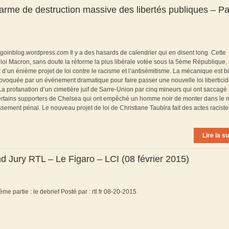
, arme de destruction massive des libertés publiques – Pa
urgoinblog.wordpress.com Il y a des hasards de calendrier qui en disent long. Cette
loi Macron, sans doute la réforme la plus libérale votée sous la 5ème République, 
’un énième projet de loi contre le racisme et l’antisémitisme. La mécanique est b
 provoquée par un événement dramatique pour faire passer une nouvelle loi liberticid
 La profanation d’un cimetière juif de Sarre-Union par cinq mineurs qui ont saccagé
ertains supporters de Chelsea qui ont empêché un homme noir de monter dans le 
sement pénal. Le nouveau projet de loi de Christiane Taubira fait des actes raciste
Lire la su
 Jury RTL – Le Figaro – LCI (08 février 2015)
 partie : le debrief Posté par : rtl.fr 08-20-2015