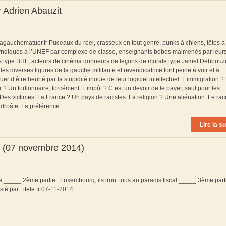
 Adrien Abauzit
agauchematuer.fr Puceaux du réel, crasseux en tout genre, punks à chiens, têtes à
yndiqués à l’UNEF par complexe de classe, enseignants bobos malmenés par leur
ards type BHL, acteurs de cinéma donneurs de leçons de morale type Jamel Debbouz
s diverses figures de la gauche militante et revendicatrice font peine à voir et à
r d’être heurté par la stupidité inouïe de leur logiciel intellectuel. L’immigration 
? Un tortionnaire, forcément. L’impôt ? C’est un devoir de le payer, sauf pour les
 Des victimes. La France ? Un pays de racistes. La religion ? Une aliénation. Le ra
droâte. La préférence...
Lire la su
é (07 novembre 2014)
e _____ 2ème partie : Luxembourg, ils iront tous au paradis fiscal _____ 3ème parti
osté par : itele.fr 07-11-2014