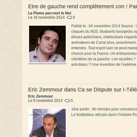
Etre de gauche rend complètement con ! Par
La Plume parcourt le Net
Le 16 novembre 2014
0
Publié le : 04 novembre 2014 Source : l
claques du MJS, étudiants bourgeois s
élèves autrichiens, intellectuels ring
animateurs de Canal plus, assurément, le
entendre. Tout esprit sain ne peut manque
chance pour la France. Un entrepreneur 
clientèles de la gauche. Les racailles ?
anti-blanc ? Une invention de l’extrême 
Eric Zemmour dans Ca se Dispute sur I-Tél
Eric Zemmour
Le 9 novembre 2014
0
1ère partie : 90 minutes pour convaincr
Le footballeur africain dans l’histoire P