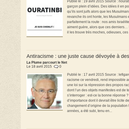
Publié le : 19 avril 2015 Source : nour
garçon plein d’idées. Des idées il en po
qu’ils sont juifs alors que les Musulman
revanche ils ont honte, les Musulmans et
parfaitement la route : nos amis Israéli
aiment guère, alors que ces derniers… be
il les trouve très moches, odieuses, ces 
Antiracisme : une juste cause dévoyée à des 
La Plume parcourt le Net
Le 18 avril 2015
0
Publié le : 17 avril 2015 Source : lefig
racisme ce vendredi, rend impossible au
une loi sur la répression des propos rac
dont l’un des objets manifestes est de t
s’interroger : est-ce la bonne réponse ?
d’importance dont il devrait être licite
changement d’origine de la population f
années, a été subi, tenu en...