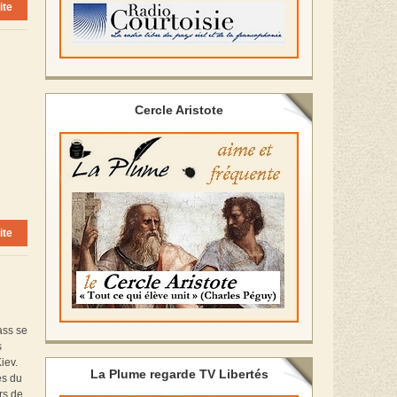
ite
Cercle Aristote
ite
ass se
s
iev.
La Plume regarde TV Libertés
es du
rs de