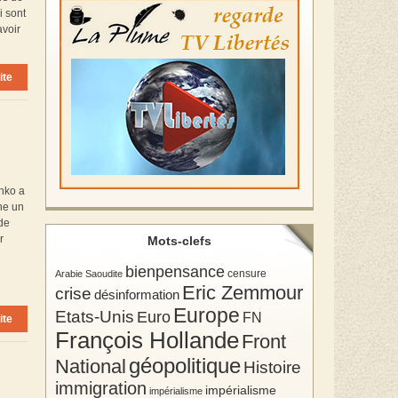
i sont
avoir
ite
nko a
ine un
 de
r
Mots-clefs
bienpensance
Arabie Saoudite
censure
Eric Zemmour
crise
désinformation
Europe
Etats-Unis
Euro
FN
ite
François Hollande
Front
géopolitique
National
Histoire
immigration
impérialisme
impérialisme