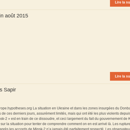
Lire la su
fin août 2015
Lire la su
s Sapir
europe.hypotheses.org La situation en Ukraine et dans les zones insurgées du Donb
de ces derniers jours, assurément limités, mais qui ont été les plus violents depui
nsk-2 » est en train de ce dissoudre, et ceci largement du fait du gouvernement de K
nir sur la situation pour tenter de comprendre comment on en est arrivé là. Les ruptur
après les accords de Minsk-2 n’a jamais été parfaitement respecté. Les observateu