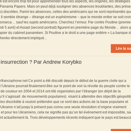
r Il est encore trop tôt pour appréhender tous les aspects, les origines, les stratégies
Panama Papers. Mais on peut déjà souligner des absences troublantes, des prés
rop) discrètes. Parmi les absences, celles des américains qui ne sont représentés qu
 Il semble étrange – étrange est un euphémisme – que le monde entier se soit croi
nseca… sauf les sujets américains. Cherchez l’erreur. Par contre Poutine (premie
di 5 avril) et Assad (second portrait) figurent en première page du Monde… alors q
apier du cabinet panaméen. Si Poutine a le droit a une page entière « La banque 
chenko directement impliqué...
Lire la su
le insurrection ? Par Andrew Korybko
rfrancophone.net Ce point a été discuté depuis le début de la guerre civile qui a
kraine pourrait finalement être sur le point de voir la révolte du peuple contre le
de couleur en 2004 et 2014 ont été organisées par l’étranger (en dépit de la
il s’agissait de mouvements populaires) visant à atteindre des objectifs géopolit
 les discrédite à vouloir prétendre que ce sont des actions de la base populaire et
l’Ukraine n’ait jusqu’à présent pas connu une seule révolution d’origine vraiment
 et pour les Ukrainiens, cela ne signifie pas qu’un tel événement est impossible, s
ont actuellement là. Trois développements récents indiquent que le pays est beauc