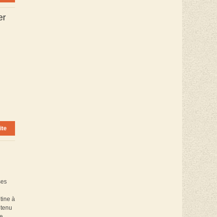
er
ite
ses
tine à
utenu
e,