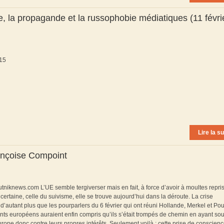
, la propagande et la russophobie médiatiques (11 févri
015
Lire la su
ançoise Compoint
sputniknews.com L’UE semble tergiverser mais en fait, à force d’avoir à moultes repri
certaine, celle du suivisme, elle se trouve aujourd’hui dans la déroute. La crise
d’autant plus que les pourparlers du 6 février qui ont réuni Hollande, Merkel et Pou
nts européens auraient enfin compris qu’ils s’était trompés de chemin en ayant so
rope donc contre leurs propres intérêts. Seulement voilà : cette prise de conscienc