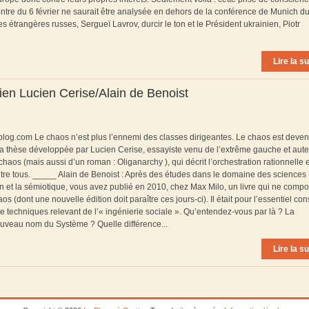
contre du 6 février ne saurait être analysée en dehors de la conférence de Munich d
res étrangères russes, Sergueï Lavrov, durcir le ton et le Président ukrainien, Piotr
Lire la su
en Lucien Cerise/Alain de Benoist
toblog.com Le chaos n’est plus l’ennemi des classes dirigeantes. Le chaos est deven
 la thèse développée par Lucien Cerise, essayiste venu de l’extrême gauche et aut
aos (mais aussi d’un roman : Oliganarchy ), qui décrit l’orchestration rationnelle e
tre tous. _____ Alain de Benoist : Après des études dans le domaine des sciences
on et la sémiotique, vous avez publié en 2010, chez Max Milo, un livre qui ne compor
 (dont une nouvelle édition doit paraître ces jours-ci). Il était pour l’essentiel co
e techniques relevant de l’« ingénierie sociale ». Qu’entendez-vous par là ? La
ouveau nom du Système ? Quelle différence...
Lire la su