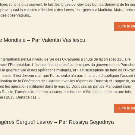
ations sont, le plus souvent, le fait des forces de Kiev. Les bombardements de fin ma
rovoquant la « contre-offensive » des forces insurgées sur Mariinka. Mais, après 
ù des observateurs...
Lire la su
re Mondiale – Par Valentin Vasilescu
uinternational.net Le niveau de vie des Ukrainiens a chuté de façon spectaculaire
tait avant l’Euromaidan. L’échec des mesures économiques du gouvernement Poroche
la guerre civile et des opérations militaires, et il est susceptible de faire de l’Ukra
asse. Il est devenu clair que Porochenko n’a pas l’intention d’appliquer l’accord
lisation de la Fédération de l’Ukraine avec les régions de Donetsk et Lougansk, pa
nd les opérations militaires dans le nord du Donbass, ou part de Marioupol sans
a Russie, l’armée ukrainienne a toutes les chances d’être battue, encore une fois,
rs 2015. Dans ce cas,...
Lire la su
rangères Sergueï Lavrov – Par Rossiya Segodnya