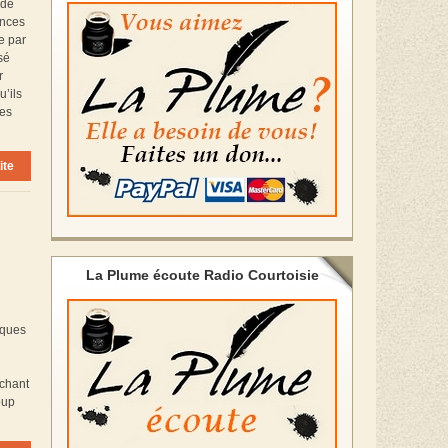
 de
ences
e par
sé
r
u’ils
des
ite
La Plume écoute Radio Courtoisie
iques
achant
oup