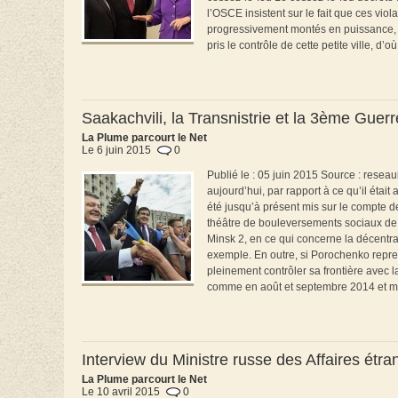
l’OSCE insistent sur le fait que ces viol
progressivement montés en puissance, p
pris le contrôle de cette petite ville, d’o
Saakachvili, la Transnistrie et la 3ème Guer
La Plume parcourt le Net
Le 6 juin 2015
0
Publié le : 05 juin 2015 Source : resea
aujourd’hui, par rapport à ce qu’il é
été jusqu’à présent mis sur le compte de 
théâtre de bouleversements sociaux de m
Minsk 2, en ce qui concerne la décentra
exemple. En outre, si Porochenko repre
pleinement contrôler sa frontière avec l
comme en août et septembre 2014 et ma
Interview du Ministre russe des Affaires ét
La Plume parcourt le Net
Le 10 avril 2015
0