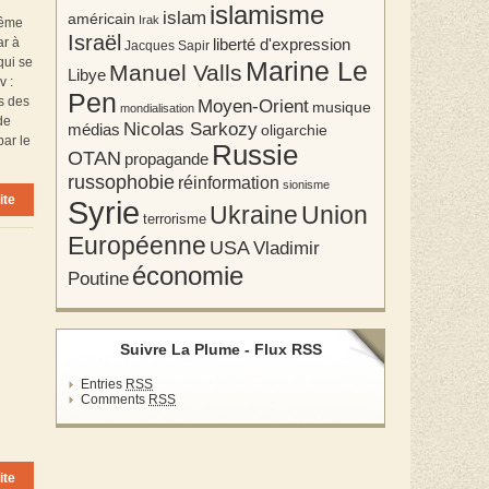
islamisme
islam
américain
Irak
même
Israël
ar à
liberté d'expression
Jacques Sapir
qui se
Marine Le
Manuel Valls
Libye
v :
Pen
s des
Moyen-Orient
musique
mondialisation
de
Nicolas Sarkozy
médias
oligarchie
par le
Russie
OTAN
propagande
russophobie
réinformation
sionisme
ite
Syrie
Union
Ukraine
terrorisme
Européenne
USA
Vladimir
économie
Poutine
Suivre La Plume - Flux RSS
Entries
RSS
Comments
RSS
ite