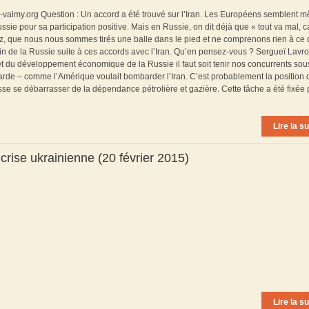
te-valmy.org Question : Un accord a été trouvé sur l’Iran. Les Européens semblent 
ssie pour sa participation positive. Mais en Russie, on dit déjà que « tout va mal, c
az, que nous nous sommes tirés une balle dans le pied et ne comprenons rien à ce 
in de la Russie suite à ces accords avec l’Iran. Qu’en pensez-vous ? Sergueï Lavro
rêt du développement économique de la Russie il faut soit tenir nos concurrents sou
arde – comme l’Amérique voulait bombarder l’Iran. C’est probablement la position 
sse se débarrasser de la dépendance pétrolière et gazière. Cette tâche a été fixée 
Lire la su
crise ukrainienne (20 février 2015)
Lire la su