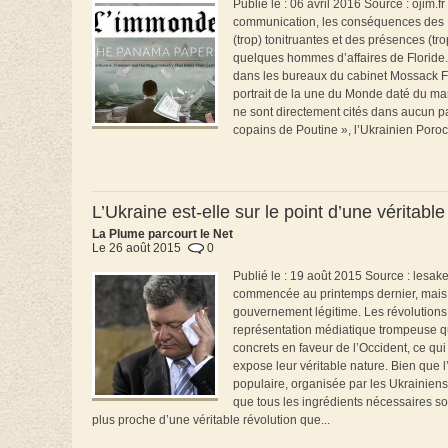
Publié le : 06 avril 2016 Source : ojim.f
communication, les conséquences des 
(trop) tonitruantes et des présences (t
quelques hommes d’affaires de Floride.
dans les bureaux du cabinet Mossack Fo
portrait de la une du Monde daté du mar
ne sont directement cités dans aucun p
copains de Poutine », l’Ukrainien Poro
L’Ukraine est-elle sur le point d’une véritab
La Plume parcourt le Net
Le 26 août 2015
0
Publié le : 19 août 2015 Source : lesake
commencée au printemps dernier, mais l’U
gouvernement légitime. Les révolutions 
représentation médiatique trompeuse qu’
concrets en faveur de l’Occident, ce qui
expose leur véritable nature. Bien que 
populaire, organisée par les Ukrainiens
que tous les ingrédients nécessaires s
plus proche d’une véritable révolution que...