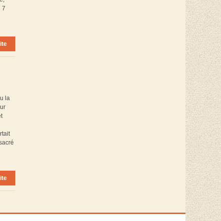
u 7
ite
u la
eur
t
tait
nsacré
ite