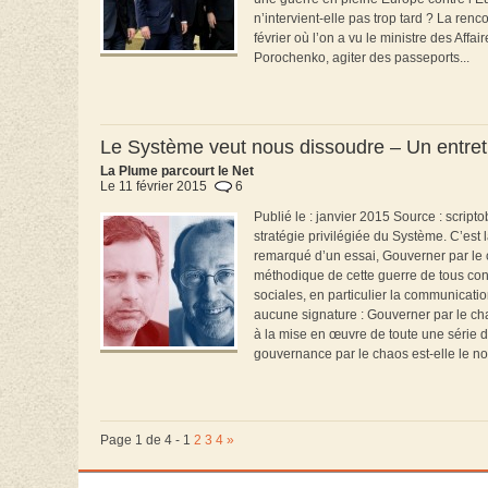
n’intervient-elle pas trop tard ? La ren
février où l’on a vu le ministre des Affai
Porochenko, agiter des passeports...
Le Système veut nous dissoudre – Un entreti
La Plume parcourt le Net
Le 11 février 2015
6
Publié le : janvier 2015 Source : scrip
stratégie privilégiée du Système. C’est
remarqué d’un essai, Gouverner par le ch
méthodique de cette guerre de tous con
sociales, en particulier la communicati
aucune signature : Gouverner par le chaos
à la mise en œuvre de toute une série d
gouvernance par le chaos est-elle le n
Page 1 de 4 -
1
2
3
4
»