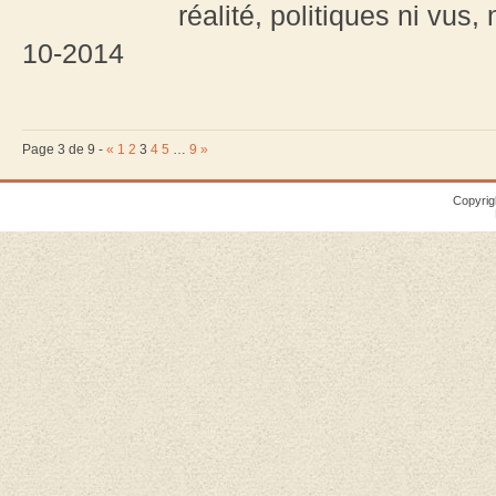
réalité, politiques ni vus,
10-2014
Page 3 de 9 -
«
1
2
3
4
5
…
9
»
Copyrig