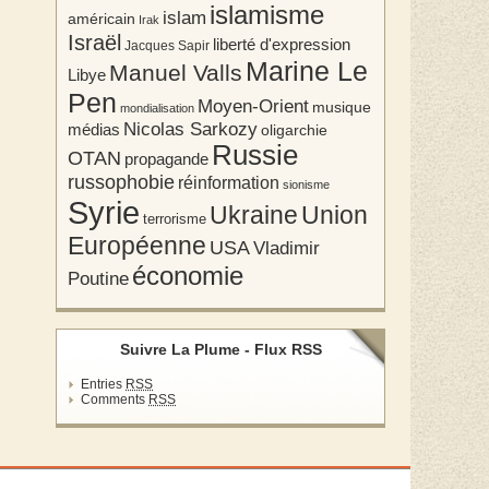
islamisme
islam
américain
Irak
Israël
liberté d'expression
Jacques Sapir
Marine Le
Manuel Valls
Libye
Pen
Moyen-Orient
musique
mondialisation
Nicolas Sarkozy
médias
oligarchie
Russie
OTAN
propagande
russophobie
réinformation
sionisme
Syrie
Union
Ukraine
terrorisme
Européenne
USA
Vladimir
économie
Poutine
Suivre La Plume - Flux RSS
Entries
RSS
Comments
RSS