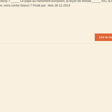
rkozy ? _____ Le pape au Parlement européen, la leçon de morale _____ IVG, la 
 noirs contre blancs ? Posté par : itele 28-11-2014
Lire la su