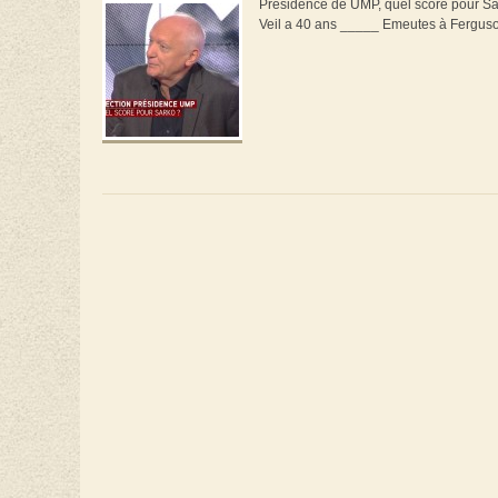
Présidence de UMP, quel score pour Sa
Veil a 40 ans _____ Emeutes à Ferguson,