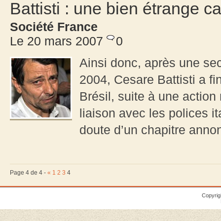
Battisti : une bien étrange 
Société France
Le 20 mars 2007
0
Ainsi donc, après une s
2004, Cesare Battisti a fi
Brésil, suite à une action
liaison avec les polices it
doute d’un chapitre anno
Page 4 de 4 -
«
1
2
3
4
Copyrig