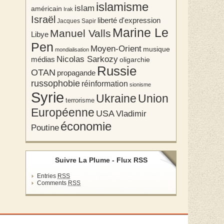
islamisme
islam
américain
Irak
Israël
liberté d'expression
Jacques Sapir
Marine Le
Manuel Valls
Libye
Pen
Moyen-Orient
musique
mondialisation
Nicolas Sarkozy
médias
oligarchie
Russie
OTAN
propagande
russophobie
réinformation
sionisme
Syrie
Union
Ukraine
terrorisme
Européenne
USA
Vladimir
économie
Poutine
Suivre La Plume - Flux RSS
Entries
RSS
Comments
RSS