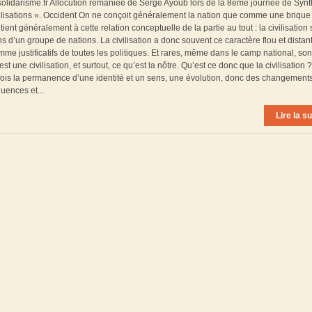
solidarisme.fr Allocution remaniée de Serge Ayoub lors de la 8ème journée de Syn
vilisations ». Occident On ne conçoit généralement la nation que comme une brique
ient généralement à cette relation conceptuelle de la partie au tout : la civilisation 
’un groupe de nations. La civilisation a donc souvent ce caractère flou et distan
me justificatifs de toutes les politiques. Et rares, même dans le camp national, son
st une civilisation, et surtout, ce qu’est la nôtre. Qu’est ce donc que la civilisation 
à la fois la permanence d’une identité et un sens, une évolution, donc des changements
uences et...
Lire la su