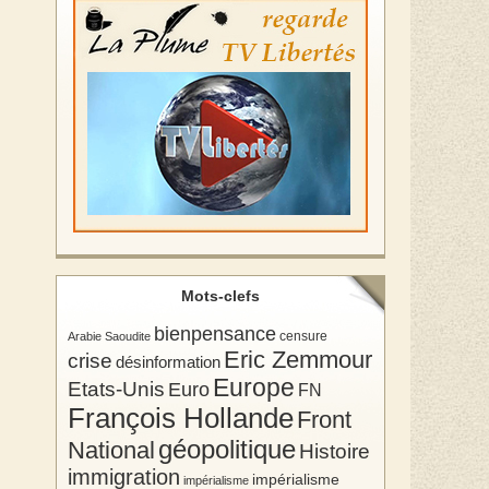
Mots-clefs
bienpensance
Arabie Saoudite
censure
Eric Zemmour
crise
désinformation
Europe
Etats-Unis
Euro
FN
François Hollande
Front
géopolitique
National
Histoire
immigration
impérialisme
impérialisme