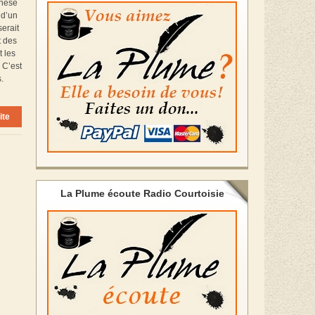
thèse
 d’un
serait
t des
t les
? C’est
.
ite
La Plume écoute Radio Courtoisie